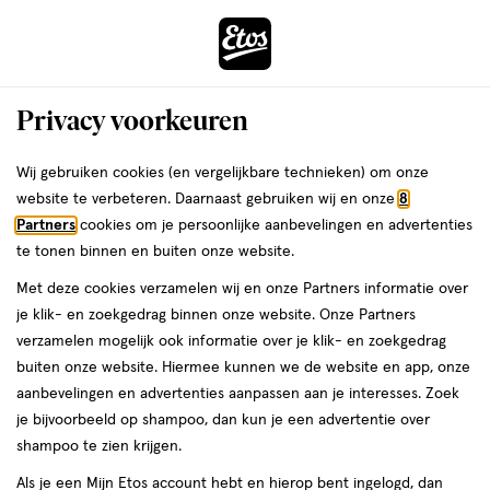
ga
Voor 22:00 uur besteld,
morgen in huis
naar
de
Menu
hoofd
Zoeken
Privacy voorkeuren
content
›
›
ga
Interactie
naar
Wij gebruiken cookies (en vergelijkbare technieken) om onze
Je
Lipgloss
Alles van Max Factor
met
de
website te verbeteren. Daarnaast gebruiken wij en onze
8
bent
Max Factor 2000 Calorie Lip Glaze 170
dit
zoekbalk
Partners
cookies om je persoonlijke aanbevelingen en advertenties
ers
Weleda
hier:
veld
ga
Nectar Punch
te tonen binnen en buiten onze website.
opent
naar
Met deze cookies verzamelen wij en onze Partners informatie over
een
de
4.4
4.4 ML
lotion
je klik- en zoekgedrag binnen onze website. Onze Partners
volledig
ML,
footer
verzamelen mogelijk ook informatie over je klik- en zoekgedrag
venster
lotion
1+1
buiten onze website. Hiermee kunnen we de website en app, onze
toevoegen
met
gratis
aanbevelingen en advertenties aanpassen aan je interesses. Zoek
aan
geavanceerde
je bijvoorbeeld op shampoo, dan kun je een advertentie over
verlanglijst
zoekopties
shampoo te zien krijgen.
Als je een Mijn Etos account hebt en hierop bent ingelogd, dan