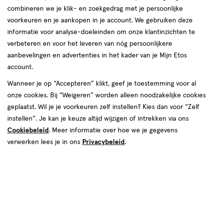
combineren we je klik- en zoekgedrag met je persoonlijke
voorkeuren en je aankopen in je account. We gebruiken deze
informatie voor analyse-doeleinden om onze klantinzichten te
verbeteren en voor het leveren van nóg persoonlijkere
aanbevelingen en advertenties in het kader van je Mijn Etos
account.
Wanneer je op “Accepteren” klikt, geef je toestemming voor al
onze cookies. Bij “Weigeren” worden alleen noodzakelijke cookies
Kleur
geplaatst. Wil je je voorkeuren zelf instellen? Kies dan voor “Zelf
170 Nectar Punch
instellen”. Je kan je keuze altijd wijzigen of intrekken via ons
Cookiebeleid
. Meer informatie over hoe we je gegevens
€ 12.99
12
.
99
1+1 gratis
Product
verwerken lees je in ons
Privacybeleid
.
badge
Je bespaart €12,99 bij 2 stuks
tooltip
Spaar 5 Air Miles
Online op voorraad
Vóór 22:00 uur besteld, morgen in huis