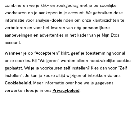
combineren we je klik- en zoekgedrag met je persoonlijke
producten
Bijna uitverkocht
voorkeuren en je aankopen in je account. We gebruiken deze
informatie voor analyse-doeleinden om onze klantinzichten te
toevoegen
toevoegen
verbeteren en voor het leveren van nóg persoonlijkere
aan
aan
aanbevelingen en advertenties in het kader van je Mijn Etos
verlanglijst
verlanglijst
account.
Wanneer je op “Accepteren” klikt, geef je toestemming voor al
onze cookies. Bij “Weigeren” worden alleen noodzakelijke cookies
geplaatst. Wil je je voorkeuren zelf instellen? Kies dan voor “Zelf
instellen”. Je kan je keuze altijd wijzigen of intrekken via ons
€ 2.99
2
.
€ 3.99
3
.
99
99
Cookiebeleid
. Meer informatie over hoe we je gegevens
4 stuks
1 stuk
verwerken lees je in ons
Privacybeleid
.
Zenner Snapclip Zwart 4x
Zenner Haarclips 2x
Toevoegen
Toevoegen
1
1
verhoog aantal met één
,
Bijna uitverkocht!
verhoog aanta
Er zi
Gratis
bezorging vanaf €35