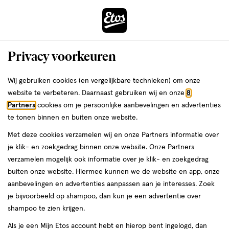
ga
Voor 22:00 uur besteld,
morgen in huis
naar
de
Menu
hoofd
Zoeken
Privacy voorkeuren
content
›
›
ga
Interactie
naar
Wij gebruiken cookies (en vergelijkbare technieken) om onze
Je
Verzorging
Haarverzorging
Accessoires
met
de
website te verbeteren. Daarnaast gebruiken wij en onze
8
Haarspeldjes & schuifjes
bent
dit
zoekbalk
Partners
cookies om je persoonlijke aanbevelingen en advertenties
ers
Weleda
hier:
Haarspeldjes & schuifjes
veld
ga
te tonen binnen en buiten onze website.
opent
naar
Zwart
Met deze cookies verzamelen wij en onze Partners informatie over
een
de
je klik- en zoekgedrag binnen onze website. Onze Partners
volledig
footer
verzamelen mogelijk ook informatie over je klik- en zoekgedrag
venster
buiten onze website. Hiermee kunnen we de website en app, onze
met
Filteren
(2)
Sorteer
1
aanbevelingen en advertenties aanpassen aan je interesses. Zoek
geavanceerde
je bijvoorbeeld op shampoo, dan kun je een advertentie over
zoekopties
shampoo te zien krijgen.
Zwart
Als je een Mijn Etos account hebt en hierop bent ingelogd, dan