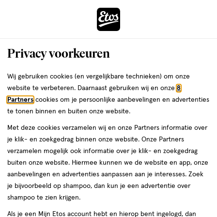
ga
Voor 22:00 uur besteld,
morgen in huis
naar
de
Menu
hoofd
Zoeken
Privacy voorkeuren
content
›
ga
Interactie
naar
Wij gebruiken cookies (en vergelijkbare technieken) om onze
Je
Beauty
Make-up
Oogmake-up
Oogpotlood
met
de
website te verbeteren. Daarnaast gebruiken wij en onze
8
bent
Oogpotlood
dit
zoekbalk
Partners
cookies om je persoonlijke aanbevelingen en advertenties
da
hier:
veld
ga
te tonen binnen en buiten onze website.
opent
naar
Met deze cookies verzamelen wij en onze Partners informatie over
een
de
je klik- en zoekgedrag binnen onze website. Onze Partners
volledig
footer
verzamelen mogelijk ook informatie over je klik- en zoekgedrag
venster
buiten onze website. Hiermee kunnen we de website en app, onze
met
aanbevelingen en advertenties aanpassen aan je interesses. Zoek
Filteren
(71)
Sorteer
geavanceerde
je bijvoorbeeld op shampoo, dan kun je een advertentie over
zoekopties
shampoo te zien krijgen.
Als je een Mijn Etos account hebt en hierop bent ingelogd, dan