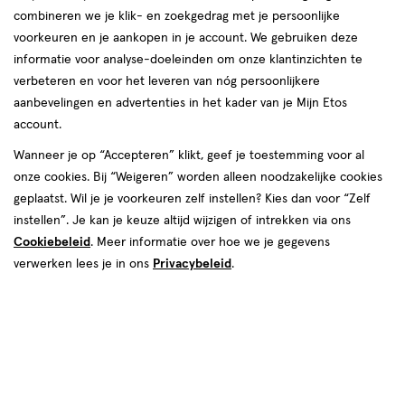
producten
Bijna uitverkocht
combineren we je klik- en zoekgedrag met je persoonlijke
toevoegen
toevoegen
voorkeuren en je aankopen in je account. We gebruiken deze
aan
aan
informatie voor analyse-doeleinden om onze klantinzichten te
verlanglijst
verlanglijst
verbeteren en voor het leveren van nóg persoonlijkere
aanbevelingen en advertenties in het kader van je Mijn Etos
account.
Wanneer je op “Accepteren” klikt, geef je toestemming voor al
onze cookies. Bij “Weigeren” worden alleen noodzakelijke cookies
€ 8.99
8
.
€ 9.99
9
.
99
99
geplaatst. Wil je je voorkeuren zelf instellen? Kies dan voor “Zelf
1
stick
instellen”. Je kan je keuze altijd wijzigen of intrekken via ons
stick
1
stick
stuk
stick
stuk
Cookiebeleid
. Meer informatie over hoe we je gegevens
Rimmel London Scandal'Eyes
Max Factor Kohl Pencil
verwerken lees je in ons
Privacybeleid
.
Waterproof Kohl Oogpotlood 001
Oogpotlood 020 Zwart
Black
+1
Toevoegen
Toevoegen
1
1
verhoog aantal met één
,
Bijna uitverkocht!
verhoog aanta
Er zi
Bijna uitverkocht
toevoegen
toevoegen