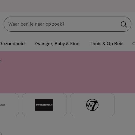
Zoeken
Interactie
met
Gezondheid
Zwanger, Baby & Kind
Thuis & Op Reis
C
dit
veld
s
opent
een
volledig
venster
met
geavanceerde
zoekopties
n