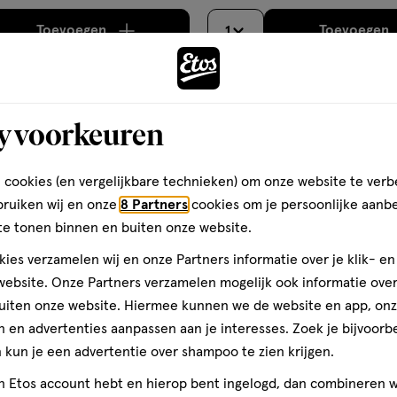
Toevoegen
Toevoegen
1
verhoog aantal met één
,
Bijna uitverkocht!
Er zi
verh
Bijna uitverkocht
y voorkeuren
gen
toevoegen
aan
ijst
verlanglijst
 cookies (en vergelijkbare technieken) om onze website te verb
bruiken wij en onze
8 Partners
cookies om je persoonlijke aanb
te tonen binnen en buiten onze website.
ies verzamelen wij en onze Partners informatie over je klik- e
ebsite. Onze Partners verzamelen mogelijk ook informatie over 
uiten onze website. Hiermee kunnen we de website en app, on
 en advertenties aanpassen aan je interesses. Zoek je bijvoorb
kun je een advertentie over shampoo te zien krijgen.
€ 4.99
4
.
99
jn Etos account hebt en hierop bent ingelogd, dan combineren w
1 stuk