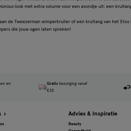
morous
look met extra volume voor een avondje uit: een krultang
 aan de Tweezerman wimperkruller of een krultang van het Etos M
mpers die jouw ogen laten spreken!
r jou
rfecte krul te creëren? Bij het kiezen van de beste wimperkrulle
lengte en dikte van je wimpers en natuurlijk je persoonlijke vo
ten en
Gratis
bezorging vanaf
imperkruller
€35
ntal veelgestelde vragen.
s
Advies & Inspiratie
uller?
tos
Beauty
e slag gaat. Plaats vervolgens de wimperkruller zo dicht mogelijk