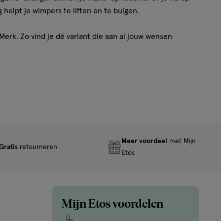
 helpt je wimpers te liften en te buigen.
erk. Zo vind je dé variant die aan al jouw wensen
r is het belangrijk om te kijken naar verschillende
orkeuren en wensen. Zo kan je de beste krultang vinden
Meer voordeel
met Mijn
Gratis
retourneren
Etos
Mijn Etos voordelen
 bij de wimperlijn zonder je huid te raken en knijp