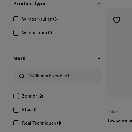
filters
Product type
prod
Wimperkruller (5)
toevoe
aan
Wimperkam (1)
verlangl
Merk
Welk merk zoek je?
Zenner (2)
Etos (1)
1 stuk
Tweezerman 
Real Techniques (1)