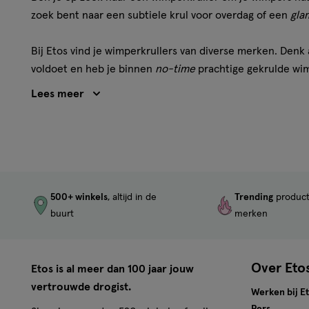
zoek bent naar een subtiele krul voor overdag of een
gla
Bij Etos vind je wimperkrullers van diverse merken. Denk
voldoet en heb je binnen
no-time
prachtige gekrulde wi
De beste wimperkruller voo
Twijfel je welke wimperkruller je kan gebruiken om die pe
factoren. Denk bijvoorbeeld aan de vorm van je ogen, de 
die jouw wimpers het gewenste resultaat geeft.
500+ winkels
, altijd in de
Trending
produc
Veelgestelde vragen over w
buurt
merken
Meer weten over wimperkrullers? Hieronder staan een aa
Over Eto
Etos is al meer dan 100 jaar jouw
Hoe gebruik je een wimperkr
vertrouwde drogist.
Werken bij E
Zorg dat je wimpers schoon en droog zijn voordat je aan d