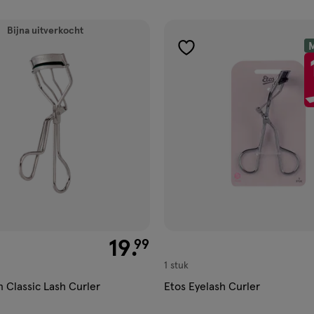
ucten
Bijna uitverkocht
M
gen
toevoegen
aan
ijst
verlanglijst
€ 19.99
19
.
99
1 stuk
Classic Lash Curler
Etos Eyelash Curler