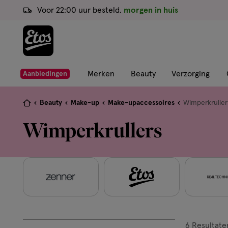
ga
Voor 22:00 uur besteld,
morgen in huis
naar
de
hoofd
content
ga
Merken
Beauty
Verzorging
Aanbiedingen
naar
de
Je
Beauty
Make-up
Make-upaccessoires
Wimperkruller
zoekbalk
bent
Wimperkrullers
ga
hier:
naar
de
footer
6
Resultate