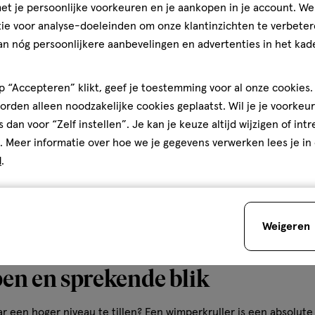
t je persoonlijke voorkeuren en je aankopen in je account. W
mperkam
W7 Eyelash Curler
ie voor analyse-doeleinden om onze klantinzichten te verbeter
an nóg persoonlijkere aanbevelingen en advertenties in het kade
Toevoegen
Toevoegen
1
verhoog aantal met één
,
Bijna uitverkocht!
Er zi
verh
 “Accepteren” klikt, geef je toestemming voor al onze cookies. 
rden alleen noodzakelijke cookies geplaatst. Wil je je voorkeur
s dan voor “Zelf instellen”. Je kan je keuze altijd wijzigen of int
Gratis
bezorging vanaf €35
Gratis
retour binnen 30 dag
. Meer informatie over hoe we je gegevens verwerken lees je in
d
.
6
Weigeren
en en sprekende blik
r een hoger niveau te tillen? Een wimperkruller is een absolut