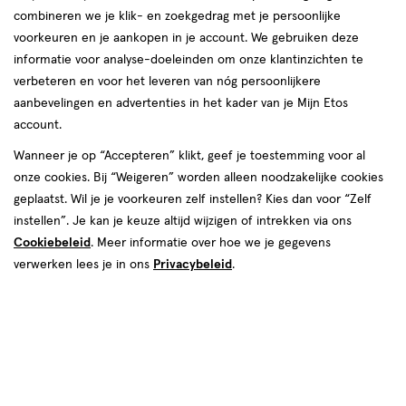
producten
combineren we je klik- en zoekgedrag met je persoonlijke
1+1
1+1
toevoegen
toevoegen
voorkeuren en je aankopen in je account. We gebruiken deze
gratis
gratis
aan
aan
informatie voor analyse-doeleinden om onze klantinzichten te
verlanglijst
verlanglijst
verbeteren en voor het leveren van nóg persoonlijkere
aanbevelingen en advertenties in het kader van je Mijn Etos
account.
Wanneer je op “Accepteren” klikt, geef je toestemming voor al
onze cookies. Bij “Weigeren” worden alleen noodzakelijke cookies
€ 5.99
5
.
€ 8.99
8
.
99
99
geplaatst. Wil je je voorkeuren zelf instellen? Kies dan voor “Zelf
8 GR
lak
12 ML
lak
instellen”. Je kan je keuze altijd wijzigen of intrekken via ons
lak
lak
Rimmel London 60 Seconds
Rimmel London Nagellak 7-in-1
Cookiebeleid
. Meer informatie over hoe we je gegevens
SuperShine Nagellak 430
Nail Care Multi-Purpose 12 ML
verwerken lees je in ons
Privacybeleid
.
Coralicious 8 ML
+14
Toevoegen
Toevoegen
2
2
verhoog aantal met één
,
Bijna uitverkocht!
verhoog aanta
Er zi
1+1
toevoegen
toevoegen