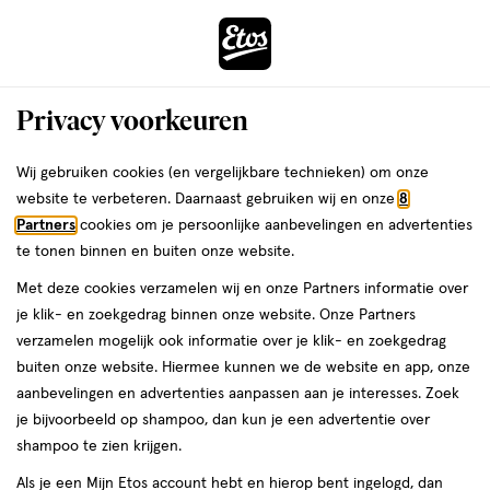
ga
Voor 22:00 uur besteld,
morgen in huis
naar
de
Menu
hoofd
Zoeken
Privacy voorkeuren
content
›
›
ga
Interactie
naar
Wij gebruiken cookies (en vergelijkbare technieken) om onze
Je
Beauty
Make-up
Nagels
Nagellak
met
de
website te verbeteren. Daarnaast gebruiken wij en onze
8
bent
Nagellak
dit
zoekbalk
Partners
cookies om je persoonlijke aanbevelingen en advertenties
ers
Weleda
hier:
veld
ga
te tonen binnen en buiten onze website.
opent
naar
Met deze cookies verzamelen wij en onze Partners informatie over
een
de
je klik- en zoekgedrag binnen onze website. Onze Partners
volledig
footer
verzamelen mogelijk ook informatie over je klik- en zoekgedrag
venster
buiten onze website. Hiermee kunnen we de website en app, onze
met
aanbevelingen en advertenties aanpassen aan je interesses. Zoek
Filteren
(356)
Sorteer
geavanceerde
je bijvoorbeeld op shampoo, dan kun je een advertentie over
zoekopties
shampoo te zien krijgen.
Als je een Mijn Etos account hebt en hierop bent ingelogd, dan