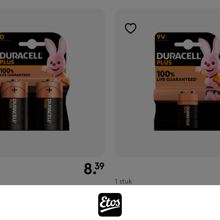
gen
toevoegen
aan
ijst
verlanglijst
€ 8.39
8
.
39
1 stuk
terijen Alkaline Plus D 2 stuks
Duracell Batterijen Alkaline Pl