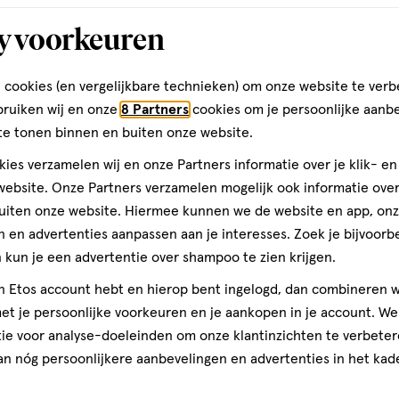
Toevoegen
Toevoegen
1
y voorkeuren
verhoog aantal met één
,
Bijna uitverkocht!
Er zi
verh
 cookies (en vergelijkbare technieken) om onze website te verb
bruiken wij en onze
8 Partners
cookies om je persoonlijke aanb
gen
toevoegen
te tonen binnen en buiten onze website.
aan
ies verzamelen wij en onze Partners informatie over je klik- e
ijst
verlanglijst
ebsite. Onze Partners verzamelen mogelijk ook informatie over 
uiten onze website. Hiermee kunnen we de website en app, on
 en advertenties aanpassen aan je interesses. Zoek je bijvoorb
kun je een advertentie over shampoo te zien krijgen.
jn Etos account hebt en hierop bent ingelogd, dan combineren w
t je persoonlijke voorkeuren en je aankopen in je account. W
ie voor analyse-doeleinden om onze klantinzichten te verbeter
an nóg persoonlijkere aanbevelingen en advertenties in het kade
€ 6.99
6
.
99
2 stuks