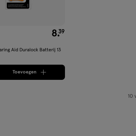
€ 8.39
8
.
39
ring Aid Duralock Batterij 13
Toevoegen
verhoog aantal met één
,
Bijna uitverkocht!
Er zi
10