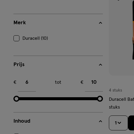
toevoe
aan
verlangl
Merk
Duracell (10)
Prijs
Minimum bedrag
Maximum bedrag
€
tot
€
4 stuks
Duracell Bat
stuks
Inhoud
1