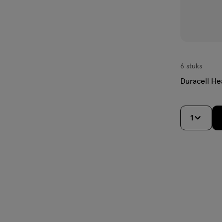
6 stuks
Duracell Hea
1