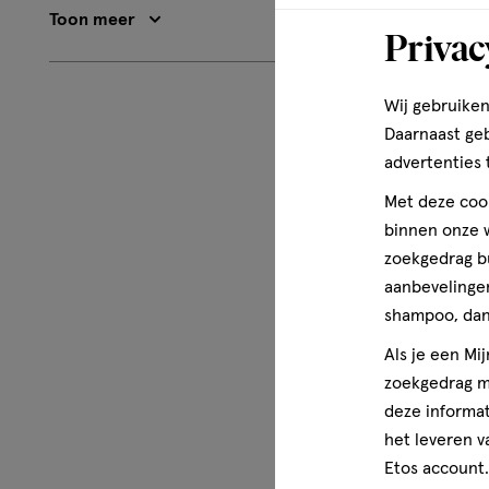
op
3
Toon meer
1
Privac
Beoordeling:
2
Wij gebruiken
Daarnaast ge
toevoe
advertenties 
aan
Met deze cook
verlangl
binnen onze w
zoekgedrag b
aanbevelingen
shampoo, dan 
Als je een Mi
zoekgedrag me
deze informat
het leveren v
Etos account.
6 stuks