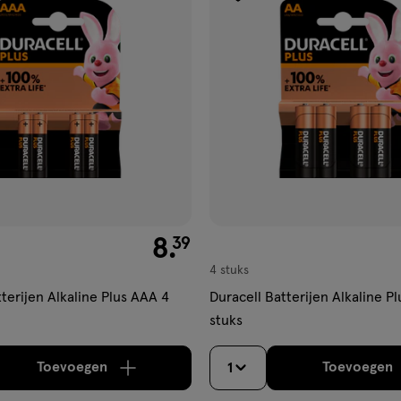
gen
toevoegen
aan
ijst
verlanglijst
€ 8.39
8
.
39
4 stuks
terijen Alkaline Plus AAA 4
Duracell Batterijen Alkaline P
stuks
Toevoegen
Toevoegen
1
verhoog aantal met één
,
Bijna uitverkocht!
Er zi
verh