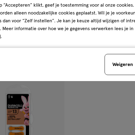
 “Accepteren” klikt, geef je toestemming voor al onze cookies. 
ring Aid Duralock Batterij 312
Duracell Specialty Batterij LR4
rden alleen noodzakelijke cookies geplaatst. Wil je je voorkeur
s dan voor “Zelf instellen”. Je kan je keuze altijd wijzigen of int
Toevoegen
Toevoegen
1
. Meer informatie over hoe we je gegevens verwerken lees je in
verhoog aantal met één
,
Bijna uitverkocht!
Er zi
verh
d
.
Gratis
bezorging vanaf €35
Gratis
retour binnen 30 dag
Weigeren
gen
ijst