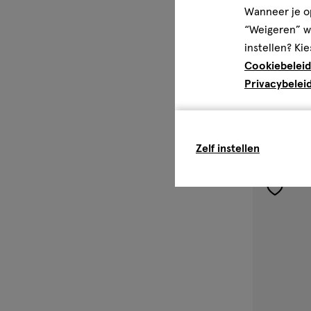
Wanneer je op
Duracell Hea
“Weigeren” wo
instellen? Kie
1
Cookiebeleid
Privacybelei
Zelf instellen
toevoe
aan
verlangl