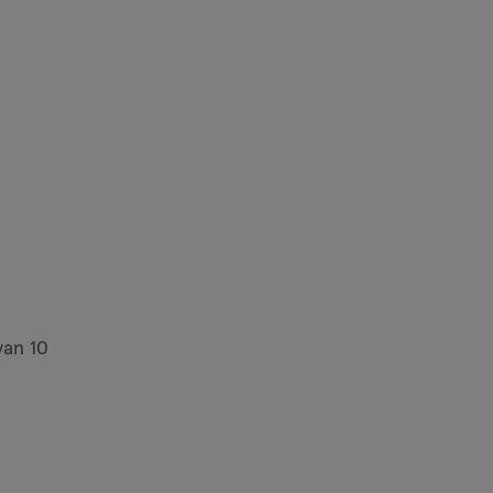
jn nog maar 13 producten op voorraad.
van
10