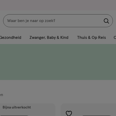
Zoeken
Interactie
met
Gezondheid
Zwanger, Baby & Kind
Thuis & Op Reis
C
dit
veld
opent
een
volledig
venster
met
geavanceerde
en
zoekopties
ucten
Bijna uitverkocht