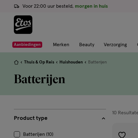
ga
Voor 22:00 uur besteld,
morgen in huis
naar
de
hoofd
content
ga
Merken
Beauty
Verzorging
Aanbiedingen
naar
de
Je
Thuis & Op Reis
Huishouden
Batterijen
zoekbalk
bent
Batterijen
ga
hier:
naar
de
footer
filters
10
Resultat
Product type
prod
Batterijen (10)