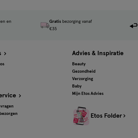
ten en
Gratis
bezorging vanaf
€35
s
Advies & Inspiratie
tos
Beauty
Gezondheid
Verzorging
Baby
Mijn Etos Advies
ervice
 vragen
 bezorgen
Etos Folder