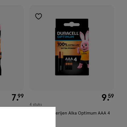
toevoegen
aan
verlanglijst
€ 7.99
7
.
€ 9.59
9
.
99
59
4 stuks
us 9V 1 stuk
Duracell Batterijen Alka Optimum AAA 4
stuks