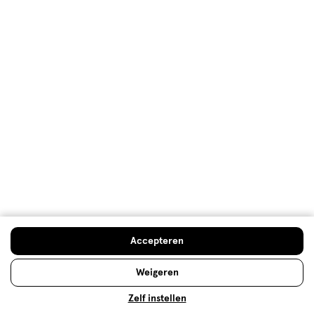
Waalwijk
Waddinxveen
Wageningen
Warmenhuizen
Warnsveld
Wassenaar
Wateringen
Accepteren
Weert
Weigeren
Weesp
Zelf instellen