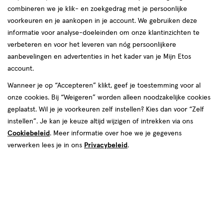
combineren we je klik- en zoekgedrag met je persoonlijke
voorkeuren en je aankopen in je account. We gebruiken deze
informatie voor analyse-doeleinden om onze klantinzichten te
verbeteren en voor het leveren van nóg persoonlijkere
aanbevelingen en advertenties in het kader van je Mijn Etos
account.
Wanneer je op “Accepteren” klikt, geef je toestemming voor al
onze cookies. Bij “Weigeren” worden alleen noodzakelijke cookies
geplaatst. Wil je je voorkeuren zelf instellen? Kies dan voor “Zelf
instellen”. Je kan je keuze altijd wijzigen of intrekken via ons
Cookiebeleid
. Meer informatie over hoe we je gegevens
verwerken lees je in ons
Privacybeleid
.
Log in
of
meld je aan
om je favoriete winkel op te slaan
Zoek op woonplaats
A
B
C
D
E
F
G
H
I
J
K