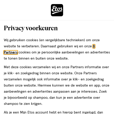
ga
Voor 22:00 uur besteld,
morgen in huis
naar
de
Menu
hoofd
Zoeken
Privacy voorkeuren
content
›
›
ga
Interactie
naar
Wij gebruiken cookies (en vergelijkbare technieken) om onze
Zoek een Etos-winkel in
met
de
website te verbeteren. Daarnaast gebruiken wij en onze
8
dit
zoekbalk
Partners
cookies om je persoonlijke aanbevelingen en advertenties
ers
Weleda
de buurt
veld
ga
te tonen binnen en buiten onze website.
opent
naar
Met deze cookies verzamelen wij en onze Partners informatie over
een
de
Wil je weten of er een Etos-winkel bij jou in de buurt is? Vul dan
je klik- en zoekgedrag binnen onze website. Onze Partners
volledig
footer
hieronder je postcode of woonplaats in.
verzamelen mogelijk ook informatie over je klik- en zoekgedrag
venster
buiten onze website. Hiermee kunnen we de website en app, onze
Postcode of woonplaats
met
aanbevelingen en advertenties aanpassen aan je interesses. Zoek
geavanceerde
je bijvoorbeeld op shampoo, dan kun je een advertentie over
zoekopties
Vind je winkel
shampoo te zien krijgen.
Als je een Mijn Etos account hebt en hierop bent ingelogd, dan