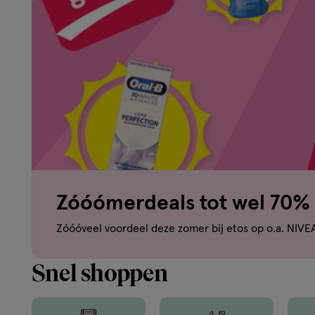
om
je
mooi
te
voelen.
Zóóómerdeals tot wel 70% 
Van
Zóóóveel voordeel deze zomer bij etos op o.a. NIVE
binnen
Snel shoppen