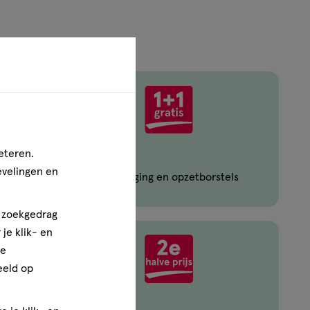
eteren.
evelingen en
Oral-B mondverzorging en opzetborstels
n zoekgedrag
je klik- en
ze
eeld op