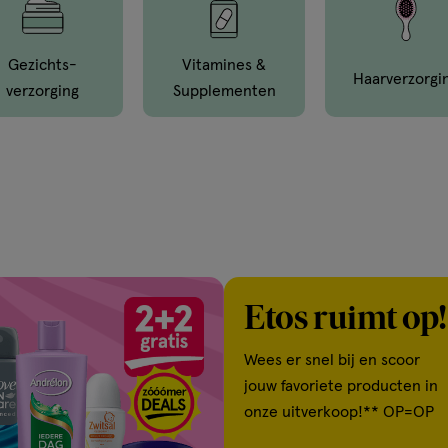
Gezichts­
Vitamines &
Haar­verzorgi
Verzorging
Supple­menten
Etos ruimt op!
Wees er snel bij en scoor
jouw favoriete producten in
onze uitverkoop!** OP=OP