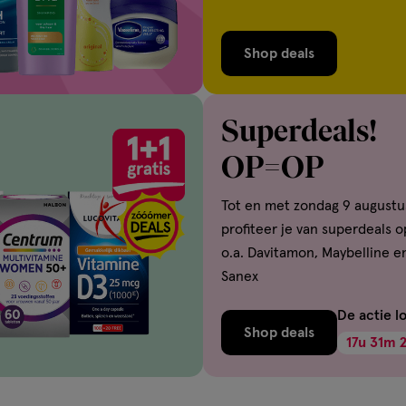
Shop deals
Superdeals!
OP=OP
Tot en met zondag 9 augustu
profiteer je van superdeals o
o.a. Davitamon, Maybelline e
Sanex
De actie l
Shop deals
17
u
31
m