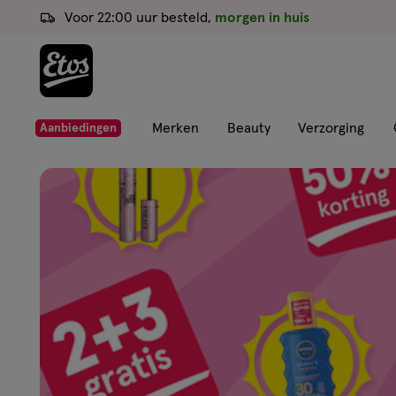
ga
Voor 22:00 uur besteld,
morgen in huis
naar
de
hoofd
content
ga
Merken
Beauty
Verzorging
Aanbiedingen
naar
Etos
de
zoekbalk
Drogist
ga
naar
de
|
footer
Alles