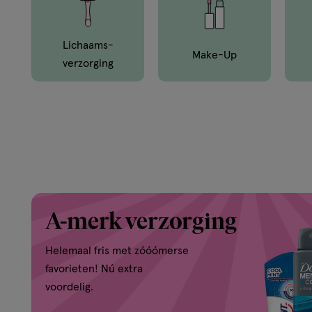
en
van
Lichaams­
Make-Up
Verzorging
buiten.
A-merk verzorging
Helemaal fris met zóóómerse
favorieten! Nú extra
voordelig.