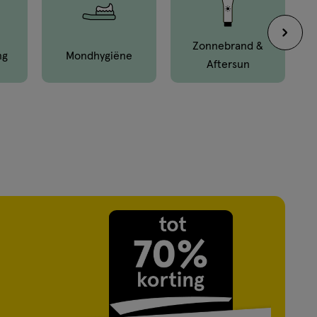
Zonnebrand &
ng
Mond­hygiëne
Aftersun