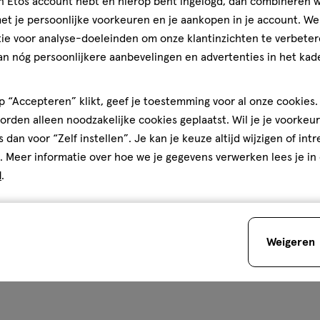
jn Etos account hebt en hierop bent ingelogd, dan combineren w
Biodermal
t je persoonlijke voorkeuren en je aankopen in je account. W
ie voor analyse-doeleinden om onze klantinzichten te verbeter
an nóg persoonlijkere aanbevelingen en advertenties in het kade
 “Accepteren” klikt, geef je toestemming voor al onze cookies. 
óóveel zomerassortiment bij E
rden alleen noodzakelijke cookies geplaatst. Wil je je voorkeur
s dan voor “Zelf instellen”. Je kan je keuze altijd wijzigen of int
. Meer informatie over hoe we je gegevens verwerken lees je in
d
.
Weigeren
er apotheek
Zóóóveel verzor