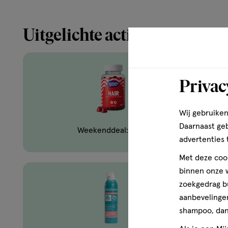
Uitgelichte acties
Privac
Wij gebruiken
Daarnaast ge
Weekenddeal: Yummygums
advertenties 
Met deze cook
binnen onze w
zoekgedrag b
aanbevelingen
shampoo, dan 