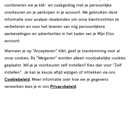
verlanglijst
verlanglijst
combineren we je klik- en zoekgedrag met je persoonlijke
voorkeuren en je aankopen in je account. We gebruiken deze
informatie voor analyse-doeleinden om onze klantinzichten te
verbeteren en voor het leveren van nóg persoonlijkere
aanbevelingen en advertenties in het kader van je Mijn Etos
account.
€ 16.99
16
.
€ 14.99
14
.
99
99
1 stuk
1 stuk
Wanneer je op “Accepteren” klikt, geef je toestemming voor al
Happy Horse Tiny Rabbit Richie
Happy Horse Cow Casper 28 cm
onze cookies. Bij “Weigeren” worden alleen noodzakelijke cookies
Pistachio 28 cm
geplaatst. Wil je je voorkeuren zelf instellen? Kies dan voor “Zelf
instellen”. Je kan je keuze altijd wijzigen of intrekken via ons
Toevoegen
Toevoegen
1
1
Cookiebeleid
. Meer informatie over hoe we je gegevens
verhoog aantal met één
,
Bijna uitverkocht!
verhoog aanta
Er zi
verwerken lees je in ons
Privacybeleid
.
toevoegen
toevoegen
aan
aan
verlanglijst
verlanglijst