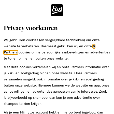
ga
Voor 22:00 uur besteld, maandag in huis
naar
de
Menu
hoofd
Zoeken
Privacy voorkeuren
content
›
›
ga
Interactie
naar
Wij gebruiken cookies (en vergelijkbare technieken) om onze
Je
Zwanger, Baby & Kind
Speelgoed
met
de
website te verbeteren. Daarnaast gebruiken wij en onze
8
bent
Speelgoed
dit
zoekbalk
Partners
cookies om je persoonlijke aanbevelingen en advertenties
ers
Weleda
hier:
veld
ga
te tonen binnen en buiten onze website.
opent
naar
Met deze cookies verzamelen wij en onze Partners informatie over
een
de
je klik- en zoekgedrag binnen onze website. Onze Partners
Filteren
(6)
Sorteer
volledig
footer
verzamelen mogelijk ook informatie over je klik- en zoekgedrag
venster
buiten onze website. Hiermee kunnen we de website en app, onze
met
aanbevelingen en advertenties aanpassen aan je interesses. Zoek
geavanceerde
producten
Bijna uitverkocht
Bijna uitverkocht
je bijvoorbeeld op shampoo, dan kun je een advertentie over
zoekopties
shampoo te zien krijgen.
toevoegen
toevoegen
aan
aan
Als je een Mijn Etos account hebt en hierop bent ingelogd, dan