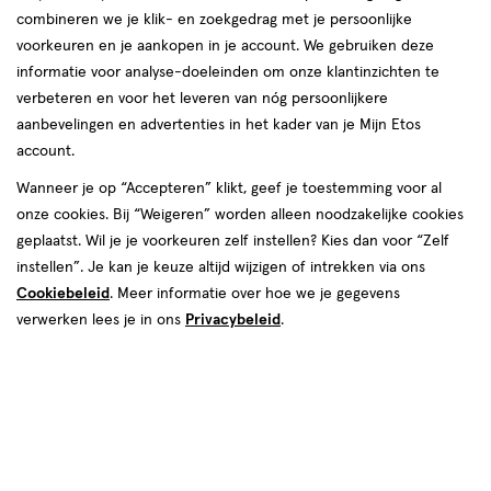
producten
combineren we je klik- en zoekgedrag met je persoonlijke
SUPER
DEAL
2+2
toevoegen
toevoegen
voorkeuren en je aankopen in je account. We gebruiken deze
50%
gratis
aan
aan
informatie voor analyse-doeleinden om onze klantinzichten te
korting
verlanglijst
verlanglijst
verbeteren en voor het leveren van nóg persoonlijkere
aanbevelingen en advertenties in het kader van je Mijn Etos
account.
Wanneer je op “Accepteren” klikt, geef je toestemming voor al
onze cookies. Bij “Weigeren” worden alleen noodzakelijke cookies
geplaatst. Wil je je voorkeuren zelf instellen? Kies dan voor “Zelf
van € 25.99 voor € 12.99
12
.
€ 4.35
4
.
25
.
99
99
35
instellen”. Je kan je keuze altijd wijzigen of intrekken via ons
60
tablet
250 ML
tablet
stuks
Cookiebeleid
. Meer informatie over hoe we je gegevens
Neutral 0% Parfumvrije
Davitamon Compleet Zwanger +
Handzeep 250 ML
verwerken lees je in ons
Privacybeleid
.
Omega-3 Visolie 60 Stuks
Toevoegen
Toevoegen
1
4
verhoog aantal met één
,
Limiet bereikt.
verhoog aanta
Je kan m
SUPER
DEAL
50%
toevoegen
toevoegen
50%
korting