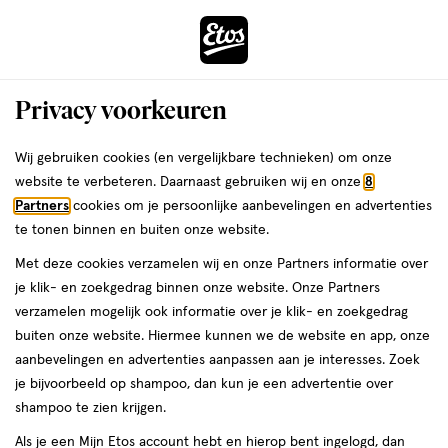
ga
Voor 22:00 uur besteld,
morgen in huis
naar
de
Menu
hoofd
Zoeken
Privacy voorkeuren
content
›
›
ga
Interactie
naar
Wij gebruiken cookies (en vergelijkbare technieken) om onze
Je
Aanbiedingen
Acties per categorie
Gezondheid deals
met
de
website te verbeteren. Daarnaast gebruiken wij en onze
8
bent
Gezondheid deals
dit
zoekbalk
Partners
cookies om je persoonlijke aanbevelingen en advertenties
ers
Weleda
hier:
veld
ga
te tonen binnen en buiten onze website.
opent
naar
Met deze cookies verzamelen wij en onze Partners informatie over
een
de
je klik- en zoekgedrag binnen onze website. Onze Partners
volledig
footer
verzamelen mogelijk ook informatie over je klik- en zoekgedrag
venster
buiten onze website. Hiermee kunnen we de website en app, onze
met
aanbevelingen en advertenties aanpassen aan je interesses. Zoek
Filteren
(1.079)
Sorteer
geavanceerde
je bijvoorbeeld op shampoo, dan kun je een advertentie over
zoekopties
shampoo te zien krijgen.
Als je een Mijn Etos account hebt en hierop bent ingelogd, dan