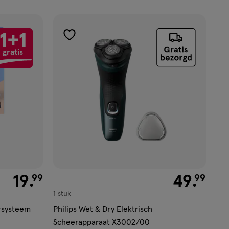
1+1
toevoegen
gratis
aan
verlanglijst
€ 19.99
19
.
€ 49.99
49
.
99
99
1 stuk
ersysteem
Philips Wet & Dry Elektrisch
Scheerapparaat X3002/00