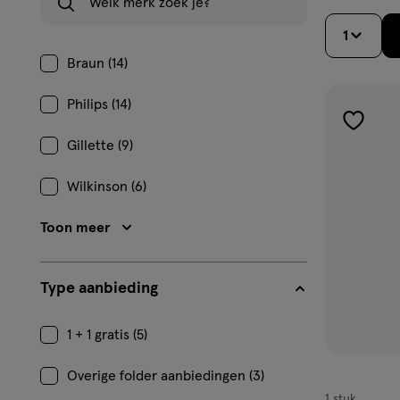
1
Braun (14)
Philips (14)
toevoe
Gillette (9)
aan
verlangl
Wilkinson (6)
Toon meer
Type aanbieding
1 + 1 gratis (5)
Overige folder aanbiedingen (3)
1 stuk