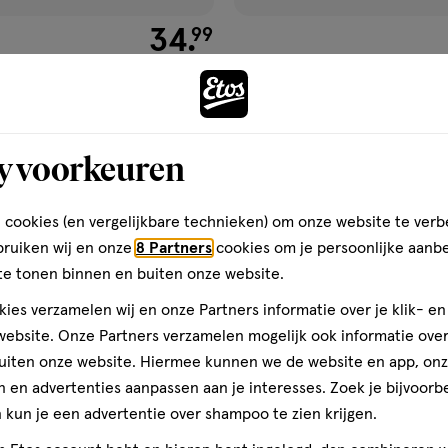
€ 34.99
34
.
99
1 stuk
Mini Gezichtsonthaarder
Philips OneBlade 360 Face + 
Scheerapparaat QP2834/23
y voorkeuren
Toevoegen
Toevoegen
1
verhoog aantal met één
,
Limiet bereikt.
Je kan m
verh
 cookies (en vergelijkbare technieken) om onze website te verb
bruiken wij en onze
8 Partners
cookies om je persoonlijke aanb
Gratis
bezorging vanaf €35
Gratis
retour binnen 30 dag
te tonen binnen en buiten onze website.
ies verzamelen wij en onze Partners informatie over je klik- e
ebsite. Onze Partners verzamelen mogelijk ook informatie over 
1 voor
uiten onze website. Hiermee kunnen we de website en app, on
gen
toevoegen
24.
99
 en advertenties aanpassen aan je interesses. Zoek je bijvoorb
aan
kun je een advertentie over shampoo te zien krijgen.
ijst
verlanglijst