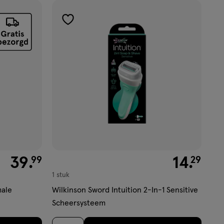
toevoegen
aan
verlanglijst
€ 39.99
39
.
€ 14.29
14
.
99
29
1 stuk
male
Wilkinson Sword Intuition 2-In-1 Sensitive
Scheersysteem