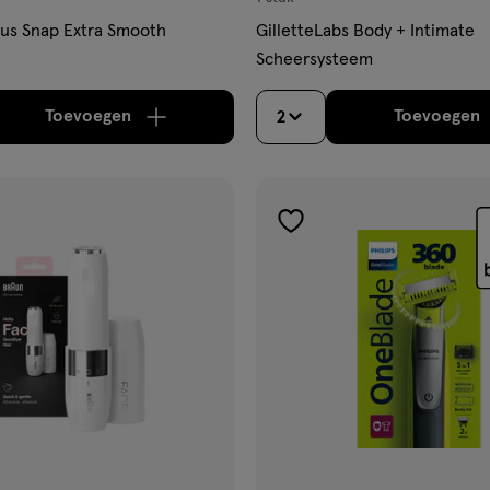
nus Snap Extra Smooth
GilletteLabs Body + Intimate
Scheersysteem
Toevoegen
Toevoegen
2
verhoog aantal met één
,
Bijna uitverkocht!
Er zi
verh
gen
toevoegen
aan
ijst
verlanglijst