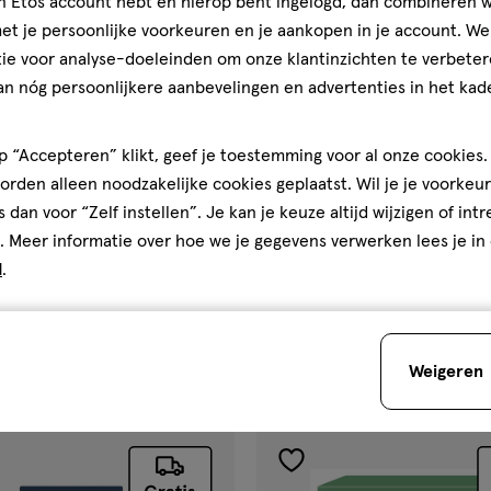
jn Etos account hebt en hierop bent ingelogd, dan combineren w
t je persoonlijke voorkeuren en je aankopen in je account. W
ie voor analyse-doeleinden om onze klantinzichten te verbeter
an nóg persoonlijkere aanbevelingen en advertenties in het kade
 “Accepteren” klikt, geef je toestemming voor al onze cookies. 
rden alleen noodzakelijke cookies geplaatst. Wil je je voorkeur
€ 24.99
24
.
99
s dan voor “Zelf instellen”. Je kan je keuze altijd wijzigen of int
1 stuk
. Meer informatie over hoe we je gegevens verwerken lees je in
d
s Body Scheerapparaat Met 4
.
Braun Silk-épil 5 Epilator 5-0
s
Toevoegen
Toevoegen
1
verhoog aantal met één
,
Bijna uitverkocht!
Er zi
verh
Weigeren
gen
toevoegen