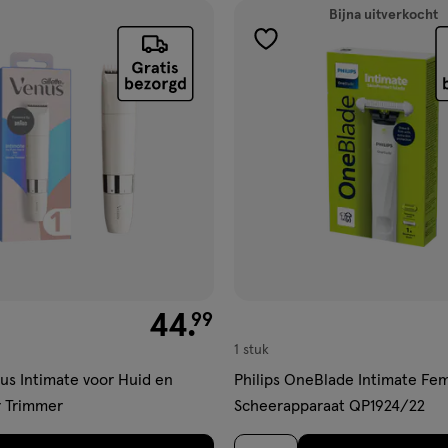
Bijna uitverkocht
gen
toevoegen
aan
ijst
verlanglijst
€ 44.99
44
.
99
1 stuk
nus Intimate voor Huid en
Philips OneBlade Intimate Fe
 Trimmer
Scheerapparaat QP1924/22