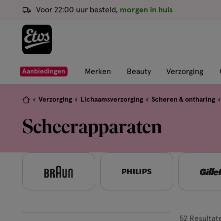
ga
Voor 22:00 uur besteld,
morgen in huis
naar
de
hoofd
content
ga
Merken
Beauty
Verzorging
Aanbiedingen
naar
de
Je
Verzorging
Lichaamsverzorging
Scheren & ontharing
zoekbalk
bent
Scheerapparaten
ga
hier:
naar
de
footer
52
Resultat