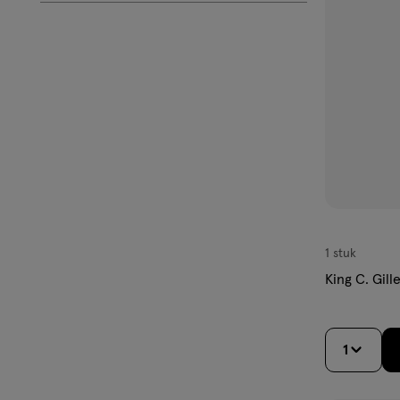
aan
verlangl
1 stuk
King C. Gil
1