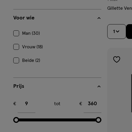
Gillette Ve
Voor wie
1
Man (30)
Vrouw (18)
Beide (2)
toevoe
aan
verlangl
Prijs
Minimum bedrag
Maximum bedrag
€
tot
€