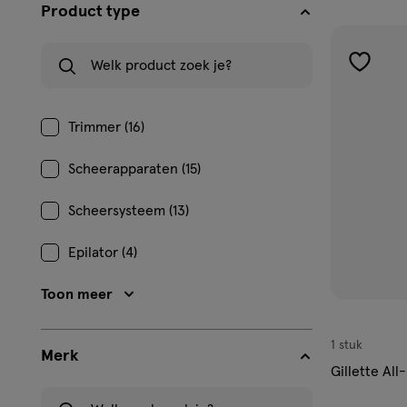
filters
Product type
prod
Welk product zoek je?
toevoe
aan
verlangl
Trimmer (16)
Scheerapparaten (15)
Scheersysteem (13)
Epilator (4)
Toon meer
1 stuk
Merk
Gillette Al
Welk merk zoek je?