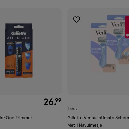
ucten
gen
toevoegen
aan
ijst
verlanglijst
€ 26.99
26
.
99
1 stuk
l-in-One Trimmer
Gillette Venus Intimate Sche
Met 1 Navulmesje