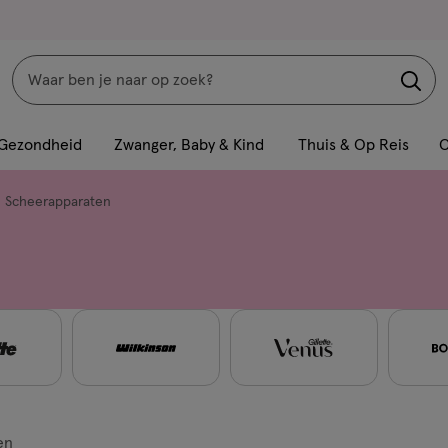
Zoeken
Interactie
met
Gezondheid
Zwanger, Baby & Kind
Thuis & Op Reis
C
dit
veld
Scheerapparaten
opent
een
volledig
venster
met
geavanceerde
zoekopties
en