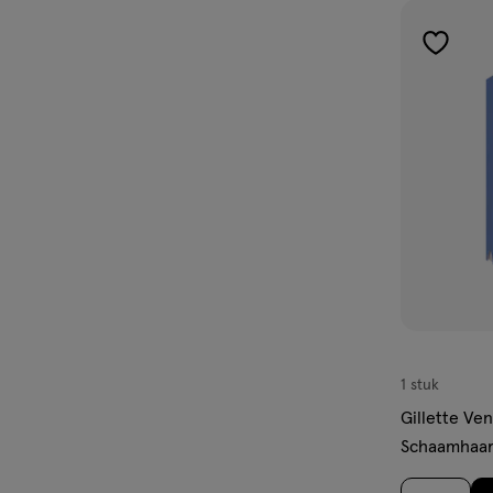
toevoe
aan
verlangl
1 stuk
Gillette Ve
Schaamhaar