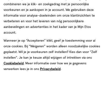
reserveringen
combineren we je klik- en zoekgedrag met je persoonlijke
V. Gebruikersvoorwaarden Etos App
voorkeuren en je aankopen in je account. We gebruiken deze
informatie voor analyse-doeleinden om onze klantinzichten te
verbeteren en voor het leveren van nóg persoonlijkere
Download de Algemene Voorwaarden
aanbevelingen en advertenties in het kader van je Mijn Etos
account.
Wanneer je op “Accepteren” klikt, geef je toestemming voor al
onze cookies. Bij “Weigeren” worden alleen noodzakelijke cookies
I. Algemene voorwaarden Thuiswinkel
geplaatst. Wil je je voorkeuren zelf instellen? Kies dan voor “Zelf
Artikel 1 - Definities
instellen”. Je kan je keuze altijd wijzigen of intrekken via ons
Cookiebeleid
. Meer informatie over hoe we je gegevens
In deze voorwaarden wordt verstaan onder:
verwerken lees je in ons
Privacybeleid
.
Aanvullende overeenkomst
: een overeenkomst waarbij de
consument producten, digitale inhoud en/of diensten verwerft in
verband met een overeenkomst op afstand en deze zaken, digitale
inhoud en/of diensten door de ondernemer worden geleverd of
door een derde partij op basis van een afspraak tussen die derde
en de ondernemer;