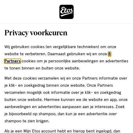
ga
Voor 22:00 uur besteld,
morgen in huis
naar
de
Menu
hoofd
Zoeken
Privacy voorkeuren
content
›
›
ga
Interactie
naar
Wij gebruiken cookies (en vergelijkbare technieken) om onze
Algemene Voorwaarden
met
de
website te verbeteren. Daarnaast gebruiken wij en onze
8
dit
zoekbalk
Partners
cookies om je persoonlijke aanbevelingen en advertenties
ers
Weleda
Etos webshop
veld
ga
te tonen binnen en buiten onze website.
opent
naar
Met deze cookies verzamelen wij en onze Partners informatie over
een
de
Inhoudsopgave
je klik- en zoekgedrag binnen onze website. Onze Partners
volledig
footer
verzamelen mogelijk ook informatie over je klik- en zoekgedrag
venster
I. Algemene voorwaarden Thuiswinkel
buiten onze website. Hiermee kunnen we de website en app, onze
met
Bijlage I - Herroepingsformulier
aanbevelingen en advertenties aanpassen aan je interesses. Zoek
geavanceerde
II. Aanvullende Algemene Voorwaarden Etos Webshop
je bijvoorbeeld op shampoo, dan kun je een advertentie over
zoekopties
III. Aanvullende Algemene Voorwaarden Cadeaukaarten
shampoo te zien krijgen.
IV. Aanvullende Algemene Voorwaarden voor Franchise
Als je een Mijn Etos account hebt en hierop bent ingelogd, dan