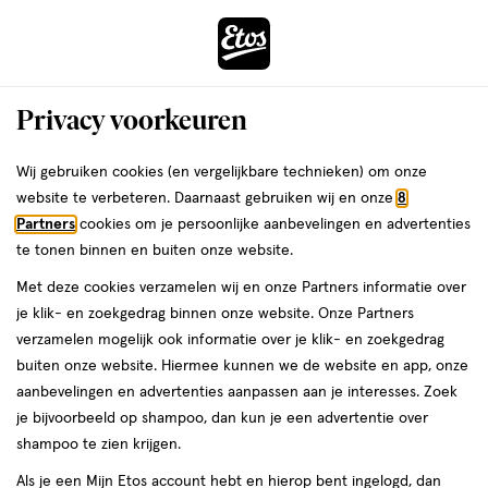
ga
Voor 22:00 uur besteld,
morgen in huis
naar
de
Menu
hoofd
Zoeken
Privacy voorkeuren
content
›
›
ga
Interactie
naar
Wij gebruiken cookies (en vergelijkbare technieken) om onze
Je
Verzorging
Lichaamsverzorging
Zonbescherming
met
de
website te verbeteren. Daarnaast gebruiken wij en onze
8
Lippenbalsem met SPF
bent
dit
zoekbalk
Partners
cookies om je persoonlijke aanbevelingen en advertenties
ers
Weleda
hier:
Lippenbalsem met SPF
veld
ga
te tonen binnen en buiten onze website.
opent
naar
Met deze cookies verzamelen wij en onze Partners informatie over
een
de
je klik- en zoekgedrag binnen onze website. Onze Partners
volledig
footer
verzamelen mogelijk ook informatie over je klik- en zoekgedrag
venster
buiten onze website. Hiermee kunnen we de website en app, onze
met
aanbevelingen en advertenties aanpassen aan je interesses. Zoek
geavanceerde
je bijvoorbeeld op shampoo, dan kun je een advertentie over
Filteren
(13)
Sorteer
zoekopties
shampoo te zien krijgen.
Als je een Mijn Etos account hebt en hierop bent ingelogd, dan