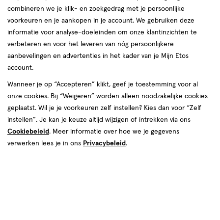
producten
combineren we je klik- en zoekgedrag met je persoonlijke
voorkeuren en je aankopen in je account. We gebruiken deze
50%
toevoegen
toevoegen
informatie voor analyse-doeleinden om onze klantinzichten te
korting
aan
aan
verbeteren en voor het leveren van nóg persoonlijkere
verlanglijst
verlanglijst
aanbevelingen en advertenties in het kader van je Mijn Etos
account.
Wanneer je op “Accepteren” klikt, geef je toestemming voor al
onze cookies. Bij “Weigeren” worden alleen noodzakelijke cookies
geplaatst. Wil je je voorkeuren zelf instellen? Kies dan voor “Zelf
€ 4.69
4
.
van € 12.99 v
6
.
69
12
.
99
49
instellen”. Je kan je keuze altijd wijzigen of intrekken via ons
1
stick
stick
Cookiebeleid
. Meer informatie over hoe we je gegevens
24
crème
stuk
crème
GR
verwerken lees je in ons
Privacybeleid
.
Labello Sun Protect 24u
Drs Leenarts Sun Ski Lip SPF50
Hydratatie Lippenbalsem SPF50
Toevoegen
Toevoegen
1
1
verhoog aantal met één
,
Limiet bereikt.
verhoog aanta
Je kan m
e
2
toevoegen
toevoegen