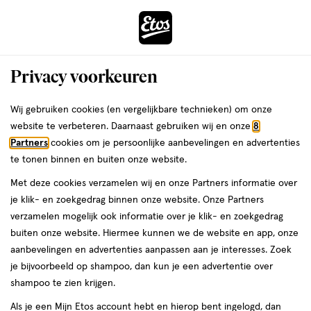
ga
Voor 22:00 uur besteld,
morgen in huis
naar
de
Menu
hoofd
Zoeken
Privacy voorkeuren
content
›
›
ga
Interactie
naar
Wij gebruiken cookies (en vergelijkbare technieken) om onze
Je
Verzorging
Gezichtsverzorging
Toner
met
de
website te verbeteren. Daarnaast gebruiken wij en onze
8
bent
Toner
dit
zoekbalk
Partners
cookies om je persoonlijke aanbevelingen en advertenties
ers
Weleda
hier:
veld
ga
te tonen binnen en buiten onze website.
opent
naar
Met deze cookies verzamelen wij en onze Partners informatie over
een
de
je klik- en zoekgedrag binnen onze website. Onze Partners
volledig
footer
verzamelen mogelijk ook informatie over je klik- en zoekgedrag
venster
buiten onze website. Hiermee kunnen we de website en app, onze
met
aanbevelingen en advertenties aanpassen aan je interesses. Zoek
Filteren
(20)
Sorteer
geavanceerde
je bijvoorbeeld op shampoo, dan kun je een advertentie over
zoekopties
shampoo te zien krijgen.
Als je een Mijn Etos account hebt en hierop bent ingelogd, dan