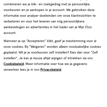
producten
Bijna uitverkocht
combineren we je klik- en zoekgedrag met je persoonlijke
20%
toevoegen
toevoegen
voorkeuren en je aankopen in je account. We gebruiken deze
korting
aan
aan
informatie voor analyse-doeleinden om onze klantinzichten te
verlanglijst
verlanglijst
verbeteren en voor het leveren van nóg persoonlijkere
aanbevelingen en advertenties in het kader van je Mijn Etos
account.
Wanneer je op “Accepteren” klikt, geef je toestemming voor al
onze cookies. Bij “Weigeren” worden alleen noodzakelijke cookies
€ 23.50
23
.
van € 20.00 voo
16
.
50
20
.
00
00
geplaatst. Wil je je voorkeuren zelf instellen? Kies dan voor “Zelf
70 stuks
210 ML
instellen”. Je kan je keuze altijd wijzigen of intrekken via ons
Medicube Zero Pore Pad 2.0 70
SKIN1004 Madagascar Centella
Cookiebeleid
. Meer informatie over hoe we je gegevens
stuks
Toning Toner 210 ML
verwerken lees je in ons
Privacybeleid
.
Toevoegen
Toevoegen
1
1
verhoog aantal met één
,
Bijna uitverkocht!
verhoog aanta
Er zi
e
2
toevoegen
toevoegen
halve prijs
aan
aan