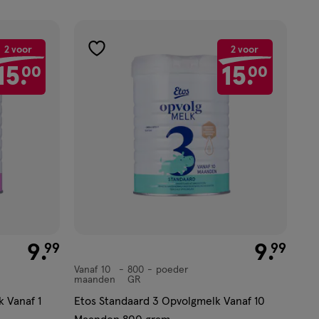
2 voor
2 voor
toevoegen
15.
00
15.
00
aan
verlanglijst
€ 9.99
9
.
€ 9.99
9
.
99
99
Vanaf 10
800
poeder
Vanaf
maanden
GR
10
 Vanaf 1
Etos Standaard 3 Opvolgmelk Vanaf 10
maanden,