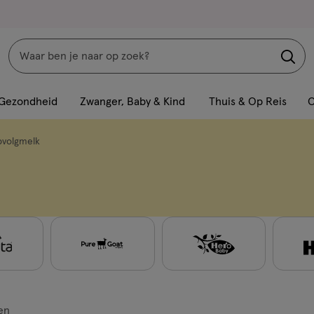
Zoeken
Interactie
met
Gezondheid
Zwanger, Baby & Kind
Thuis & Op Reis
C
dit
veld
volgmelk
opent
een
volledig
venster
met
geavanceerde
zoekopties
en