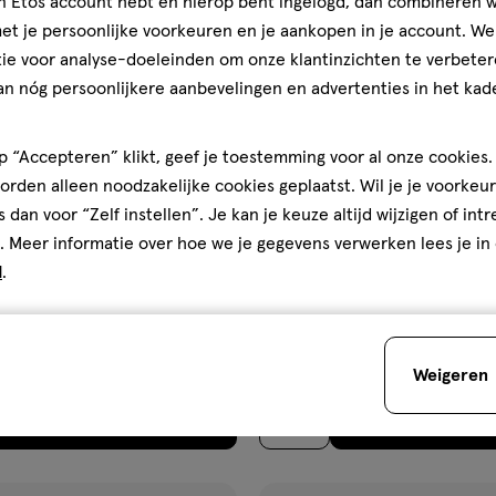
jn Etos account hebt en hierop bent ingelogd, dan combineren w
ijst
verlanglijst
t je persoonlijke voorkeuren en je aankopen in je account. W
ie voor analyse-doeleinden om onze klantinzichten te verbeter
an nóg persoonlijkere aanbevelingen en advertenties in het kade
 “Accepteren” klikt, geef je toestemming voor al onze cookies. 
rden alleen noodzakelijke cookies geplaatst. Wil je je voorkeur
s dan voor “Zelf instellen”. Je kan je keuze altijd wijzigen of int
. Meer informatie over hoe we je gegevens verwerken lees je in
€ 31.95
31
.
95
d
.
800 GR
00
poeder
R
Etos Standaard 5 Peutermelk V
io 2 Opvolgmelk 800 gram
800 gram
Weigeren
Toevoegen
Toevoegen
2
verhoog aantal met één
,
Bijna uitverkocht!
Er zi
verh