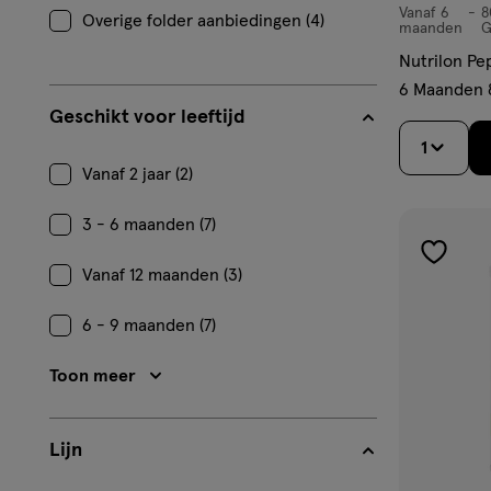
Vanaf 6
8
Vanaf
Overige folder aanbiedingen (4)
maanden
G
6
Nutrilon Pe
maanden,
6 Maanden 
poeder
Geschikt voor leeftijd
1
Vanaf 2 jaar (2)
3 - 6 maanden (7)
toevoe
Vanaf 12 maanden (3)
aan
verlangl
6 - 9 maanden (7)
Toon meer
Lijn