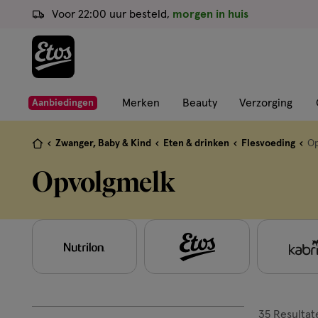
ga
Voor 22:00 uur besteld,
morgen in huis
naar
de
hoofd
content
ga
Merken
Beauty
Verzorging
Aanbiedingen
naar
de
Je
Zwanger, Baby & Kind
Eten & drinken
Flesvoeding
Op
zoekbalk
bent
Opvolgmelk
ga
hier:
naar
de
footer
35
Resultat