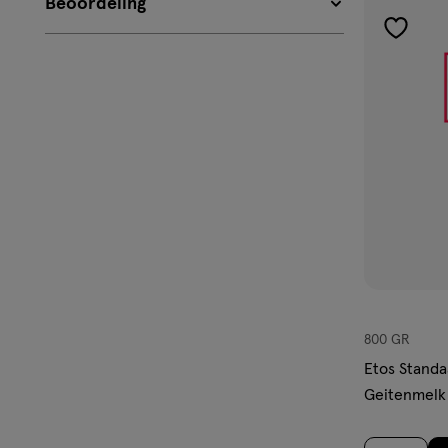
Beoordeling
toevoe
aan
verlangl
800 GR
Etos Stand
Geitenmelk 