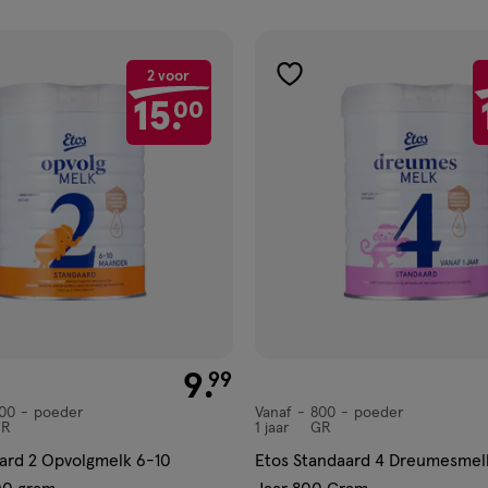
ucten
2 voor
gen
toevoegen
15.
00
aan
ijst
verlanglijst
€ 9.99
9
.
99
00
poeder
Vanaf
800
poeder
Vanaf
R
1 jaar
GR
1
ard 2 Opvolgmelk 6-10
Etos Standaard 4 Dreumesmelk
jaar,