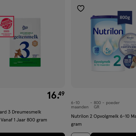
gen
toevoegen
aan
ijst
verlanglijst
€ 16.49
16
.
49
6-10
800
poeder
6-
maanden
GR
10
aard 3 Dreumesmelk
Nutrilon 2 Opvolgmelk 6-10 
maanden,
Vanaf 1 Jaar 800 gram
gram
poeder