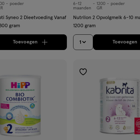
00
poeder
6-12
1200
poeder
6-
R
maanden
GR
12
pti Syneo 2 Dieetvoeding Vanaf
Nutrilon 2 Opvolgmelk 6-10 
maanden,
800 gram
1200 gram
poeder
Toevoegen
Toevoegen
1
verhoog aantal met één
,
Limiet bereikt.
Je kan m
verh
gen
toevoegen
aan
ijst
verlanglijst