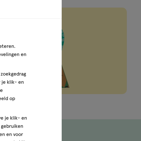
eteren.
evelingen en
n zoekgedrag
je klik- en
ze
eeld op
e je klik- en
e gebruiken
en en voor