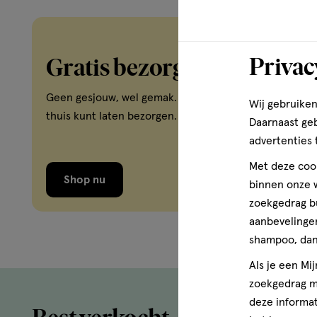
Privac
Gratis bezorging vanaf 35 
Geen gesjouw, wel gemak. Bekijk welke producten je g
Wij gebruiken
thuis kunt laten bezorgen. Wel zo makkelijk!
Daarnaast ge
advertenties 
Met deze cook
Shop nu
binnen onze w
zoekgedrag b
aanbevelingen
shampoo, dan 
Als je een Mi
zoekgedrag me
deze informat