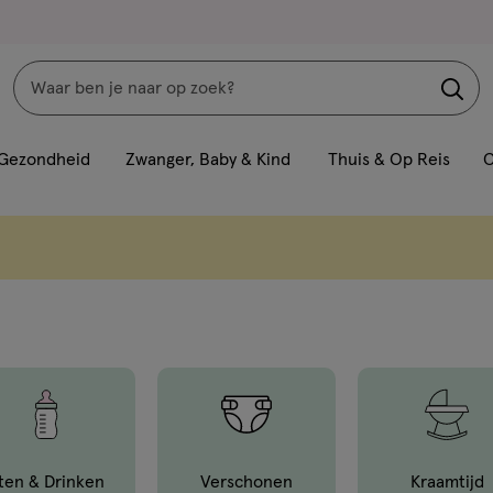
Zoeken
Interactie
met
Gezondheid
Zwanger, Baby & Kind
Thuis & Op Reis
C
dit
veld
opent
een
volledig
venster
met
geavanceerde
zoekopties
ten & Drinken
Verschonen
Kraamtijd