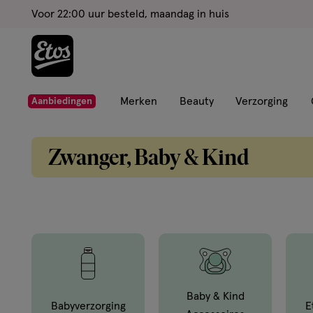
ga
Voor 22:00 uur besteld, maandag in huis
naar
de
hoofd
content
ga
Merken
Beauty
Verzorging
Aanbiedingen
naar
de
Zwanger, Baby & Kind
zoekbalk
ga
naar
de
footer
Baby & Kind
Babyverzorging
E