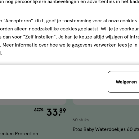
an nóg persoonlijkere aanbevelingen en advertenties in het kade
 “Accepteren” klikt, geef je toestemming voor al onze cookies. 
50%
gen
toevoegen
rden alleen noodzakelijke cookies geplaatst. Wil je je voorkeur
korting
aan
s dan voor “Zelf instellen”. Je kan je keuze altijd wijzigen of int
ijst
verlanglijst
. Meer informatie over hoe we je gegevens verwerken lees je in
d
.
Weigeren
van € 67.79 voor € 33.89
33
.
89
67
.
79
60 stuks
Etos Baby Waterdoekjes 60 st
emium Protection