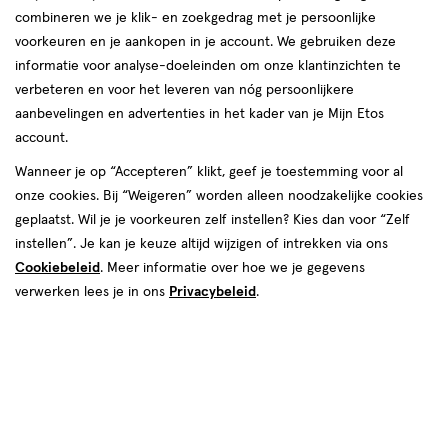
combineren we je klik- en zoekgedrag met je persoonlijke
producten
Bijna uitverkocht
voorkeuren en je aankopen in je account. We gebruiken deze
1+1
1+1
toevoegen
toevoegen
informatie voor analyse-doeleinden om onze klantinzichten te
gratis
gratis
aan
aan
verbeteren en voor het leveren van nóg persoonlijkere
verlanglijst
verlanglijst
aanbevelingen en advertenties in het kader van je Mijn Etos
account.
Wanneer je op “Accepteren” klikt, geef je toestemming voor al
onze cookies. Bij “Weigeren” worden alleen noodzakelijke cookies
geplaatst. Wil je je voorkeuren zelf instellen? Kies dan voor “Zelf
instellen”. Je kan je keuze altijd wijzigen of intrekken via ons
€ 13.99
13
.
€ 13.99
13
.
99
99
Cookiebeleid
. Meer informatie over hoe we je gegevens
75
spray
75
spray
spray
spray
ML
ML
verwerken lees je in ons
Privacybeleid
.
L'Oréal Paris Magic Retouch
L'Oréal Paris Magic Retouch
Camouflerende Uitgroeispray 3
Camouflerende Uitgroeispray1
Middenbruin 75 ML
Zwart 75 ML
+4
+4
Toevoegen
Toevoegen
2
1
verhoog aantal met één
,
Bijna uitverkocht!
verhoog aanta
Er zi