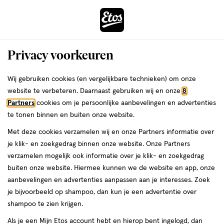
ga
Voor 22:00 uur besteld, maandag in huis
naar
de
Menu
hoofd
Zoeken
Privacy voorkeuren
content
›
›
ga
Interactie
naar
Wij gebruiken cookies (en vergelijkbare technieken) om onze
Je
Verzorging
Haarverzorging
Haarverf
met
de
website te verbeteren. Daarnaast gebruiken wij en onze
8
bent
Haarverf
dit
zoekbalk
Partners
cookies om je persoonlijke aanbevelingen en advertenties
ers
Weleda
hier:
veld
ga
te tonen binnen en buiten onze website.
opent
naar
Permanente haarverf
Semi-permanent haarverf
Uitgroei haark
Met deze cookies verzamelen wij en onze Partners informatie over
een
de
je klik- en zoekgedrag binnen onze website. Onze Partners
volledig
footer
verzamelen mogelijk ook informatie over je klik- en zoekgedrag
venster
buiten onze website. Hiermee kunnen we de website en app, onze
met
aanbevelingen en advertenties aanpassen aan je interesses. Zoek
geavanceerde
je bijvoorbeeld op shampoo, dan kun je een advertentie over
zoekopties
Filteren
(246)
Sorteer
shampoo te zien krijgen.
Als je een Mijn Etos account hebt en hierop bent ingelogd, dan