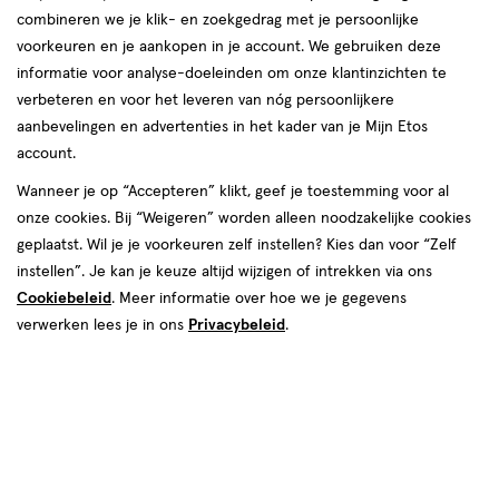
producten
combineren we je klik- en zoekgedrag met je persoonlijke
Mijn
Etos
Mijn
Etos
toevoegen
toevoegen
voorkeuren en je aankopen in je account. We gebruiken deze
10%
10%
aan
aan
korting
korting
informatie voor analyse-doeleinden om onze klantinzichten te
verlanglijst
verlanglijst
verbeteren en voor het leveren van nóg persoonlijkere
aanbevelingen en advertenties in het kader van je Mijn Etos
account.
Wanneer je op “Accepteren” klikt, geef je toestemming voor al
onze cookies. Bij “Weigeren” worden alleen noodzakelijke cookies
van € 5.99 voor € 5.39
5
.
van € 5.99 v
5
.
5
.
99
39
5
.
99
39
geplaatst. Wil je je voorkeuren zelf instellen? Kies dan voor “Zelf
1 stuk
1 stuk
instellen”. Je kan je keuze altijd wijzigen of intrekken via ons
Etos Boobtape Nude
Etos Boobtape Zwart
Cookiebeleid
. Meer informatie over hoe we je gegevens
verwerken lees je in ons
Privacybeleid
.
Toevoegen
Toevoegen
1
1
verhoog aantal met één
,
Bijna uitverkocht!
verhoog aanta
Er zi
Mijn
Etos
toevoegen
toevoegen
10%
aan
aan