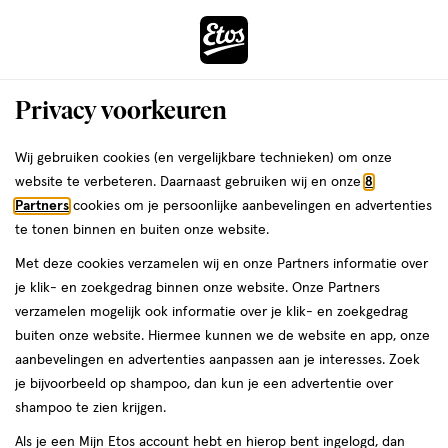
ga
Voor 22:00 uur besteld,
morgen in huis
naar
de
Menu
hoofd
Zoeken
Privacy voorkeuren
content
›
›
ga
Interactie
naar
Wij gebruiken cookies (en vergelijkbare technieken) om onze
Je
Thuis & Op Reis
Kleding
Boob tape
met
de
website te verbeteren. Daarnaast gebruiken wij en onze
8
bent
Boob tape
dit
zoekbalk
Partners
cookies om je persoonlijke aanbevelingen en advertenties
ers
Weleda
hier:
veld
ga
te tonen binnen en buiten onze website.
opent
naar
Met deze cookies verzamelen wij en onze Partners informatie over
een
de
je klik- en zoekgedrag binnen onze website. Onze Partners
volledig
footer
verzamelen mogelijk ook informatie over je klik- en zoekgedrag
venster
buiten onze website. Hiermee kunnen we de website en app, onze
met
aanbevelingen en advertenties aanpassen aan je interesses. Zoek
Filteren
(4)
Sorteer
geavanceerde
je bijvoorbeeld op shampoo, dan kun je een advertentie over
zoekopties
shampoo te zien krijgen.
Als je een Mijn Etos account hebt en hierop bent ingelogd, dan