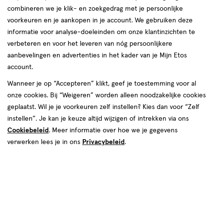
producten
combineren we je klik- en zoekgedrag met je persoonlijke
Bijna uitverkocht
voorkeuren en je aankopen in je account. We gebruiken deze
1+1
toevoegen
toevoegen
informatie voor analyse-doeleinden om onze klantinzichten te
gratis
aan
aan
verbeteren en voor het leveren van nóg persoonlijkere
verlanglijst
verlanglijst
aanbevelingen en advertenties in het kader van je Mijn Etos
account.
Wanneer je op “Accepteren” klikt, geef je toestemming voor al
onze cookies. Bij “Weigeren” worden alleen noodzakelijke cookies
geplaatst. Wil je je voorkeuren zelf instellen? Kies dan voor “Zelf
€ 22.49
22
.
€ 27.95
27
.
49
95
instellen”. Je kan je keuze altijd wijzigen of intrekken via ons
63
capsule
30 stuks
capsule
Cookiebeleid
. Meer informatie over hoe we je gegevens
stuks
Pharma Nord Bio Quinon Q10
verwerken lees je in ons
Privacybeleid
.
Lucovitaal Visolie & Q10 Rode
Gold 100 MG Capsules 30 stuks
Gist Rijst Capsules 63 stuks
Toevoegen
Toevoegen
2
1
verhoog aantal met één
,
Bijna uitverkocht!
verhoog aanta
Er zi
Bijna uitverkocht
Mijn
Etos
toevoegen
toevoegen