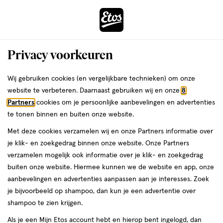
ga
Voor 22:00 uur besteld, maandag in huis
naar
de
Menu
hoofd
Zoeken
Privacy voorkeuren
content
›
›
ga
Interactie
naar
Wij gebruiken cookies (en vergelijkbare technieken) om onze
Je
Gezondheid
Vitamines & supplementen
Voedingssupplementen
met
de
website te verbeteren. Daarnaast gebruiken wij en onze
8
Q10 supplementen
bent
dit
zoekbalk
Partners
cookies om je persoonlijke aanbevelingen en advertenties
ers
Weleda
hier:
Q10 supplementen
veld
ga
te tonen binnen en buiten onze website.
opent
naar
Met deze cookies verzamelen wij en onze Partners informatie over
een
de
je klik- en zoekgedrag binnen onze website. Onze Partners
volledig
footer
verzamelen mogelijk ook informatie over je klik- en zoekgedrag
venster
buiten onze website. Hiermee kunnen we de website en app, onze
met
aanbevelingen en advertenties aanpassen aan je interesses. Zoek
geavanceerde
je bijvoorbeeld op shampoo, dan kun je een advertentie over
Filteren
(4)
Sorteer
zoekopties
shampoo te zien krijgen.
Als je een Mijn Etos account hebt en hierop bent ingelogd, dan