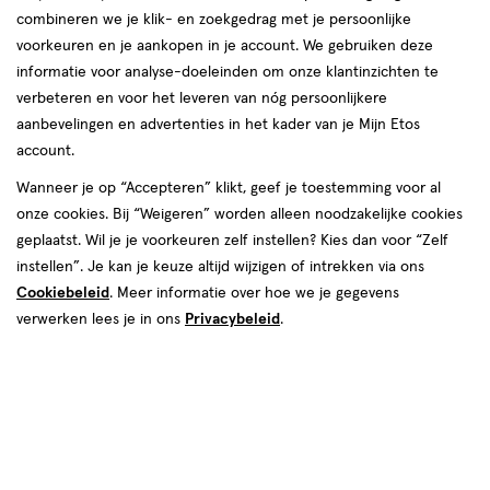
combineren we je klik- en zoekgedrag met je persoonlijke
voorkeuren en je aankopen in je account. We gebruiken deze
informatie voor analyse-doeleinden om onze klantinzichten te
verbeteren en voor het leveren van nóg persoonlijkere
aanbevelingen en advertenties in het kader van je Mijn Etos
account.
Wanneer je op “Accepteren” klikt, geef je toestemming voor al
€ 5.99
5
.
99
onze cookies. Bij “Weigeren” worden alleen noodzakelijke cookies
geplaatst. Wil je je voorkeuren zelf instellen? Kies dan voor “Zelf
Online bijna uitverkocht
instellen”. Je kan je keuze altijd wijzigen of intrekken via ons
Cookiebeleid
. Meer informatie over hoe we je gegevens
Vóór 22:00 uur besteld, morgen in huis
verwerken lees je in ons
Privacybeleid
.
1
In mijn winkelmandje
verhoog
aantal
met
één
,