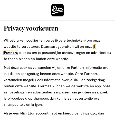
ga
Voor 22:00 uur besteld,
morgen in huis
naar
de
Menu
hoofd
Zoeken
Privacy voorkeuren
content
›
›
ga
Interactie
naar
Wij gebruiken cookies (en vergelijkbare technieken) om onze
Je
Pijnstillers
Alles van Aspirine
met
de
website te verbeteren. Daarnaast gebruiken wij en onze
8
bent
Aspirine C 400 MG Bij Griep En
dit
zoekbalk
Partners
cookies om je persoonlijke aanbevelingen en advertenties
ers
Weleda
hier:
veld
ga
Verkoudheid Bruistabletten 10 stuks
te tonen binnen en buiten onze website.
opent
naar
Met deze cookies verzamelen wij en onze Partners informatie over
een
de
geneesmiddel,
geneesmiddel
10 stuks
bruistablet
je klik- en zoekgedrag binnen onze website. Onze Partners
volledig
10
footer
verzamelen mogelijk ook informatie over je klik- en zoekgedrag
venster
stuks,
buiten onze website. Hiermee kunnen we de website en app, onze
bruistablet
toevoegen
met
aanbevelingen en advertenties aanpassen aan je interesses. Zoek
aan
geavanceerde
je bijvoorbeeld op shampoo, dan kun je een advertentie over
verlanglijst
zoekopties
shampoo te zien krijgen.
Als je een Mijn Etos account hebt en hierop bent ingelogd, dan