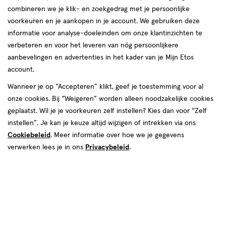
combineren we je klik- en zoekgedrag met je persoonlijke
reviews
voorkeuren en je aankopen in je account. We gebruiken deze
informatie voor analyse-doeleinden om onze klantinzichten te
verbeteren en voor het leveren van nóg persoonlijkere
aanbevelingen en advertenties in het kader van je Mijn Etos
€ 11.29
11
.
29
account.
Spaar 4 Air Miles
Wanneer je op “Accepteren” klikt, geef je toestemming voor al
onze cookies. Bij “Weigeren” worden alleen noodzakelijke cookies
Online op voorraad
geplaatst. Wil je je voorkeuren zelf instellen? Kies dan voor “Zelf
Voor 22:00 besteld, maandag in huis
instellen”. Je kan je keuze altijd wijzigen of intrekken via ons
Cookiebeleid
. Meer informatie over hoe we je gegevens
verwerken lees je in ons
Privacybeleid
.
1
In mijn winkelmandje
verhoog
aantal
met
één
,
Bijna
Gratis
bezorging vanaf €35