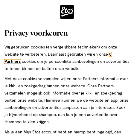
ga
Voor 22:00 uur besteld, maandag in huis
naar
de
Menu
hoofd
Zoeken
Privacy voorkeuren
content
›
›
ga
Interactie
naar
Wij gebruiken cookies (en vergelijkbare technieken) om onze
Je
Lenzenvloeistof
Alles van Bausch + Lomb
met
de
website te verbeteren. Daarnaast gebruiken wij en onze
8
bent
Bausch + Lomb Cleaner
dit
zoekbalk
Partners
cookies om je persoonlijke aanbevelingen en advertenties
ers
Weleda
hier:
veld
ga
Lenzenvloeistof 30 ML
te tonen binnen en buiten onze website.
opent
naar
Met deze cookies verzamelen wij en onze Partners informatie over
een
de
medisch
3.5
medisch hulpmiddel
30 ML
3.5/5
(2)
je klik- en zoekgedrag binnen onze website. Onze Partners
volledig
hulpmiddel,
footer
van
verzamelen mogelijk ook informatie over je klik- en zoekgedrag
venster
30
5
buiten onze website. Hiermee kunnen we de website en app, onze
ML,
met
toevoegen
sterren
aanbevelingen en advertenties aanpassen aan je interesses. Zoek
geavanceerde
aan
op
je bijvoorbeeld op shampoo, dan kun je een advertentie over
zoekopties
verlanglijst
basis
shampoo te zien krijgen.
van
Als je een Mijn Etos account hebt en hierop bent ingelogd, dan
2