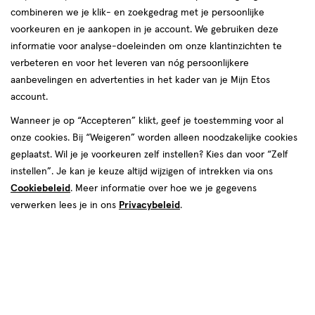
combineren we je klik- en zoekgedrag met je persoonlijke
voorkeuren en je aankopen in je account. We gebruiken deze
informatie voor analyse-doeleinden om onze klantinzichten te
verbeteren en voor het leveren van nóg persoonlijkere
aanbevelingen en advertenties in het kader van je Mijn Etos
account.
Wanneer je op “Accepteren” klikt, geef je toestemming voor al
€ 5.99
5
.
99
onze cookies. Bij “Weigeren” worden alleen noodzakelijke cookies
geplaatst. Wil je je voorkeuren zelf instellen? Kies dan voor “Zelf
Spaar 2 Air Miles
instellen”. Je kan je keuze altijd wijzigen of intrekken via ons
Cookiebeleid
. Meer informatie over hoe we je gegevens
Online op voorraad
verwerken lees je in ons
Privacybeleid
.
Vóór 22:00 uur besteld, morgen in huis
Beperkt beschikbaar in winkels
<p>Dit
product
is
1
In mijn winkelmandje
verhoog
niet