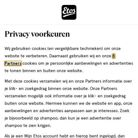
ga
Voor 22:00 uur besteld,
morgen in huis
naar
de
Menu
hoofd
Zoeken
Privacy voorkeuren
content
›
›
ga
Interactie
naar
Wij gebruiken cookies (en vergelijkbare technieken) om onze
Je
Fopspenen
Alles van Difrax
met
de
website te verbeteren. Daarnaast gebruiken wij en onze
8
bent
Difrax Fopspeen Natural 6M+ Se Lilac
dit
zoekbalk
Partners
cookies om je persoonlijke aanbevelingen en advertenties
ers
Weleda
hier:
veld
ga
Amethyst
te tonen binnen en buiten onze website.
opent
naar
Met deze cookies verzamelen wij en onze Partners informatie over
een
de
6+
6+ maanden
1 stuk
je klik- en zoekgedrag binnen onze website. Onze Partners
volledig
maanden,
footer
verzamelen mogelijk ook informatie over je klik- en zoekgedrag
venster
1
buiten onze website. Hiermee kunnen we de website en app, onze
stuk,
toevoegen
met
aanbevelingen en advertenties aanpassen aan je interesses. Zoek
aan
geavanceerde
je bijvoorbeeld op shampoo, dan kun je een advertentie over
verlanglijst
zoekopties
shampoo te zien krijgen.
Als je een Mijn Etos account hebt en hierop bent ingelogd, dan