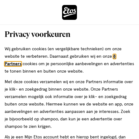
ga
Voor 22:00 uur besteld,
morgen in huis
naar
de
Menu
hoofd
Zoeken
Privacy voorkeuren
content
›
›
ga
Interactie
naar
Wij gebruiken cookies (en vergelijkbare technieken) om onze
Je
Fopspenen
Alles van Difrax
met
de
website te verbeteren. Daarnaast gebruiken wij en onze
8
bent
Difrax LOVI Dynamic Fopspeen 6-18M
dit
zoekbalk
Partners
cookies om je persoonlijke aanbevelingen en advertenties
ers
Weleda
hier:
veld
ga
Night & Day Uni 2 stuks
te tonen binnen en buiten onze website.
opent
naar
Met deze cookies verzamelen wij en onze Partners informatie over
een
de
6
6 - 18 maanden
1 stuk
je klik- en zoekgedrag binnen onze website. Onze Partners
volledig
-
footer
verzamelen mogelijk ook informatie over je klik- en zoekgedrag
venster
18
buiten onze website. Hiermee kunnen we de website en app, onze
maanden,
toevoegen
met
aanbevelingen en advertenties aanpassen aan je interesses. Zoek
1
aan
geavanceerde
je bijvoorbeeld op shampoo, dan kun je een advertentie over
stuk,
verlanglijst
zoekopties
shampoo te zien krijgen.
Als je een Mijn Etos account hebt en hierop bent ingelogd, dan