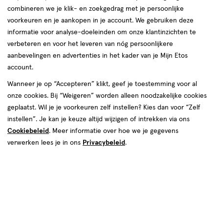
combineren we je klik- en zoekgedrag met je persoonlijke
voorkeuren en je aankopen in je account. We gebruiken deze
informatie voor analyse-doeleinden om onze klantinzichten te
verbeteren en voor het leveren van nóg persoonlijkere
aanbevelingen en advertenties in het kader van je Mijn Etos
account.
Wanneer je op “Accepteren” klikt, geef je toestemming voor al
€ 9.99
9
.
99
onze cookies. Bij “Weigeren” worden alleen noodzakelijke cookies
geplaatst. Wil je je voorkeuren zelf instellen? Kies dan voor “Zelf
Spaar 3 Air Miles
instellen”. Je kan je keuze altijd wijzigen of intrekken via ons
Cookiebeleid
. Meer informatie over hoe we je gegevens
Online op voorraad
verwerken lees je in ons
Privacybeleid
.
Vóór 22:00 uur besteld, morgen in huis
Beperkt beschikbaar in winkels
<p>Dit
product
is
1
In mijn winkelmandje
verhoog
niet