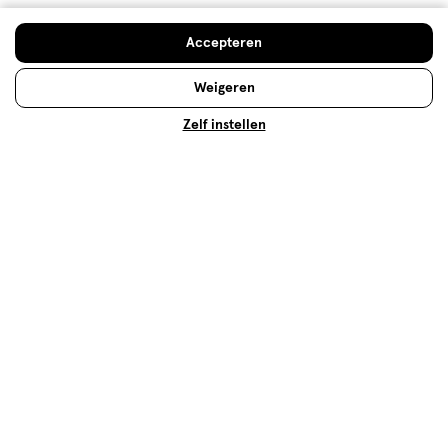
rust kom je door een heerlijke massage voor jezelf te
regelen. Lees hier alles voor jouw
Doe de huidcheck
Accepteren
lichaamsverzorging!
Lees meer
Weigeren
Zelf instellen
Ureum: wat is het en wat doet het
voor je huid?
Waarom zit 'ureum' vaak in
huidverzorgingsproducten? Waar is het precies goed
voor en zijn er ook bijwerkingen over bekend? Lees