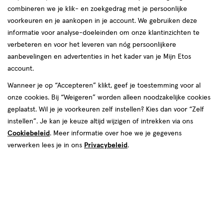
combineren we je klik- en zoekgedrag met je persoonlijke
reviews
voorkeuren en je aankopen in je account. We gebruiken deze
informatie voor analyse-doeleinden om onze klantinzichten te
verbeteren en voor het leveren van nóg persoonlijkere
aanbevelingen en advertenties in het kader van je Mijn Etos
account.
Wanneer je op “Accepteren” klikt, geef je toestemming voor al
€ 3.99
3
.
onze cookies. Bij “Weigeren” worden alleen noodzakelijke cookies
99
2+2 gratis
Product
geplaatst. Wil je je voorkeuren zelf instellen? Kies dan voor “Zelf
badge
Je bespaart €7,98 bij 4 stuks
instellen”. Je kan je keuze altijd wijzigen of intrekken via ons
tooltip
Cookiebeleid
. Meer informatie over hoe we je gegevens
Spaar 1 Air Mile
verwerken lees je in ons
Privacybeleid
.
Online op voorraad
Vóór 22:00 uur besteld, morgen in huis
4
In mijn winkelmandje
verhoog
aantal