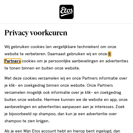
ga
Voor 22:00 uur besteld,
morgen in huis
naar
de
Menu
hoofd
Zoeken
Privacy voorkeuren
content
›
›
ga
Interactie
naar
Wij gebruiken cookies (en vergelijkbare technieken) om onze
Je
Bodycrème
Alles van Dove
met
de
website te verbeteren. Daarnaast gebruiken wij en onze
8
bent
Dove Body Love Rich Nourishment
dit
zoekbalk
Partners
cookies om je persoonlijke aanbevelingen en advertenties
ers
Weleda
hier:
veld
ga
Bodycrème 150 ML
te tonen binnen en buiten onze website.
opent
naar
Met deze cookies verzamelen wij en onze Partners informatie over
een
de
150
5
150 ML
crème
5/5
(2)
je klik- en zoekgedrag binnen onze website. Onze Partners
volledig
ML,
footer
van
verzamelen mogelijk ook informatie over je klik- en zoekgedrag
venster
crème
5
2+2
buiten onze website. Hiermee kunnen we de website en app, onze
met
toevoegen
sterren
gratis
aanbevelingen en advertenties aanpassen aan je interesses. Zoek
geavanceerde
aan
op
je bijvoorbeeld op shampoo, dan kun je een advertentie over
zoekopties
verlanglijst
basis
shampoo te zien krijgen.
van
Als je een Mijn Etos account hebt en hierop bent ingelogd, dan
2