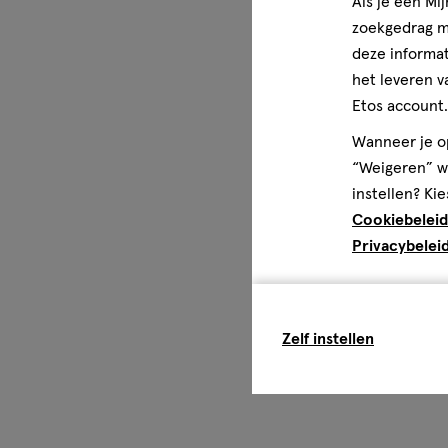
Als je een Mi
zoekgedrag me
deze informat
het leveren v
Etos account.
Wanneer je op
“Weigeren” wo
instellen? Kie
Cookiebeleid
Privacybelei
Zelf instellen