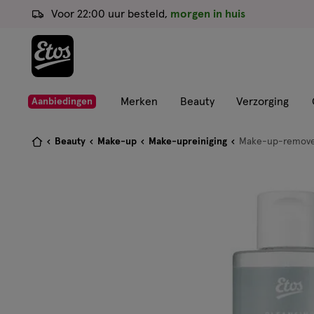
ga
Voor 22:00 uur besteld,
morgen in huis
naar
de
hoofd
content
ga
Merken
Beauty
Verzorging
Aanbiedingen
naar
de
Je
Beauty
Make-up
Make-upreiniging
Make-up-remov
zoekbalk
bent
ga
hier:
naar
de
footer