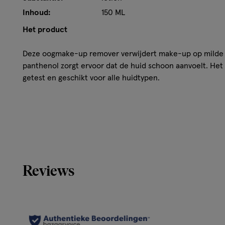
Inhoud:
150 ML
Het product
Deze oogmake-up remover verwijdert make-up op milde 
panthenol zorgt ervoor dat de huid schoon aanvoelt. Het
getest en geschikt voor alle huidtypen.
• Bevat Panthenol
• Bevat 98,5% ingrediënten van natuurlijke oorsprong*
• Dermatologisch getest
Reviews
• Vrij van microplastic
• 100% gerecycled plastic fles**
• Vegan