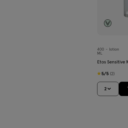
400
lotion
lotion
ML
Etos Sensitive 
5
5/5
(2)
van
5
2
sterren
op
basis
van
2