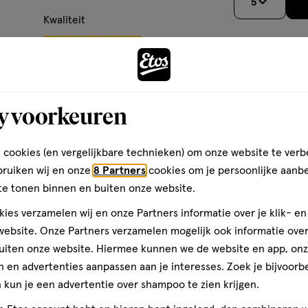
5
nschijfje op gesloten
5
en.
sterren
Kwaliteit
op
Kwaliteit, 5.0 van 5
5.0
outine. Gebruik altijd een dag-
basis
n
Prijs
dtype extra verzorgende
van
Andere
Prijs, 5.0 van 5
5.0
10
den
Gebruiksgemak
y voorkeuren
reviews
Gebruiksgemak, 5.0 van 5
5.0
toevoegen
l, Ethylhexylglycerin, Citric
 cookies (en vergelijkbare technieken) om onze website te verb
aan
bruiken wij en onze
8 Partners
cookies om je persoonlijke aanb
verlanglijst
te tonen binnen en buiten onze website.
ns de ISO 16128 - natural and
ies verzamelen wij en onze Partners informatie over je klik- e
ebsite. Onze Partners verzamelen mogelijk ook informatie over 
uiten onze website. Hiermee kunnen we de website en app, on
 en advertenties aanpassen aan je interesses. Zoek je bijvoorb
kun je een advertentie over shampoo te zien krijgen.