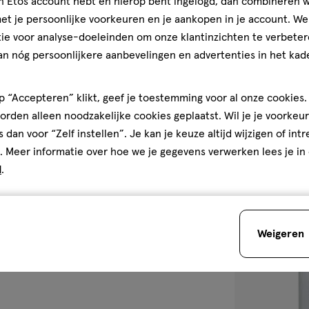
jn Etos account hebt en hierop bent ingelogd, dan combineren w
t je persoonlijke voorkeuren en je aankopen in je account. W
ie voor analyse-doeleinden om onze klantinzichten te verbeter
100 stuks
an nóg persoonlijkere aanbevelingen en advertenties in het kade
Etos Eye Make
Pads 100 stuks
 “Accepteren” klikt, geef je toestemming voor al onze cookies. 
4
4/5
(3)
rden alleen noodzakelijke cookies geplaatst. Wil je je voorkeur
van
s dan voor “Zelf instellen”. Je kan je keuze altijd wijzigen of int
5
2
. Meer informatie over hoe we je gegevens verwerken lees je in
sterren
d
.
op
Bijna 
basis
van
toevoegen
Weigeren
3
aan
reviews
verlanglijst