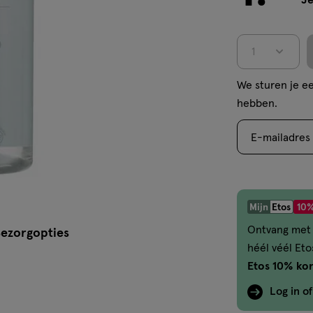
Je
1
We sturen je ee
hebben.
E-mailadres
Mijn
Etos
10%
Ontvang met 
ezorgopties
héél véél Et
Etos 10% kor
Log in o