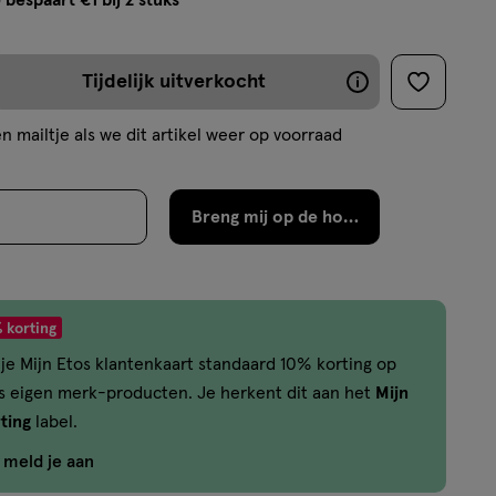
 bespaart €1 bij 2 stuks
op
tooltip
basis
van
Tijdelijk uitverkocht
De
toevoege
8
aan
meeste
reviews
n mailtje als we dit artikel weer op voorraad
verlanglijs
producten
zijn
Breng mij op de hoogte
binnen
2
werkdagen
weer
 korting
op
je Mijn Etos klantenkaart standaard 10% korting op
voorraad
os eigen merk-producten. Je herkent dit aan het
Mijn
ting
label.
f meld je aan