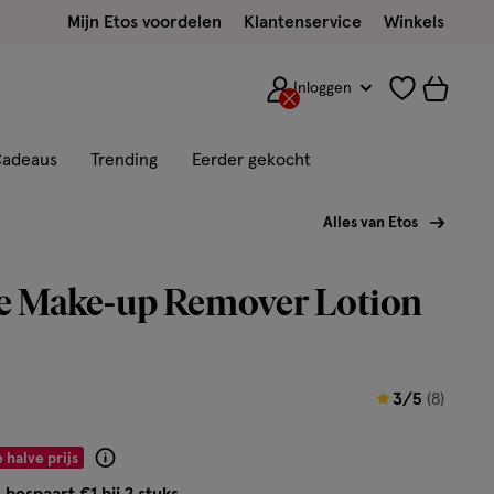
Mijn Etos voordelen
Klantenservice
Winkels
Inloggen
adeaus
Trending
Eerder gekocht
Alles van Etos
ye Make-up Remover Lotion
3
3/5
(8)
van
5
 halve prijs
Product
sterren
badge