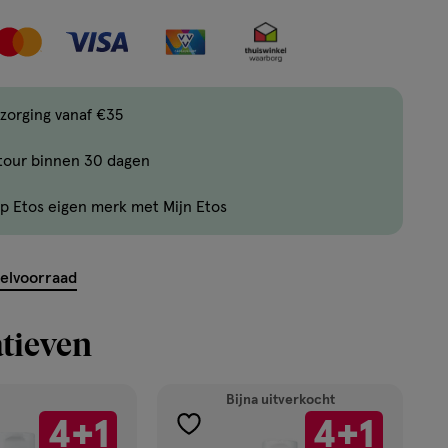
zorging vanaf €35
tour binnen 30 dagen
p Etos eigen merk met Mijn Etos
kelvoorraad
tieven
Bijna uitverkocht
4+1
4+1
toevoegen