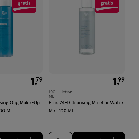
gratis
gratis
aan
verlanglijst
€ 1.79
1
.
€ 1.99
1
.
79
99
100
lotion
lotion
ML
nsing Oog Make-Up
Etos 24H Cleansing Micellar Water
100 ML
Mini 100 ML