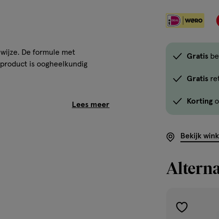
wijze. De formule met
Gratis
be
 product is oogheelkundig
Gratis
re
Korting
o
Bekijk win
Alterna
toevoegen