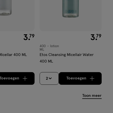
€ 3.79
3
.
€ 3.79
3
.
79
79
400
lotion
lotion
ML
Micellar 400 ML
Etos Cleansing Micellair Water
400 ML
Toevoegen
Toevoegen
2
verhoog aantal met één
,
Bijna uitverkocht!
verhoog aantal m
Er zijn nog
Toon meer