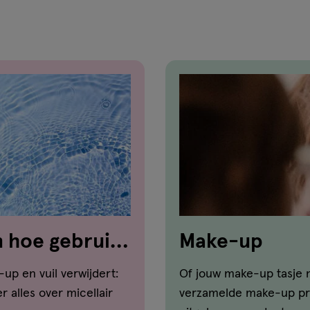
reviews
en hoe gebruik
Make-up
up en vuil verwijdert:
Of jouw make-up tasje n
r alles over micellair
verzamelde make-up pro