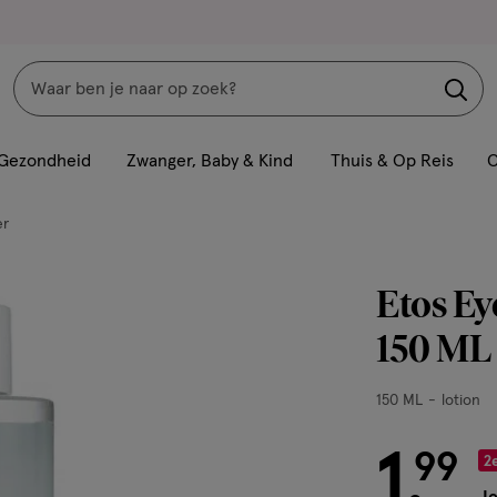
Zoeken
Interactie
met
Gezondheid
Zwanger, Baby & Kind
Thuis & Op Reis
C
dit
veld
er
opent
een
Etos E
volledig
venster
150 ML
met
geavanceerde
150
150 ML
lotion
zoekopties
ML,
lotion
1
€ 1.99
99
.
2e