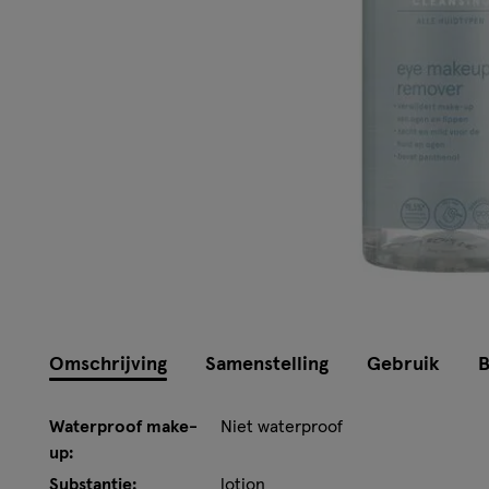
Omschrijving
Samenstelling
Gebruik
B
Waterproof make-
Niet waterproof
up:
Substantie:
lotion