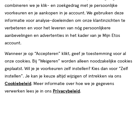
combineren we je klik- en zoekgedrag met je persoonlijke
voorkeuren en je aankopen in je account. We gebruiken deze
informatie voor analyse-doeleinden om onze klantinzichten te
verbeteren en voor het leveren van nóg persoonlijkere
aanbevelingen en advertenties in het kader van je Mijn Etos
account.
Wanneer je op “Accepteren” klikt, geef je toestemming voor al
€ 13.89
13
.
89
onze cookies. Bij “Weigeren” worden alleen noodzakelijke cookies
1+1 gratis
Product
geplaatst. Wil je je voorkeuren zelf instellen? Kies dan voor “Zelf
badge
Je bespaart €13,89 bij 2 stuks
instellen”. Je kan je keuze altijd wijzigen of intrekken via ons
tooltip
Cookiebeleid
. Meer informatie over hoe we je gegevens
Spaar 5 Air Miles
verwerken lees je in ons
Privacybeleid
.
Online bijna uitverkocht
Vóór 22:00 uur besteld, morgen in huis
2
In mijn winkelmandje
verhoog
aantal