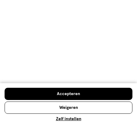
Trending
producten en merken
Gratis
bezorging vanaf €35
Gratis
retourneren
Meer voordeel
met Mijn Etos
Over Etos
Accepteren
Klantenservice
Weigeren
Zelf instellen
Advies & Inspiratie