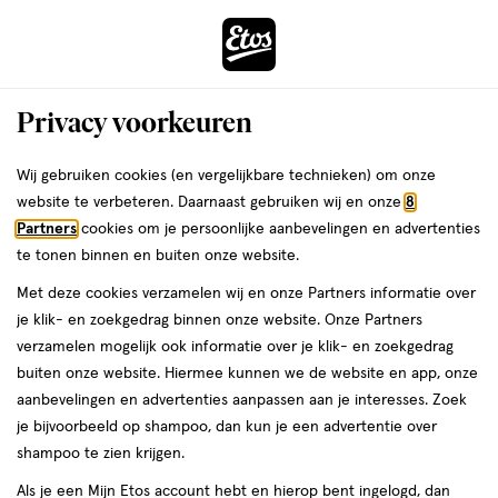
ga
Voor 22:00 uur besteld,
morgen in huis
naar
de
Menu
hoofd
Zoeken
Privacy voorkeuren
content
›
›
ga
Interactie
naar
Wij gebruiken cookies (en vergelijkbare technieken) om onze
Je
Haarmaskers
Alles van John Frieda
met
de
website te verbeteren. Daarnaast gebruiken wij en onze
8
bent
John Frieda Go Blonder Lightening
dit
zoekbalk
Partners
cookies om je persoonlijke aanbevelingen en advertenties
ers
Weleda
hier:
veld
ga
Mask 250 ML
te tonen binnen en buiten onze website.
opent
naar
Met deze cookies verzamelen wij en onze Partners informatie over
een
de
250
250 ML
je klik- en zoekgedrag binnen onze website. Onze Partners
volledig
ML,
footer
verzamelen mogelijk ook informatie over je klik- en zoekgedrag
venster
1+1
buiten onze website. Hiermee kunnen we de website en app, onze
toevoegen
met
gratis
aanbevelingen en advertenties aanpassen aan je interesses. Zoek
aan
geavanceerde
je bijvoorbeeld op shampoo, dan kun je een advertentie over
verlanglijst
zoekopties
shampoo te zien krijgen.
Als je een Mijn Etos account hebt en hierop bent ingelogd, dan