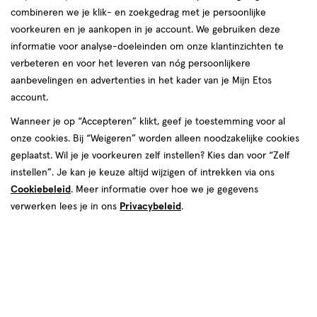
combineren we je klik- en zoekgedrag met je persoonlijke
reviews
voorkeuren en je aankopen in je account. We gebruiken deze
informatie voor analyse-doeleinden om onze klantinzichten te
verbeteren en voor het leveren van nóg persoonlijkere
aanbevelingen en advertenties in het kader van je Mijn Etos
account.
Wanneer je op “Accepteren” klikt, geef je toestemming voor al
€ 13.99
13
.
onze cookies. Bij “Weigeren” worden alleen noodzakelijke cookies
99
geplaatst. Wil je je voorkeuren zelf instellen? Kies dan voor “Zelf
instellen”. Je kan je keuze altijd wijzigen of intrekken via ons
Spaar 5 Air Miles
Cookiebeleid
. Meer informatie over hoe we je gegevens
Online op voorraad
verwerken lees je in ons
Privacybeleid
.
Vóór 22:00 uur besteld, morgen in huis
1
In mijn winkelmandje
verhoog
aantal
met