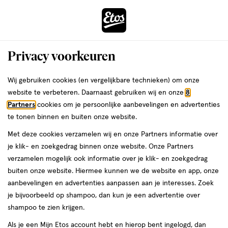
ga
Voor 22:00 uur besteld,
morgen in huis
naar
de
Menu
hoofd
Zoeken
Privacy voorkeuren
content
›
›
ga
Interactie
naar
Wij gebruiken cookies (en vergelijkbare technieken) om onze
Je
Baby haarverzorging
Alles van Kenko Baby
met
de
website te verbeteren. Daarnaast gebruiken wij en onze
8
bent
Kenkô Baby & Kids Easy Brush Natural
dit
zoekbalk
Partners
cookies om je persoonlijke aanbevelingen en advertenties
ers
Weleda
hier:
veld
ga
Hair Spray 150 ML
te tonen binnen en buiten onze website.
opent
naar
Met deze cookies verzamelen wij en onze Partners informatie over
een
de
150
5
150 ML
5/5
(1)
je klik- en zoekgedrag binnen onze website. Onze Partners
volledig
ML,
footer
van
verzamelen mogelijk ook informatie over je klik- en zoekgedrag
venster
5
buiten onze website. Hiermee kunnen we de website en app, onze
met
toevoegen
sterren
aanbevelingen en advertenties aanpassen aan je interesses. Zoek
geavanceerde
aan
op
je bijvoorbeeld op shampoo, dan kun je een advertentie over
zoekopties
verlanglijst
basis
shampoo te zien krijgen.
van
Als je een Mijn Etos account hebt en hierop bent ingelogd, dan
1