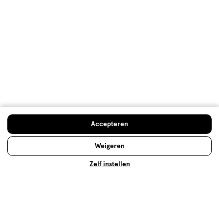
Babyverzorging
De verzorging van je kindje gaat 24/7 door. En er is
nogal wat om over na te denken. Gelukkig staan
jullie er niet alleen voor. Vind bij Etos alle adviezen
voor de verzorging van je kleintje!
Accepteren
Lees meer
Weigeren
Zelf instellen