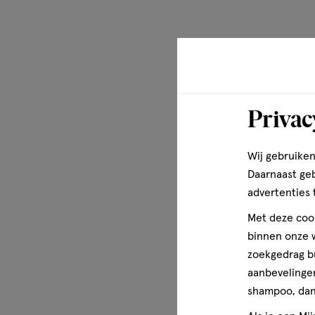
Privac
Wij gebruiken
Daarnaast ge
advertenties 
Met deze cook
binnen onze w
zoekgedrag b
aanbevelingen
shampoo, dan 