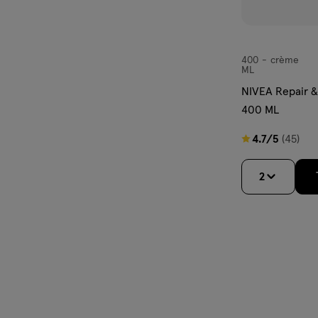
400
crème
crème
ML
NIVEA Repair 
400 ML
4.7
4.7/5
(45)
van
5
2
sterren
op
basis
van
45
reviews