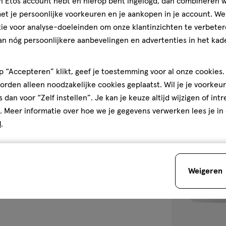
jn Etos account hebt en hierop bent ingelogd, dan combineren w
400 ML
t je persoonlijke voorkeuren en je aankopen in je account. W
ie voor analyse-doeleinden om onze klantinzichten te verbeter
4
4/5
(3)
an nóg persoonlijkere aanbevelingen en advertenties in het kade
van
5
1
sterren
 “Accepteren” klikt, geef je toestemming voor al onze cookies. 
op
rden alleen noodzakelijke cookies geplaatst. Wil je je voorkeur
basis
s dan voor “Zelf instellen”. Je kan je keuze altijd wijzigen of int
van
. Meer informatie over hoe we je gegevens verwerken lees je in
toevoegen
3
d
.
aan
reviews
verlanglijst
Weigeren