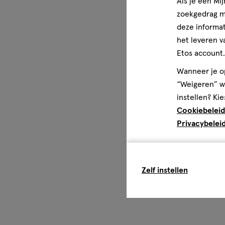
Als je een Mi
zoekgedrag me
deze informat
het leveren v
Etos account.
Wanneer je op
“Weigeren” wo
instellen? Kie
Cookiebeleid
Privacybelei
Zelf instellen