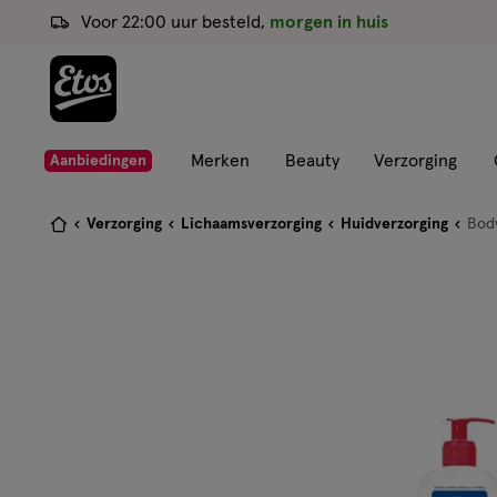
ga
Voor 22:00 uur besteld,
morgen in huis
naar
de
hoofd
content
ga
Merken
Beauty
Verzorging
Aanbiedingen
naar
de
Je
Verzorging
Lichaamsverzorging
Huidverzorging
Body
zoekbalk
bent
ga
hier:
naar
de
footer