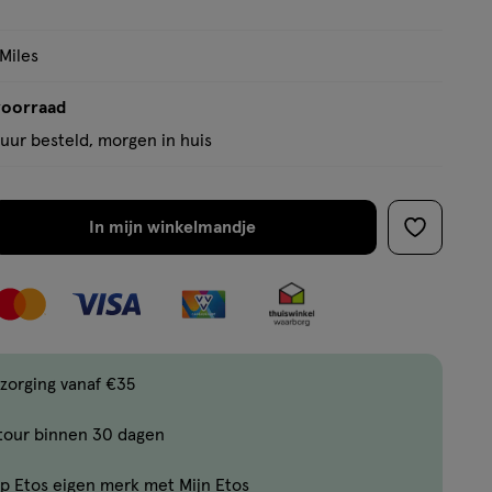
 Miles
voorraad
uur besteld, morgen in huis
In mijn winkelmandje
verhoog
toevoege
aantal
aan
met
verlanglijs
één
,
Bijna
zorging vanaf €35
uitverkocht!
tour binnen 30 dagen
Er
zijn
p Etos eigen merk met Mijn Etos