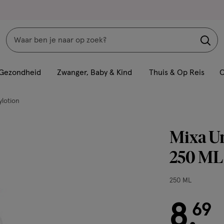
Zoeken
Interactie
met
Gezondheid
Zwanger, Baby & Kind
Thuis & Op Reis
C
dit
veld
lotion
opent
een
Mixa Ur
volledig
venster
250 ML
met
geavanceerde
250
250 ML
zoekopties
ML,
8
€ 8.69
69
.