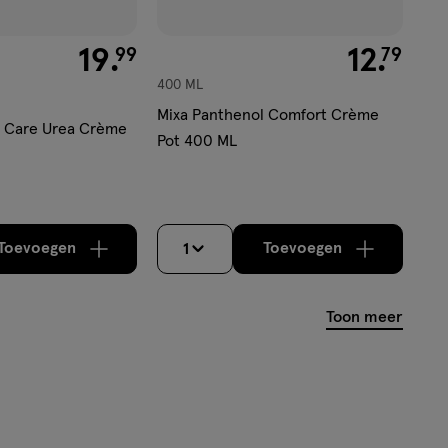
€ 19.99
19
.
€ 12.79
12
.
99
79
400 ML
Mixa Panthenol Comfort Crème
& Care Urea Crème
Pot 400 ML
Toevoegen
Toevoegen
1
verhoog aantal met één
,
Bijna uitverkocht!
verhoog aantal m
Er zijn nog
Toon meer