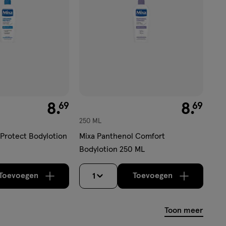
€ 8.69
8
.
€ 8.69
8
.
69
69
250 ML
Protect Bodylotion
Mixa Panthenol Comfort
Bodylotion 250 ML
Toevoegen
Toevoegen
1
verhoog aantal met één
,
Bijna uitverkocht!
verhoog aantal m
Er zijn nog
Toon meer