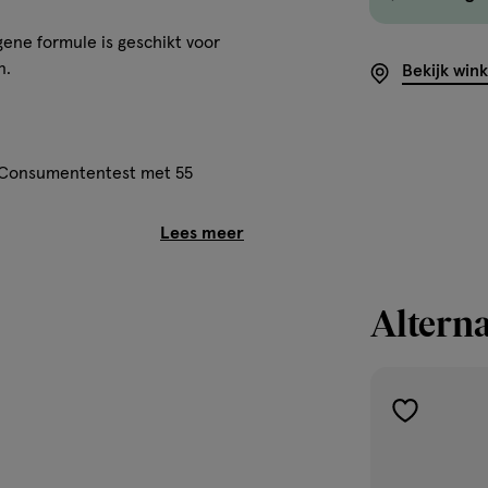
gene formule is geschikt voor
n.
Bekijk win
 Consumententest met 55
Alterna
toevoegen
aan
verlanglijst