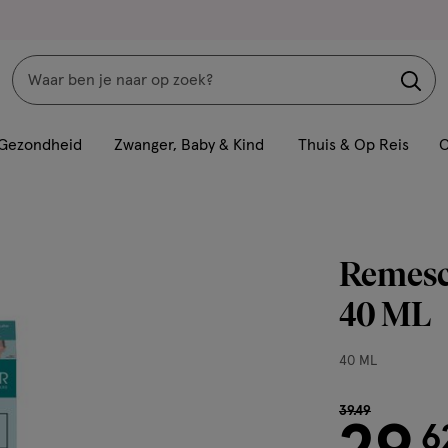
Zoeken
Interactie
met
Gezondheid
Zwanger, Baby & Kind
Thuis & Op Reis
C
dit
veld
opent
een
Remesca
volledig
venster
40 ML
met
geavanceerde
40
40 ML
zoekopties
ML,
van € 39.49 vo
39
.
49
6