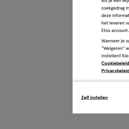
Als je een Mi
zoekgedrag me
deze informat
Gezondheidsinformatie
het leveren v
Lift en verstevigt gezicht en kaaklijn
Etos account.
Wanneer je op
“Weigeren” wo
instellen? Kie
Cookiebeleid
Privacybelei
Zelf instellen