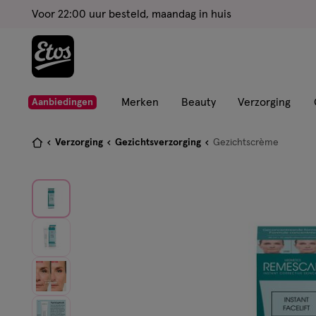
ga
Voor 22:00 uur besteld, maandag in huis
naar
de
hoofd
content
ga
Merken
Beauty
Verzorging
Aanbiedingen
naar
de
Je
Verzorging
Gezichtsverzorging
Gezichtscrème
zoekbalk
bent
ga
hier:
naar
de
footer