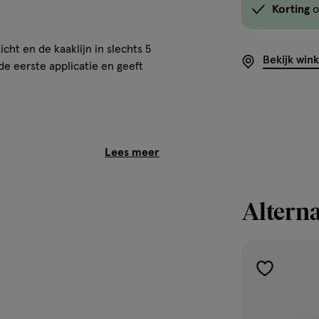
Korting
o
icht en de kaaklijn in slechts 5
Bekijk win
e eerste applicatie en geeft
Alterna
leerd om onmiddellijk het
toevoegen
st een onmiddellijke lifting van
aan
ermijn genieten van verbeterde
verlanglijst