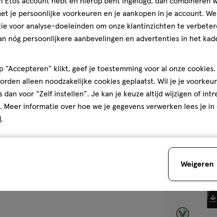
jn Etos account hebt en hierop bent ingelogd, dan combineren w
Remescar Insta
t je persoonlijke voorkeuren en je aankopen in je account. W
Corrector 8 ML
ie voor analyse-doeleinden om onze klantinzichten te verbeter
3.5
3.5/5
(6)
an nóg persoonlijkere aanbevelingen en advertenties in het kade
van
5
1
 “Accepteren” klikt, geef je toestemming voor al onze cookies. 
sterren
rden alleen noodzakelijke cookies geplaatst. Wil je je voorkeur
op
s dan voor “Zelf instellen”. Je kan je keuze altijd wijzigen of int
basis
. Meer informatie over hoe we je gegevens verwerken lees je in
van
toevoegen
d
.
6
aan
reviews
verlanglijst
Weigeren