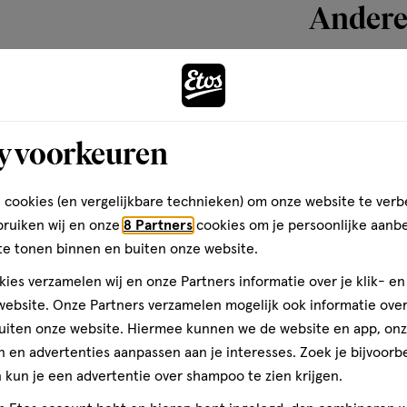
Andere
g.
Bijna 
lift Cream aan op de te
 product minimal 5 minuten
toevoegen
duct of geen hydraterende crème
aan
y voorkeuren
r. Nadat je Remescar Instant
verlanglijst
brengen, maar vermijd make-up
ant Facelift Cream kan
 cookies (en vergelijkbare technieken) om onze website te verb
bruiken wij en onze
8 Partners
cookies om je persoonlijke aanb
te tonen binnen en buiten onze website.
ies verzamelen wij en onze Partners informatie over je klik- e
ne Glycol, Propanediol,
ebsite. Onze Partners verzamelen mogelijk ook informatie over 
 Citrate, Caulerpa Lentillifera
uiten onze website. Hiermee kunnen we de website en app, on
gal Gum, Xanthan Gum, Propylene
 en advertenties aanpassen aan je interesses. Zoek je bijvoorb
xtract, 1,2-Hexanediol,
8
crème
kun je een advertentie over shampoo te zien krijgen.
crème
llaja Saponaria Bark Extract,
ML
e, Sodium Benzoate.