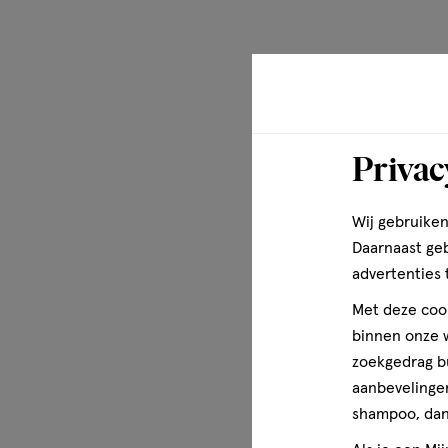
Om te verwijderen: reinig de zone met water en dep droo
In combinatie met make-up: Breng Remescar Instant Face
behandelen zones zoals hierboven aangegeven. Laat het
drogen. Als je een wit residu ziet, heb je of te veel pro
Privac
gebruikt. Verwijder het witte residu met een beetje wate
Facelift Cream hebt aangebracht kun je je make-up aan
op oliebasis omdat dit de effectiviteit van Remescar Inst
Wij gebruiken
verminderen.
Daarnaast ge
advertenties 
Ingrediënten
Met deze cook
Aqua, Lithium Magnesium, Sodium Silicate (nano), Pentyle
binnen onze w
Hydrolyzed Collagen, Caprylic/Capric Triglyceride, Sodium
zoekgedrag b
Extract, Meadowfoam Estolide, Citric Acid, Acacia Sene
aanbevelingen
Glycol, Isopentyldiol, Butyl Glycol, Himanthalia Elongata E
shampoo, dan 
Caprylhydroxamic Acid, Kigelia Africana Fruit Extract, Qui
Aniba Rosaeodora (Rosewood) Extract, Potassium Sorbat