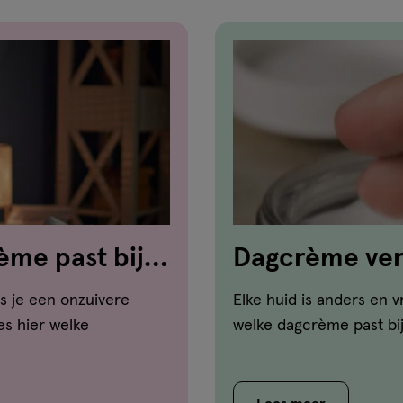
me past bij
Dagcrème verg
bij jouw huid?
s je een onzuivere
Elke huid is anders en 
es hier welke
welke dagcrème past bij