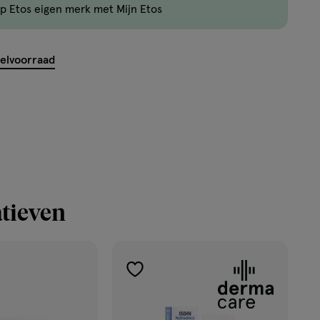
p Etos eigen merk met Mijn Etos
nog
maar
5
kelvoorraad
producten
op
voorraad.
tieven
toevoegen
aan
verlanglijst