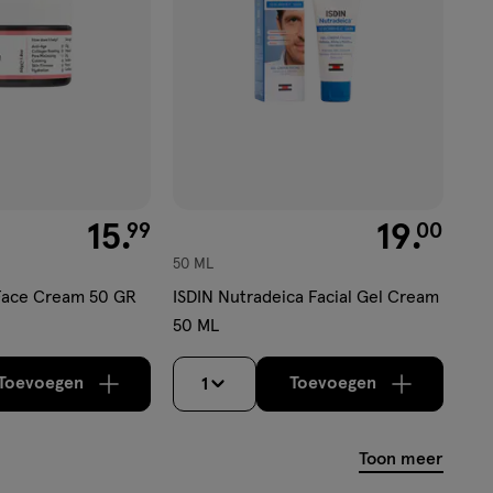
€ 15.99
15
.
€ 19.00
19
.
99
00
50 ML
Face Cream 50 GR
ISDIN Nutradeica Facial Gel Cream
50 ML
Toevoegen
Toevoegen
1
verhoog aantal met één
,
Bijna uitverkocht!
verhoog aantal m
Er zijn nog
Toon meer