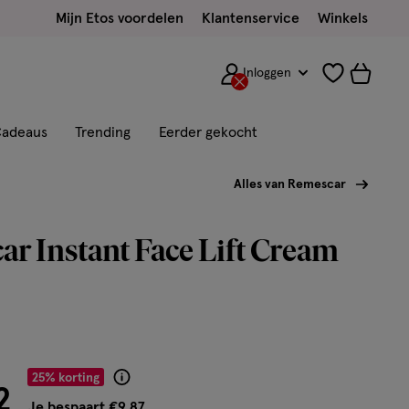
Mijn Etos voordelen
Klantenservice
Winkels
Inloggen
adeaus
Trending
Eerder gekocht
Alles van Remescar
r Instant Face Lift Cream
or € 29.62
25% korting
Product
2
badge
Je bespaart €9,87