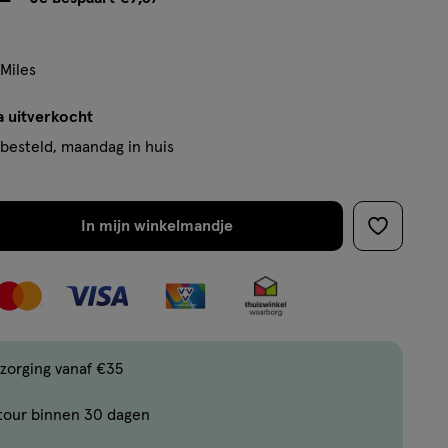
tooltip
 Miles
a uitverkocht
besteld, maandag in huis
In mijn winkelmandje
verhoog
toevoege
aantal
aan
met
verlanglijs
één
,
Bijna
zorging vanaf €35
uitverkocht!
tour binnen 30 dagen
Er
zijn