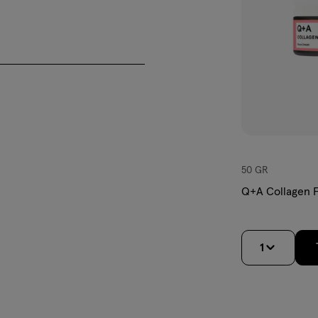
ere huid
ruik en kan daarom gemakkelijk
en hydraterende crème (niet op
lledig kan worden geabsorbeerd.
50 GR
op de palm van je hand; minder
 niet volledig door de huid
Q+A Collagen 
uit over de lijntjes, rimpels en
1
 neutraal terwijl het product