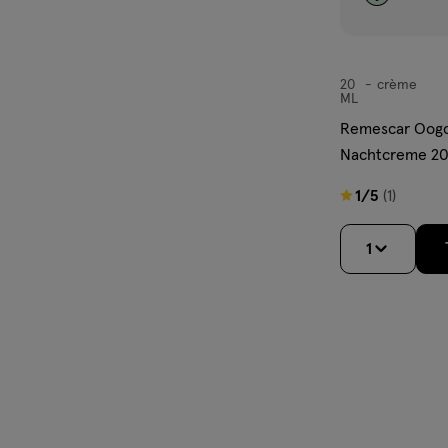
20
crème
crème
ML
Remescar Oog
Nachtcreme 2
1
1/5
(1)
van
5
1
sterren
op
basis
van
1
reviews