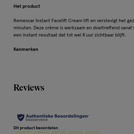
Het product
Remescar Instant Facelift Cream lift en verstevigt het gez
minuten. Deze crème is werkzaam en doeltreffend vanaf d
een instant resultaat dat tot wel 8 uur zichtbaar blijft.
Kenmerken
Lift & verstevigt de gezichtscontour
Onmiddellijk resultaat
Anti-aging op korte én op lange termijn
Reviews
Klinisch bewezen doeltreffend
Hoe werkt het?
Remescar Instant Facelift Crème lift is speciaal geformu
gezicht en de kaaklijn te liften en strakker te maken. Naa
de huid van je gezicht en kaaklijn, kan je ook op lange t
Dit product beoordelen