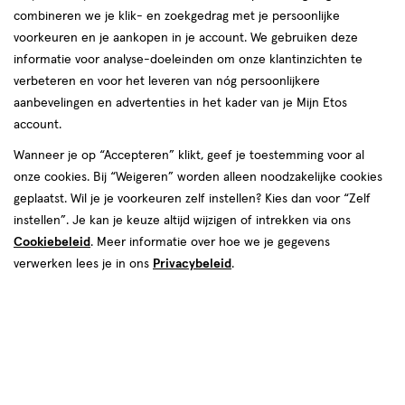
combineren we je klik- en zoekgedrag met je persoonlijke
voorkeuren en je aankopen in je account. We gebruiken deze
informatie voor analyse-doeleinden om onze klantinzichten te
verbeteren en voor het leveren van nóg persoonlijkere
aanbevelingen en advertenties in het kader van je Mijn Etos
account.
Wanneer je op “Accepteren” klikt, geef je toestemming voor al
€ 17.00
17
.
00
onze cookies. Bij “Weigeren” worden alleen noodzakelijke cookies
geplaatst. Wil je je voorkeuren zelf instellen? Kies dan voor “Zelf
Spaar 6 Air Miles
instellen”. Je kan je keuze altijd wijzigen of intrekken via ons
Cookiebeleid
. Meer informatie over hoe we je gegevens
Online op voorraad
verwerken lees je in ons
Privacybeleid
.
Vóór 22:00 uur besteld, morgen in huis
1
In mijn winkelmandje
verhoog
aantal
met