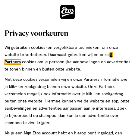
ga
Voor 22:00 uur besteld,
morgen in huis
naar
de
Menu
hoofd
Zoeken
Privacy voorkeuren
content
›
›
ga
Interactie
naar
Wij gebruiken cookies (en vergelijkbare technieken) om onze
Je
Toner
Alles van SOME BY MI
met
de
website te verbeteren. Daarnaast gebruiken wij en onze
8
bent
SOME BY MI AHA BHA PHA 30 Days
dit
zoekbalk
Partners
cookies om je persoonlijke aanbevelingen en advertenties
ers
Weleda
hier:
veld
ga
Miracle Toner 150 ML
te tonen binnen en buiten onze website.
opent
naar
Met deze cookies verzamelen wij en onze Partners informatie over
een
de
150
150 ML
je klik- en zoekgedrag binnen onze website. Onze Partners
volledig
ML,
footer
verzamelen mogelijk ook informatie over je klik- en zoekgedrag
venster
buiten onze website. Hiermee kunnen we de website en app, onze
toevoegen
met
aanbevelingen en advertenties aanpassen aan je interesses. Zoek
aan
geavanceerde
je bijvoorbeeld op shampoo, dan kun je een advertentie over
verlanglijst
zoekopties
shampoo te zien krijgen.
Als je een Mijn Etos account hebt en hierop bent ingelogd, dan