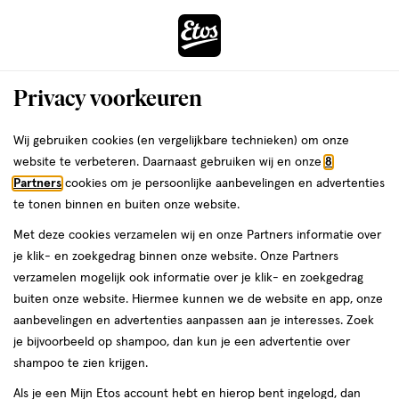
ga
Voor 22:00 uur besteld,
morgen in huis
naar
de
Menu
hoofd
Zoeken
Privacy voorkeuren
content
›
›
ga
Interactie
naar
Wij gebruiken cookies (en vergelijkbare technieken) om onze
Je
Gezichtscrème
Alles van Laboratoires SVR
met
de
website te verbeteren. Daarnaast gebruiken wij en onze
8
bent
SVR Palpebral Crème Kalmerend,
dit
zoekbalk
Partners
cookies om je persoonlijke aanbevelingen en advertenties
ers
Weleda
hier:
veld
ga
Anti-Jeuk voor Geïrriteerde Oogleden
te tonen binnen en buiten onze website.
opent
naar
15ML
Met deze cookies verzamelen wij en onze Partners informatie over
een
de
je klik- en zoekgedrag binnen onze website. Onze Partners
volledig
footer
15
15 ML
verzamelen mogelijk ook informatie over je klik- en zoekgedrag
venster
ML,
buiten onze website. Hiermee kunnen we de website en app, onze
met
aanbevelingen en advertenties aanpassen aan je interesses. Zoek
geavanceerde
toevoegen
je bijvoorbeeld op shampoo, dan kun je een advertentie over
zoekopties
aan
shampoo te zien krijgen.
verlanglijst
Als je een Mijn Etos account hebt en hierop bent ingelogd, dan