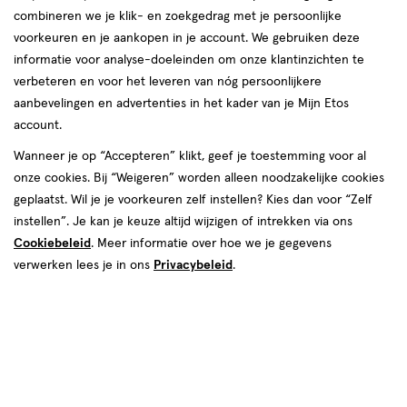
combineren we je klik- en zoekgedrag met je persoonlijke
voorkeuren en je aankopen in je account. We gebruiken deze
informatie voor analyse-doeleinden om onze klantinzichten te
verbeteren en voor het leveren van nóg persoonlijkere
aanbevelingen en advertenties in het kader van je Mijn Etos
account.
Wanneer je op “Accepteren” klikt, geef je toestemming voor al
onze cookies. Bij “Weigeren” worden alleen noodzakelijke cookies
geplaatst. Wil je je voorkeuren zelf instellen? Kies dan voor “Zelf
€ 21.80
21
.
80
instellen”. Je kan je keuze altijd wijzigen of intrekken via ons
Cookiebeleid
. Meer informatie over hoe we je gegevens
Spaar 8 Air Miles
verwerken lees je in ons
Privacybeleid
.
Online op voorraad
Vóór 22:00 uur besteld, morgen in huis
Beperkt beschikbaar in winkels
<p>Dit
product
is