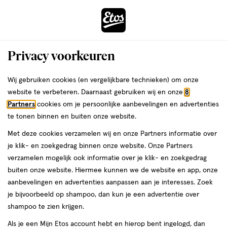
ga
Voor 22:00 uur besteld,
morgen in huis
naar
de
Menu
hoofd
Zoeken
Privacy voorkeuren
content
›
›
ga
Interactie
naar
Wij gebruiken cookies (en vergelijkbare technieken) om onze
Je
Douchegel
Alles van Treaclemoon
met
de
website te verbeteren. Daarnaast gebruiken wij en onze
8
bent
Treaclemoon My Coconut Island Bad &
dit
zoekbalk
Partners
cookies om je persoonlijke aanbevelingen en advertenties
ers
Weleda
hier:
veld
ga
Douchegel 500 ML
te tonen binnen en buiten onze website.
opent
naar
Met deze cookies verzamelen wij en onze Partners informatie over
een
de
500
500 ML
gel
je klik- en zoekgedrag binnen onze website. Onze Partners
volledig
ML,
footer
verzamelen mogelijk ook informatie over je klik- en zoekgedrag
venster
gel
buiten onze website. Hiermee kunnen we de website en app, onze
toevoegen
met
aanbevelingen en advertenties aanpassen aan je interesses. Zoek
aan
geavanceerde
je bijvoorbeeld op shampoo, dan kun je een advertentie over
verlanglijst
zoekopties
shampoo te zien krijgen.
Als je een Mijn Etos account hebt en hierop bent ingelogd, dan