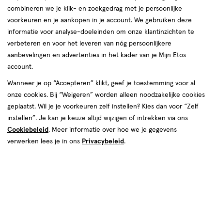
combineren we je klik- en zoekgedrag met je persoonlijke
voorkeuren en je aankopen in je account. We gebruiken deze
informatie voor analyse-doeleinden om onze klantinzichten te
verbeteren en voor het leveren van nóg persoonlijkere
aanbevelingen en advertenties in het kader van je Mijn Etos
account.
Wanneer je op “Accepteren” klikt, geef je toestemming voor al
€ 6.89
6
.
89
onze cookies. Bij “Weigeren” worden alleen noodzakelijke cookies
geplaatst. Wil je je voorkeuren zelf instellen? Kies dan voor “Zelf
Spaar 2 Air Miles
instellen”. Je kan je keuze altijd wijzigen of intrekken via ons
Cookiebeleid
. Meer informatie over hoe we je gegevens
Online op voorraad
verwerken lees je in ons
Privacybeleid
.
Vóór 22:00 uur besteld, morgen in huis
1
In mijn winkelmandje
verhoog
aantal
met