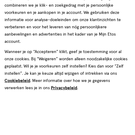
combineren we je klik- en zoekgedrag met je persoonlijke
reviews
voorkeuren en je aankopen in je account. We gebruiken deze
Instellingen aanpassen
informatie voor analyse-doeleinden om onze klantinzichten te
verbeteren en voor het leveren van nóg persoonlijkere
aanbevelingen en advertenties in het kader van je Mijn Etos
account.
Video
Wanneer je op “Accepteren” klikt, geef je toestemming voor al
€ 4.99
4
.
onze cookies. Bij “Weigeren” worden alleen noodzakelijke cookies
99
geplaatst. Wil je je voorkeuren zelf instellen? Kies dan voor “Zelf
instellen”. Je kan je keuze altijd wijzigen of intrekken via ons
Spaar 1 Air Mile
Cookiebeleid
. Meer informatie over hoe we je gegevens
Online op voorraad
verwerken lees je in ons
Privacybeleid
.
Vóór 22:00 uur besteld, morgen in huis
1
In mijn winkelmandje
verhoog
aantal
met