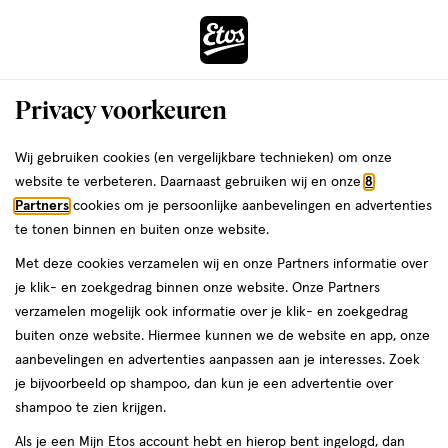
ga
Voor 22:00 uur besteld,
morgen in huis
naar
de
Menu
hoofd
Zoeken
Privacy voorkeuren
content
›
›
ga
Interactie
naar
Wij gebruiken cookies (en vergelijkbare technieken) om onze
Je
Haarlak
Alles van Wella
met
de
website te verbeteren. Daarnaast gebruiken wij en onze
8
bent
Wella New Wave Ultra Strong Power
dit
zoekbalk
Partners
cookies om je persoonlijke aanbevelingen en advertenties
ers
Weleda
hier:
veld
ga
Hold Haarspray 250 ML
te tonen binnen en buiten onze website.
opent
naar
Met deze cookies verzamelen wij en onze Partners informatie over
een
de
250
5
250 ML
spray
5/5
(1)
je klik- en zoekgedrag binnen onze website. Onze Partners
volledig
ML,
footer
van
verzamelen mogelijk ook informatie over je klik- en zoekgedrag
venster
spray
5
buiten onze website. Hiermee kunnen we de website en app, onze
met
toevoegen
sterren
aanbevelingen en advertenties aanpassen aan je interesses. Zoek
geavanceerde
aan
op
je bijvoorbeeld op shampoo, dan kun je een advertentie over
zoekopties
verlanglijst
basis
shampoo te zien krijgen.
van
Als je een Mijn Etos account hebt en hierop bent ingelogd, dan
1