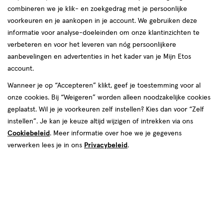
combineren we je klik- en zoekgedrag met je persoonlijke
voorkeuren en je aankopen in je account. We gebruiken deze
informatie voor analyse-doeleinden om onze klantinzichten te
€ 2.99
2
.
99
verbeteren en voor het leveren van nóg persoonlijkere
aanbevelingen en advertenties in het kader van je Mijn Etos
Spaar 1 Air Mile
account.
Wanneer je op “Accepteren” klikt, geef je toestemming voor al
Online op voorraad
onze cookies. Bij “Weigeren” worden alleen noodzakelijke cookies
Vóór 22:00 uur besteld, morgen in huis
geplaatst. Wil je je voorkeuren zelf instellen? Kies dan voor “Zelf
instellen”. Je kan je keuze altijd wijzigen of intrekken via ons
Cookiebeleid
1
. Meer informatie over hoe we je gegevens
In mijn winkelmandje
verhoog
verwerken lees je in ons
Privacybeleid
.
aantal
met
één
,
Bijna
Gratis
bezorging vanaf €35
uitverkocht!
Er