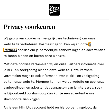
ga
Voor 22:00 uur besteld,
morgen in huis
naar
de
Menu
hoofd
Zoeken
Privacy voorkeuren
content
›
›
ga
Interactie
naar
Wij gebruiken cookies (en vergelijkbare technieken) om onze
Je
Haarspeldjes & schuifjes
Alles van Zenner
met
de
website te verbeteren. Daarnaast gebruiken wij en onze
8
bent
Zenner Zijkammen Bruin 2x
dit
zoekbalk
Partners
cookies om je persoonlijke aanbevelingen en advertenties
ers
Weleda
hier:
veld
ga
te tonen binnen en buiten onze website.
2
2 stuks
opent
naar
Met deze cookies verzamelen wij en onze Partners informatie over
stuks,
een
de
je klik- en zoekgedrag binnen onze website. Onze Partners
volledig
footer
toevoegen
verzamelen mogelijk ook informatie over je klik- en zoekgedrag
venster
aan
buiten onze website. Hiermee kunnen we de website en app, onze
met
verlanglijst
aanbevelingen en advertenties aanpassen aan je interesses. Zoek
geavanceerde
je bijvoorbeeld op shampoo, dan kun je een advertentie over
zoekopties
shampoo te zien krijgen.
Als je een Mijn Etos account hebt en hierop bent ingelogd, dan