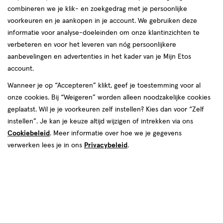
combineren we je klik- en zoekgedrag met je persoonlijke
voorkeuren en je aankopen in je account. We gebruiken deze
producten
informatie voor analyse-doeleinden om onze klantinzichten te
50%
toevoegen
verbeteren en voor het leveren van nóg persoonlijkere
korting
aan
aanbevelingen en advertenties in het kader van je Mijn Etos
verlanglijst
account.
Wanneer je op “Accepteren” klikt, geef je toestemming voor al
onze cookies. Bij “Weigeren” worden alleen noodzakelijke cookies
geplaatst. Wil je je voorkeuren zelf instellen? Kies dan voor “Zelf
instellen”. Je kan je keuze altijd wijzigen of intrekken via ons
Cookiebeleid
. Meer informatie over hoe we je gegevens
van € 14.29 voor € 7.14
7
.
14
.
29
14
100
spray
verwerken lees je in ons
Privacybeleid
.
spray
ML
Azaron Anti-Muggen 9,5% DEET
Spray 100 ML
Toevoegen
1
verhoog aantal met één
,
Limiet bereikt.
Je kan m