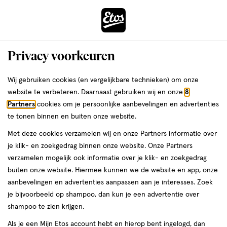
ga
Voor 22:00 uur besteld, maandag in huis
naar
de
Menu
hoofd
Zoeken
Privacy voorkeuren
content
›
›
ga
Interactie
naar
Wij gebruiken cookies (en vergelijkbare technieken) om onze
Je
Thuis & Op Reis
Op reis
Zomervakantie
met
de
website te verbeteren. Daarnaast gebruiken wij en onze
8
bent
Azaron Zomervakantie
dit
zoekbalk
Partners
cookies om je persoonlijke aanbevelingen en advertenties
ers
Weleda
hier:
veld
ga
te tonen binnen en buiten onze website.
opent
naar
Met deze cookies verzamelen wij en onze Partners informatie over
een
de
je klik- en zoekgedrag binnen onze website. Onze Partners
volledig
footer
verzamelen mogelijk ook informatie over je klik- en zoekgedrag
venster
buiten onze website. Hiermee kunnen we de website en app, onze
met
aanbevelingen en advertenties aanpassen aan je interesses. Zoek
Filteren
(1)
Sorteer
1
geavanceerde
je bijvoorbeeld op shampoo, dan kun je een advertentie over
zoekopties
shampoo te zien krijgen.
Azaron
Als je een Mijn Etos account hebt en hierop bent ingelogd, dan