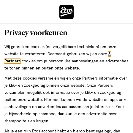
ga
Voor 22:00 uur besteld, maandag in huis
naar
de
Menu
hoofd
Zoeken
Privacy voorkeuren
content
›
›
ga
Interactie
naar
Wij gebruiken cookies (en vergelijkbare technieken) om onze
Je
Thuis & Op Reis
Op reis
Zomervakantie
met
de
website te verbeteren. Daarnaast gebruiken wij en onze
8
bent
Care Plus Zomervakantie
dit
zoekbalk
Partners
cookies om je persoonlijke aanbevelingen en advertenties
ers
Weleda
hier:
veld
ga
te tonen binnen en buiten onze website.
opent
naar
Met deze cookies verzamelen wij en onze Partners informatie over
een
de
je klik- en zoekgedrag binnen onze website. Onze Partners
volledig
footer
verzamelen mogelijk ook informatie over je klik- en zoekgedrag
venster
buiten onze website. Hiermee kunnen we de website en app, onze
met
aanbevelingen en advertenties aanpassen aan je interesses. Zoek
Filteren
(2)
Sorteer
1
geavanceerde
je bijvoorbeeld op shampoo, dan kun je een advertentie over
zoekopties
shampoo te zien krijgen.
Care Plus
Als je een Mijn Etos account hebt en hierop bent ingelogd, dan