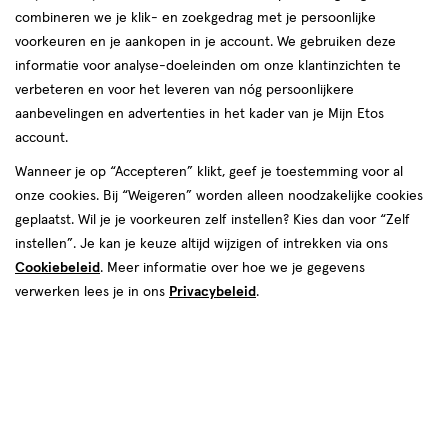
combineren we je klik- en zoekgedrag met je persoonlijke
voorkeuren en je aankopen in je account. We gebruiken deze
producten
informatie voor analyse-doeleinden om onze klantinzichten te
4+1
25%
toevoegen
toevoegen
verbeteren en voor het leveren van nóg persoonlijkere
korting
gratis
aan
aan
aanbevelingen en advertenties in het kader van je Mijn Etos
verlanglijst
verlanglijst
account.
Wanneer je op “Accepteren” klikt, geef je toestemming voor al
onze cookies. Bij “Weigeren” worden alleen noodzakelijke cookies
geplaatst. Wil je je voorkeuren zelf instellen? Kies dan voor “Zelf
instellen”. Je kan je keuze altijd wijzigen of intrekken via ons
Cookiebeleid
. Meer informatie over hoe we je gegevens
van € 5.29 voor € 3.97
3
.
€ 2.99
2
.
5
.
29
97
99
medisch
1
verwerken lees je in ons
Privacybeleid
30 ML
.
gel
medisch
gel
hulpmiddel
stuk
Care Plus Clean Pro Hygiëne Gel
hulpmiddel,
Care Plus Tick-Out Tekentang 1
Mini 30 ML
stuk
Toevoegen
Toevoegen
1
5
verhoog aantal met één
,
Bijna uitverkocht!
verhoog aanta
Er zi