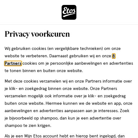
ga
Voor 22:00 uur besteld, maandag in huis
naar
de
Menu
hoofd
Zoeken
Privacy voorkeuren
content
›
›
ga
Interactie
naar
Wij gebruiken cookies (en vergelijkbare technieken) om onze
Je
Verzorging
Gezichtsverzorging
met
de
website te verbeteren. Daarnaast gebruiken wij en onze
8
bent
Tan Luxe
dit
zoekbalk
Partners
cookies om je persoonlijke aanbevelingen en advertenties
ers
Weleda
hier:
veld
ga
te tonen binnen en buiten onze website.
Gezichtsverzorging
opent
naar
Met deze cookies verzamelen wij en onze Partners informatie over
een
de
je klik- en zoekgedrag binnen onze website. Onze Partners
Dagcrème
Nachtcrème
Gezichtscrème
Gezichtsserum
Oogcrè
volledig
footer
verzamelen mogelijk ook informatie over je klik- en zoekgedrag
venster
buiten onze website. Hiermee kunnen we de website en app, onze
met
aanbevelingen en advertenties aanpassen aan je interesses. Zoek
geavanceerde
je bijvoorbeeld op shampoo, dan kun je een advertentie over
zoekopties
shampoo te zien krijgen.
Filteren
(1)
Sorteer
1
Als je een Mijn Etos account hebt en hierop bent ingelogd, dan