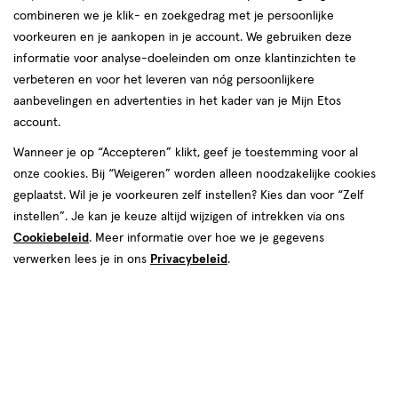
combineren we je klik- en zoekgedrag met je persoonlijke
voorkeuren en je aankopen in je account. We gebruiken deze
Tan Luxe
informatie voor analyse-doeleinden om onze klantinzichten te
verbeteren en voor het leveren van nóg persoonlijkere
producten
aanbevelingen en advertenties in het kader van je Mijn Etos
account.
25%
toevoegen
korting
Wanneer je op “Accepteren” klikt, geef je toestemming voor al
aan
onze cookies. Bij “Weigeren” worden alleen noodzakelijke cookies
verlanglijst
geplaatst. Wil je je voorkeuren zelf instellen? Kies dan voor “Zelf
instellen”. Je kan je keuze altijd wijzigen of intrekken via ons
Cookiebeleid
. Meer informatie over hoe we je gegevens
verwerken lees je in ons
Privacybeleid
.
van € 40.00 voor € 30.00
30
.
40
.
00
00
30
pomp
pomp
ML
Tan luxe Super Glow Hyaluronic
Self-tan Serum 30 ML