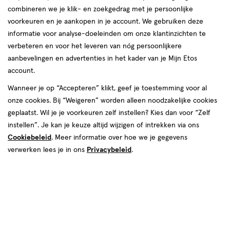
combineren we je klik- en zoekgedrag met je persoonlijke
producten
voorkeuren en je aankopen in je account. We gebruiken deze
informatie voor analyse-doeleinden om onze klantinzichten te
toevoegen
toevoegen
verbeteren en voor het leveren van nóg persoonlijkere
aan
aan
aanbevelingen en advertenties in het kader van je Mijn Etos
verlanglijst
verlanglijst
account.
Wanneer je op “Accepteren” klikt, geef je toestemming voor al
onze cookies. Bij “Weigeren” worden alleen noodzakelijke cookies
geplaatst. Wil je je voorkeuren zelf instellen? Kies dan voor “Zelf
instellen”. Je kan je keuze altijd wijzigen of intrekken via ons
€ 2.49
2
.
€ 2.99
2
.
49
99
Cookiebeleid
. Meer informatie over hoe we je gegevens
1 stuk
1 stuk
verwerken lees je in ons
Privacybeleid
.
Zenner Klik-klak haarspeld kids
Zenner Klik-klak haarspeld kids
4x
2x stay-in-hair
Toevoegen
Toevoegen
1
1
verhoog aantal met één
,
Bijna uitverkocht!
verhoog aanta
Er zi