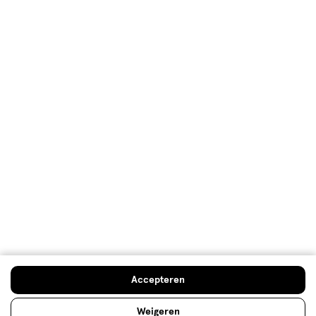
Over Etos
Klantenservice
Advies & Inspiratie
Etos Folder
Mijn Etos voordelen
Welkomstkorting
10% korting op véél Etos eigen merk-producten
Doe de gratis check
Accepteren
Digitaal zegels sparen
Verjaardagskorting
Weigeren