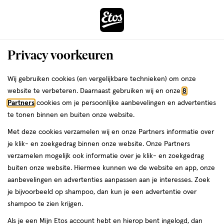
ga
Voor 22:00 uur besteld,
morgen in huis
naar
de
Menu
hoofd
Zoeken
Privacy voorkeuren
content
›
›
ga
Interactie
naar
Wij gebruiken cookies (en vergelijkbare technieken) om onze
Je
Weerstand & energie
Alles van Davitamon
met
de
website te verbeteren. Daarnaast gebruiken wij en onze
8
bent
Davitamon Multivitamine Actifit 50+
dit
zoekbalk
Partners
cookies om je persoonlijke aanbevelingen en advertenties
ers
Weleda
hier:
veld
ga
Ginseng Tabeletten 90 stuks
te tonen binnen en buiten onze website.
opent
naar
Met deze cookies verzamelen wij en onze Partners informatie over
een
de
90
90 stuks
tablet
je klik- en zoekgedrag binnen onze website. Onze Partners
volledig
stuks,
footer
verzamelen mogelijk ook informatie over je klik- en zoekgedrag
SUPER
DEAL
venster
tablet
buiten onze website. Hiermee kunnen we de website en app, onze
toevoegen
50%
met
aanbevelingen en advertenties aanpassen aan je interesses. Zoek
korting
aan
geavanceerde
je bijvoorbeeld op shampoo, dan kun je een advertentie over
verlanglijst
zoekopties
shampoo te zien krijgen.
Als je een Mijn Etos account hebt en hierop bent ingelogd, dan