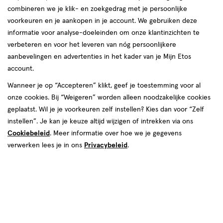
combineren we je klik- en zoekgedrag met je persoonlijke
voorkeuren en je aankopen in je account. We gebruiken deze
informatie voor analyse-doeleinden om onze klantinzichten te
verbeteren en voor het leveren van nóg persoonlijkere
aanbevelingen en advertenties in het kader van je Mijn Etos
account.
Wanneer je op “Accepteren” klikt, geef je toestemming voor al
van € 29.49 voor € 14.74
29
.
49
onze cookies. Bij “Weigeren” worden alleen noodzakelijke cookies
SUPER
DEAL
50% korting
Product
14
.
74
geplaatst. Wil je je voorkeuren zelf instellen? Kies dan voor “Zelf
badge
Je bespaart €14,74
instellen”. Je kan je keuze altijd wijzigen of intrekken via ons
tooltip
Cookiebeleid
. Meer informatie over hoe we je gegevens
verwerken lees je in ons
Privacybeleid
.
Spaar 5 Air Miles
Online op voorraad
Vóór 22:00 uur besteld, morgen in huis
1
In mijn winkelmandje
verhoog