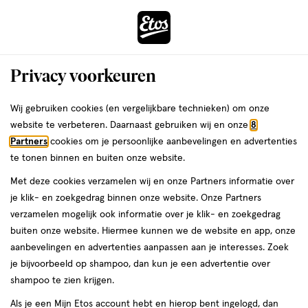
ga
Voor 22:00 uur besteld,
morgen in huis
naar
de
Menu
hoofd
Zoeken
Privacy voorkeuren
content
›
›
ga
Interactie
naar
Wij gebruiken cookies (en vergelijkbare technieken) om onze
Je
Gezondheid
Vitamines & supplementen
Voedingssupplementen
met
de
website te verbeteren. Daarnaast gebruiken wij en onze
8
Weerstand & energie
bent
dit
zoekbalk
Partners
cookies om je persoonlijke aanbevelingen en advertenties
ers
Weleda
hier:
Weerstand & energie
veld
ga
te tonen binnen en buiten onze website.
opent
naar
Met deze cookies verzamelen wij en onze Partners informatie over
een
de
je klik- en zoekgedrag binnen onze website. Onze Partners
volledig
footer
verzamelen mogelijk ook informatie over je klik- en zoekgedrag
venster
buiten onze website. Hiermee kunnen we de website en app, onze
met
aanbevelingen en advertenties aanpassen aan je interesses. Zoek
geavanceerde
je bijvoorbeeld op shampoo, dan kun je een advertentie over
Filteren
(71)
Sorteer
zoekopties
shampoo te zien krijgen.
Als je een Mijn Etos account hebt en hierop bent ingelogd, dan