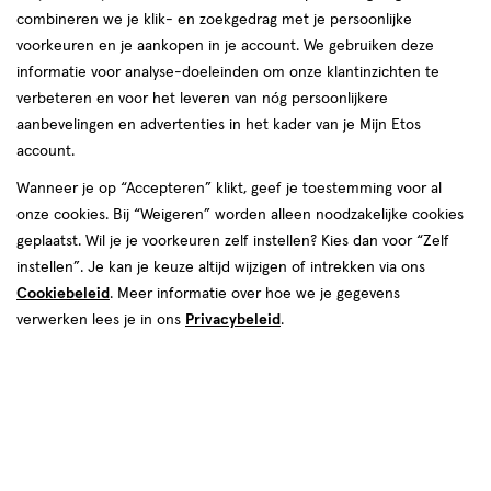
producten
combineren we je klik- en zoekgedrag met je persoonlijke
voorkeuren en je aankopen in je account. We gebruiken deze
SUPER
DEAL
1+1
toevoegen
toevoegen
informatie voor analyse-doeleinden om onze klantinzichten te
50%
gratis
aan
aan
korting
verbeteren en voor het leveren van nóg persoonlijkere
verlanglijst
verlanglijst
aanbevelingen en advertenties in het kader van je Mijn Etos
account.
Wanneer je op “Accepteren” klikt, geef je toestemming voor al
onze cookies. Bij “Weigeren” worden alleen noodzakelijke cookies
geplaatst. Wil je je voorkeuren zelf instellen? Kies dan voor “Zelf
van € 36.99 voor € 18.49
18
.
€ 26.79
26
.
36
.
99
49
79
instellen”. Je kan je keuze altijd wijzigen of intrekken via ons
400
dragee
45
bruistablet
dragee
bruistablet
Cookiebeleid
. Meer informatie over hoe we je gegevens
stuks
stuks
verwerken lees je in ons
Privacybeleid
.
Davitamon Compleet Weerstand
Supradyn Complex Forte
Vitamine C & D3 Dragees 400
Multivitamine Extra Energie
stuks
Bruistabletten 45 stuks
Toevoegen
Toevoegen
1
2
verhoog aantal met één
,
Bijna uitverkocht!
verhoog aanta
Er zi
SUPER
DEAL
1+1
toevoegen
toevoegen