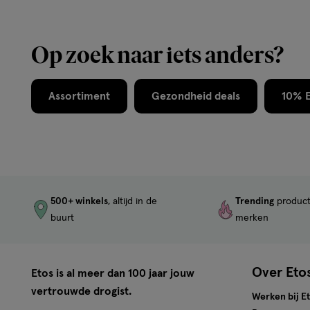
Op zoek naar iets anders?
Assortiment
Gezondheid deals
10% E
500+ winkels
, altijd in de
Trending
produc
buurt
merken
Over Eto
Etos is al meer dan 100 jaar jouw
vertrouwde drogist.
Werken bij E