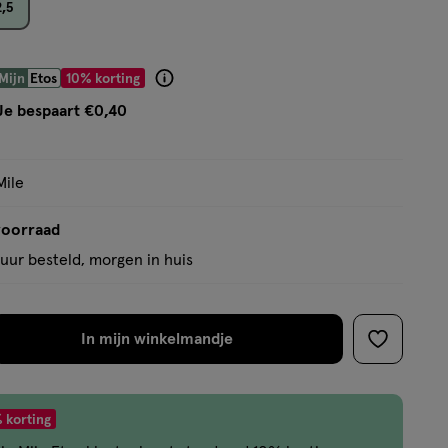
2,5
op
basis
van
 € 3.59
Mijn
Etos
10% korting
Product
1
badge
Je bespaart €0,40
reviews
tooltip
Mile
voorraad
uur besteld, morgen in huis
In mijn winkelmandje
verhoog
toevoege
aantal
aan
met
verlanglijs
 korting
één