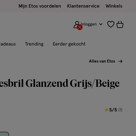
Mijn Etos voordelen
Klantenservice
Winkels
Inloggen
adeaus
Trending
Eerder gekocht
Alles van Etos
esbril Glanzend Grijs/Beige
5
5/5
(1)
van
5
sterren