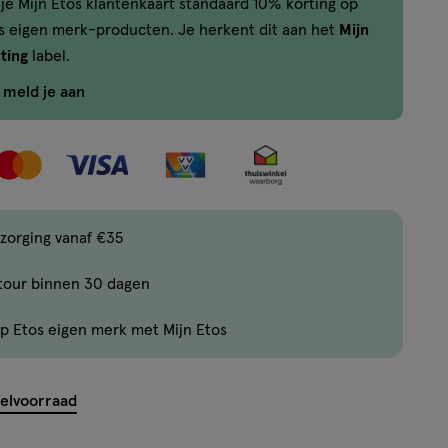
je Mijn Etos klantenkaart standaard 10% korting op
,
os eigen merk-producten. Je herkent dit aan het
Mijn
Bijna
ting
label.
uitverkocht!
Er
f meld je aan
zijn
nog
maar
7
producten
zorging vanaf €35
op
voorraad.
tour binnen 30 dagen
p Etos eigen merk met Mijn Etos
kelvoorraad