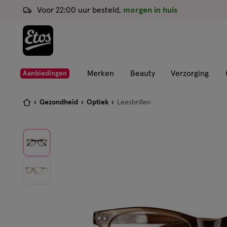
ga
Voor 22:00 uur besteld,
morgen in huis
naar
de
hoofd
content
ga
Merken
Beauty
Verzorging
Aanbiedingen
naar
de
Je
Gezondheid
Optiek
Leesbrillen
zoekbalk
bent
ga
hier:
naar
de
footer