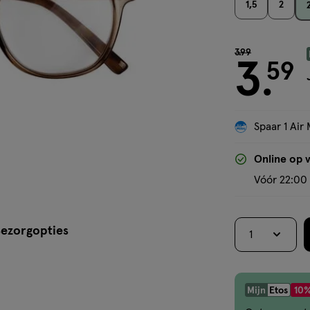
1,5
2
van € 3.99 voor
3
.
99
3
59
.
Spaar 1 Air 
Online op 
Vóór 22:00 
ezorgopties
1
Mijn
Etos
10%