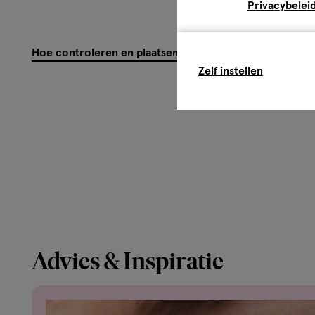
Privacybelei
Gezondheidsinformatie
FSC-Logo: MIX Papier ǀ Ondersteunt verantwoord bosb
Hoe controleren en plaatsen wij reviews?
Zelf instellen
Advies & Inspiratie