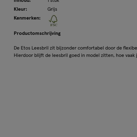
Inhoud:
1 stuk
Kleur:
Grijs
Kenmerken:
Productomschrijving
De Etos Leesbril zit bijzonder comfortabel door de flexib
Hierdoor blijft de leesbril goed in model zitten, hoe vaak 
• Montuur van 100 % gerecycled polyester
• De kaart waar de bril ophangt is van FCS-karton, dus u
• Diverse sterktes, van +1,5 t/m +3.0
• Door de flexibele pootjes past de bril op de meeste gez
• Modern design