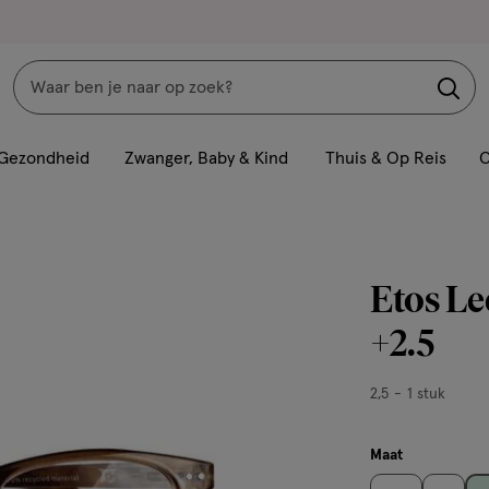
Zoeken
Interactie
met
Gezondheid
Zwanger, Baby & Kind
Thuis & Op Reis
C
dit
veld
opent
een
Etos Le
volledig
venster
+2.5
met
geavanceerde
2,5,
2,5
1 stuk
zoekopties
1
stuk,
Maat