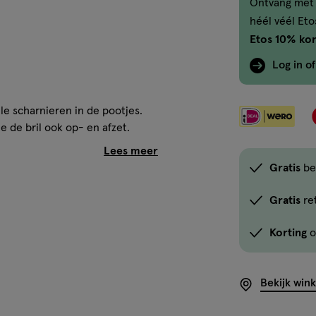
Ontvang met 
héél véél Et
Etos 10% kor
Log in o
ele scharnieren in de pootjes.
je de bril ook op- en afzet.
Gratis
be
it verantwoord beheerde bossen.
Gratis
re
Korting
o
ichten
Bekijk win