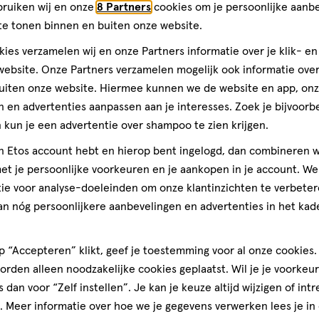
chikt voor gebruik tijdens het
bruiken wij en onze
8 Partners
cookies om je persoonlijke aanb
rmee
Hiermee
Hiermee
Hiermee
ines. Niet voor veraf zicht.
te tonen binnen en buiten onze website.
n
open
open
open
teren op
Recentste
de lenzen mat of beschadigd
je
je
je
ies verzamelen wij en onze Partners informatie over je klik- e
1
een
een
een
ebsite. Onze Partners verzamelen mogelijk ook informatie over 
ier.
enformulier.
vragenformulier.
vragenformulier.
vragenformulier.
uiten onze website. Hiermee kunnen we de website en app, on
lusminus 1mm.
 en advertenties aanpassen aan je interesses. Zoek je bijvoorb
en.
Kwaliteit
Bijna 
kun je een advertentie over shampoo te zien krijgen.
Kwaliteit, 5.0 van 5
5.0
toevoegen
jn Etos account hebt en hierop bent ingelogd, dan combineren w
Prijs
aan
terktes en monturen. Onze
ect.
t je persoonlijke voorkeuren en je aankopen in je account. W
Prijs, 5.0 van 5
verlanglijst
svorm en optimaal comfort.
5.0
k en
ie voor analyse-doeleinden om onze klantinzichten te verbeter
 de
Gebruiksgemak
an nóg persoonlijkere aanbevelingen en advertenties in het kade
t bekijken welke bril het beste
Gebruiksgemak, 5.0 van 5
5.0
sbril koopt, eerst goed zien hoe
tbijzijnde Etos winkel voor
 “Accepteren” klikt, geef je toestemming voor al onze cookies. 
ril
pen je verder.
rden alleen noodzakelijke cookies geplaatst. Wil je je voorkeur
s dan voor “Zelf instellen”. Je kan je keuze altijd wijzigen of int
den
. Meer informatie over hoe we je gegevens verwerken lees je in