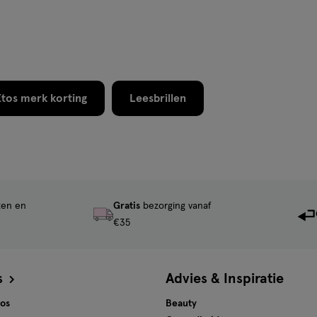
tos merk korting
Leesbrillen
ten en
Gratis
bezorging vanaf
€35
s
Advies & Inspiratie
tos
Beauty