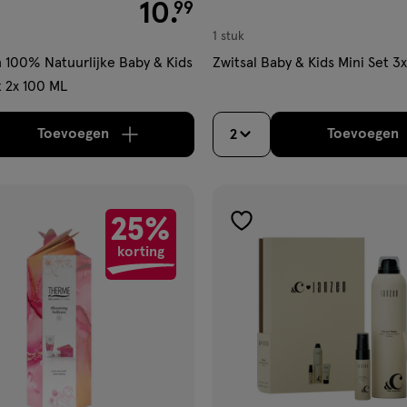
€ 10.99
10
.
99
1 stuk
 100% Natuurlijke Baby & Kids
Zwitsal Baby & Kids Mini Set 3
k 2x 100 ML
Toevoegen
Toevoegen
2
verhoog aantal met één
,
Bijna uitverkocht!
Er zi
verh
25%
gen
toevoegen
korting
aan
ijst
verlanglijst