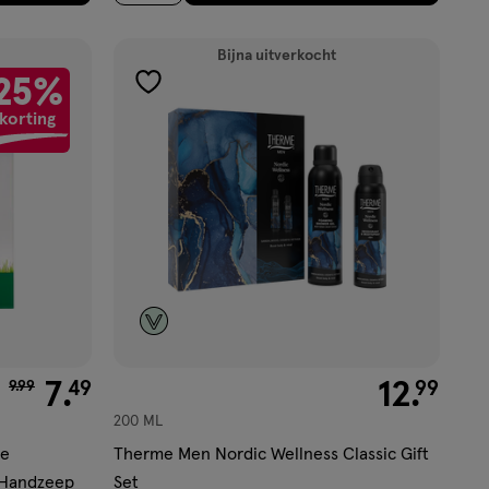
Bijna uitverkocht
25%
toevoegen
korting
aan
verlanglijst
van € 9.99 voor € 7.49
7
.
€ 12.99
12
.
49
99
9
.
99
200 ML
me
Therme Men Nordic Wellness Classic Gift
 Handzeep
Set