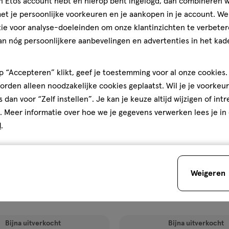
jn Etos account hebt en hierop bent ingelogd, dan combineren w
ijst
verlanglijst
t je persoonlijke voorkeuren en je aankopen in je account. W
ie voor analyse-doeleinden om onze klantinzichten te verbeter
an nóg persoonlijkere aanbevelingen en advertenties in het kade
 “Accepteren” klikt, geef je toestemming voor al onze cookies. 
rden alleen noodzakelijke cookies geplaatst. Wil je je voorkeur
s dan voor “Zelf instellen”. Je kan je keuze altijd wijzigen of int
. Meer informatie over hoe we je gegevens verwerken lees je in
€ 19.95
19
.
95
d
.
1 stuk
set S Body &C Vanilla Peach
Zwitsal Baby & Kids Essentials
ess
Geschenkset 3x200 ML
Weigeren
Toevoegen
Toevoegen
2
verhoog aantal met één
,
Limiet bereikt.
Je kan m
verh
Bijna uitverkocht
Bijna uitverkocht