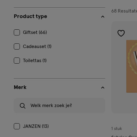
filters
68
Resultat
Product type
prod
Giftset (66)
toevoe
aan
Cadeauset (1)
verlangl
Toilettas (1)
Merk
Welk merk zoek je?
JANZEN (13)
1 stuk