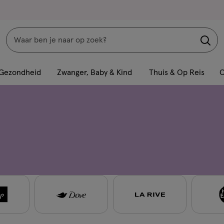
Zoeken
Interactie
met
Gezondheid
Zwanger, Baby & Kind
Thuis & Op Reis
C
dit
veld
opent
een
volledig
venster
met
geavanceerde
zoekopties