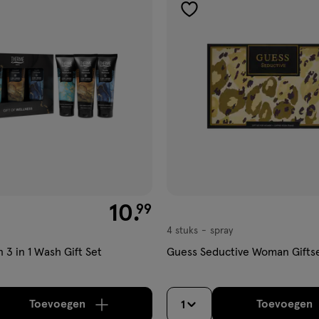
gen
toevoegen
aan
ijst
verlanglijst
€ 10.99
10
.
99
4 stuks
spray
spray
3 in 1 Wash Gift Set
Guess Seductive Woman Gifts
Toevoegen
Toevoegen
1
verhoog aantal met één
,
Bijna uitverkocht!
Er zi
verh