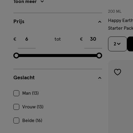
Toon meer
200 ML
Happy Earth
Prijs
Starter Pac
Minimum bedrag
Maximum bedrag
€
tot
€
2
toevoe
Geslacht
aan
verlangl
Man (13)
Vrouw (13)
Beide (16)