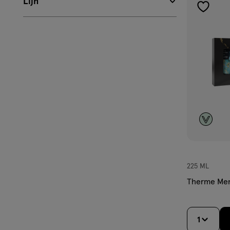
Lijn
toevoe
aan
verlangl
225 ML
Therme Men 
1