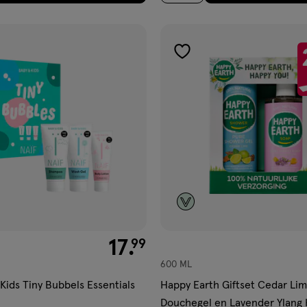
gen
toevoegen
aan
ijst
verlanglijst
€ 17.99
17
.
99
600 ML
Kids Tiny Bubbels Essentials
Happy Earth Giftset Cedar Li
Douchegel en Lavender Ylang