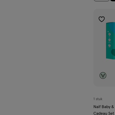
toevoe
aan
verlangl
1 stuk
Naïf Baby & 
Cadeau Set