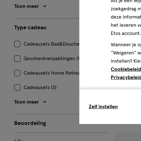
Als je een Mi
verlangl
Toon meer
zoekgedrag me
deze informat
het leveren v
Type cadeau
Etos account.
Cadeausets Bad&Douche (41)
Wanneer je op
“Weigeren” wo
Geschenkverpakkingen (13)
instellen? Kie
Cookiebeleid
Cadeausets Home Retreat (4)
Privacybelei
1 stuk
Cadeausets (3)
JANZEN Gift
and Happin
Toon meer
Zelf instellen
1
Beoordeling