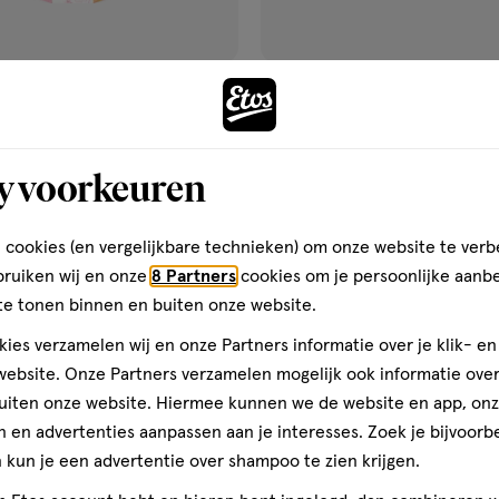
van € 9.99 voor € 7.49
7
.
49
9
.
99
1 stuk
set Blooming Selfcare Shower
JANZEN Giftset S Body &C Ly
y voorkeuren
Butter
Blossom
Toevoegen
Toevoegen
1
verhoog aantal met één
,
Limiet bereikt.
Je kan m
verh
 cookies (en vergelijkbare technieken) om onze website te verb
bruiken wij en onze
8 Partners
cookies om je persoonlijke aanb
te tonen binnen en buiten onze website.
Gratis
bezorging vanaf €35
Gratis
retour binnen 30 dag
ies verzamelen wij en onze Partners informatie over je klik- e
ebsite. Onze Partners verzamelen mogelijk ook informatie over 
uiten onze website. Hiermee kunnen we de website en app, on
 en advertenties aanpassen aan je interesses. Zoek je bijvoorb
gen
toevoegen
kun je een advertentie over shampoo te zien krijgen.
aan
h