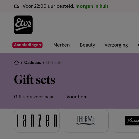
ga
Voor 22:00 uur besteld,
morgen in huis
naar
de
hoofd
content
ga
Merken
Beauty
Verzorging
Aanbiedingen
naar
de
Je
Cadeaus
Gift sets
zoekbalk
bent
Gift sets
ga
hier:
naar
de
Gift sets voor haar
Voor hem
footer