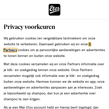
ga
Voor 22:00 uur besteld,
morgen in huis
naar
de
Menu
hoofd
Zoeken
Privacy voorkeuren
content
›
›
ga
Interactie
naar
Wij gebruiken cookies (en vergelijkbare technieken) om onze
Je
Nieuw
met
de
website te verbeteren. Daarnaast gebruiken wij en onze
8
bent
Nieuw
dit
zoekbalk
Partners
cookies om je persoonlijke aanbevelingen en advertenties
ers
Weleda
hier:
veld
ga
te tonen binnen en buiten onze website.
opent
naar
Met deze cookies verzamelen wij en onze Partners informatie over
een
de
je klik- en zoekgedrag binnen onze website. Onze Partners
volledig
footer
verzamelen mogelijk ook informatie over je klik- en zoekgedrag
venster
buiten onze website. Hiermee kunnen we de website en app, onze
met
aanbevelingen en advertenties aanpassen aan je interesses. Zoek
Filteren
(373)
Sorteer
geavanceerde
je bijvoorbeeld op shampoo, dan kun je een advertentie over
zoekopties
shampoo te zien krijgen.
Als je een Mijn Etos account hebt en hierop bent ingelogd, dan