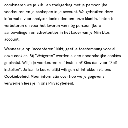
producten
combineren we je klik- en zoekgedrag met je persoonlijke
1 voor
55%
toevoegen
toevoegen
voorkeuren en je aankopen in je account. We gebruiken deze
99
9.
korting
aan
aan
informatie voor analyse-doeleinden om onze klantinzichten te
verlanglijst
verlanglijst
verbeteren en voor het leveren van nóg persoonlijkere
aanbevelingen en advertenties in het kader van je Mijn Etos
account.
Wanneer je op “Accepteren” klikt, geef je toestemming voor al
onze cookies. Bij “Weigeren” worden alleen noodzakelijke cookies
€ 9.99
9
.
van € 79.99 voo
36
.
99
79
.
99
00
geplaatst. Wil je je voorkeuren zelf instellen? Kies dan voor “Zelf
iO
1
50 ML
instellen”. Je kan je keuze altijd wijzigen of intrekken via ons
iO
Kids
stuk
Tubbees Perfume 50 Unicorn
Kids,
Cookiebeleid
. Meer informatie over hoe we je gegevens
Oral-B iO Kids 6+ Spiderman
Vanilla
verwerken lees je in ons
Privacybeleid
.
Elektrische Tandenborstel
Toevoegen
Toevoegen
1
1
verhoog aantal met één
,
Bijna uitverkocht!
verhoog aanta
Er zi
1+1
2+2
toevoegen
toevoegen
gratis
gratis
aan
aan