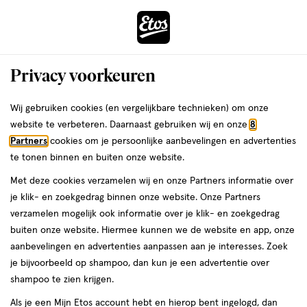
ga
Voor 22:00 uur besteld,
morgen in huis
naar
de
Menu
hoofd
Zoeken
Privacy voorkeuren
content
›
›
ga
Interactie
naar
Wij gebruiken cookies (en vergelijkbare technieken) om onze
Je
Zwanger, Baby & Kind
met
de
website te verbeteren. Daarnaast gebruiken wij en onze
8
bent
Zwanger, Baby & Kind
dit
zoekbalk
Partners
cookies om je persoonlijke aanbevelingen en advertenties
ers
Weleda
hier:
veld
ga
te tonen binnen en buiten onze website.
Vanaf 4 maanden
opent
naar
Met deze cookies verzamelen wij en onze Partners informatie over
een
de
je klik- en zoekgedrag binnen onze website. Onze Partners
Verschonen
Babyverzorging
Eten & drinken
Baby & kind access
volledig
footer
verzamelen mogelijk ook informatie over je klik- en zoekgedrag
venster
buiten onze website. Hiermee kunnen we de website en app, onze
met
aanbevelingen en advertenties aanpassen aan je interesses. Zoek
geavanceerde
je bijvoorbeeld op shampoo, dan kun je een advertentie over
zoekopties
shampoo te zien krijgen.
Filteren
(14)
Sorteer
1
Als je een Mijn Etos account hebt en hierop bent ingelogd, dan