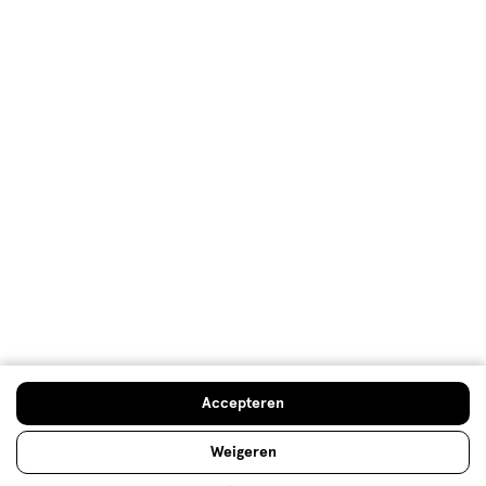
Mijn Etos voordelen
Welkomstkorting
10% korting op véél Etos eigen merk-producten
Digitaal zegels sparen
Verjaardagskorting
Log in en profiteer
Copyright 2026 @ Etos
Algemene voorwaarden
Privacybeleid
Cookiebeleid
Toegankelijkheidsverklaring
Ahold Delhaize
Kwetsbaarheid melden
Accepteren
Weigeren