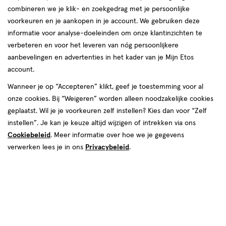
combineren we je klik- en zoekgedrag met je persoonlijke
voorkeuren en je aankopen in je account. We gebruiken deze
Vanaf 4 maanden
informatie voor analyse-doeleinden om onze klantinzichten te
verbeteren en voor het leveren van nóg persoonlijkere
producten
aanbevelingen en advertenties in het kader van je Mijn Etos
account.
toevoegen
toevoegen
Wanneer je op “Accepteren” klikt, geef je toestemming voor al
aan
aan
onze cookies. Bij “Weigeren” worden alleen noodzakelijke cookies
verlanglijst
verlanglijst
geplaatst. Wil je je voorkeuren zelf instellen? Kies dan voor “Zelf
instellen”. Je kan je keuze altijd wijzigen of intrekken via ons
Cookiebeleid
. Meer informatie over hoe we je gegevens
verwerken lees je in ons
Privacybeleid
.
€ 3.99
3
.
€ 1.65
1
.
99
65
Vanaf 4
500
Vanaf 4
70
Vanaf
Vanaf
maanden
ML
maanden
GR
4
4
Roosvicee Pruimen Fruitkracht
Ella's Kitchen Bio Knijpfruit
maanden,
maanden,
Siroop 500 ML
Pruimen 4+ Maanden 70 gram