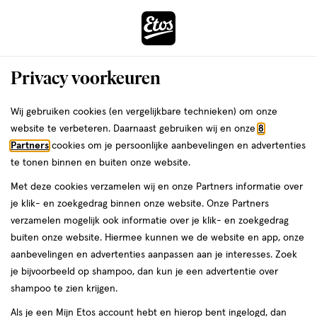
ga
Voor 22:00 uur besteld, maandag in huis
naar
de
Menu
hoofd
Zoeken
Privacy voorkeuren
content
›
›
ga
Interactie
naar
Wij gebruiken cookies (en vergelijkbare technieken) om onze
Je
Flessen
Alles van MAM
met
de
website te verbeteren. Daarnaast gebruiken wij en onze
8
bent
MAM Easy Active Babyfles Lila 330 ML
dit
zoekbalk
Partners
cookies om je persoonlijke aanbevelingen en advertenties
ers
Weleda
hier:
veld
ga
te tonen binnen en buiten onze website.
Vanaf
Vanaf 4 maanden
330 ML
opent
naar
Met deze cookies verzamelen wij en onze Partners informatie over
4
een
de
maanden,
je klik- en zoekgedrag binnen onze website. Onze Partners
volledig
footer
330
toevoegen
verzamelen mogelijk ook informatie over je klik- en zoekgedrag
venster
ML,
aan
buiten onze website. Hiermee kunnen we de website en app, onze
met
verlanglijst
aanbevelingen en advertenties aanpassen aan je interesses. Zoek
geavanceerde
je bijvoorbeeld op shampoo, dan kun je een advertentie over
zoekopties
shampoo te zien krijgen.
Als je een Mijn Etos account hebt en hierop bent ingelogd, dan