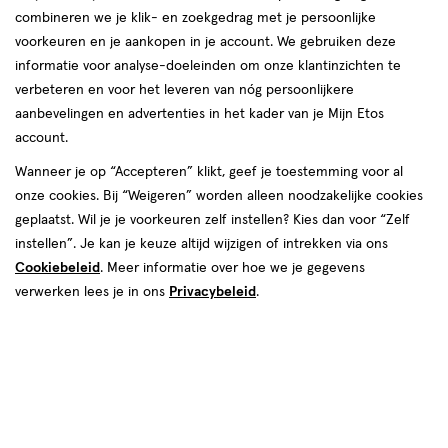
combineren we je klik- en zoekgedrag met je persoonlijke
voorkeuren en je aankopen in je account. We gebruiken deze
informatie voor analyse-doeleinden om onze klantinzichten te
verbeteren en voor het leveren van nóg persoonlijkere
aanbevelingen en advertenties in het kader van je Mijn Etos
account.
€ 9.49
9
.
49
Wanneer je op “Accepteren” klikt, geef je toestemming voor al
onze cookies. Bij “Weigeren” worden alleen noodzakelijke cookies
Spaar 3 Air Miles
geplaatst. Wil je je voorkeuren zelf instellen? Kies dan voor “Zelf
instellen”. Je kan je keuze altijd wijzigen of intrekken via ons
Online op voorraad
Cookiebeleid
. Meer informatie over hoe we je gegevens
Voor 22:00 besteld, maandag in huis
verwerken lees je in ons
Privacybeleid
.
Beperkt beschikbaar in winkels
<p>Dit
product
is
1
In mijn winkelmandje
verhoog
niet
aantal
in
met