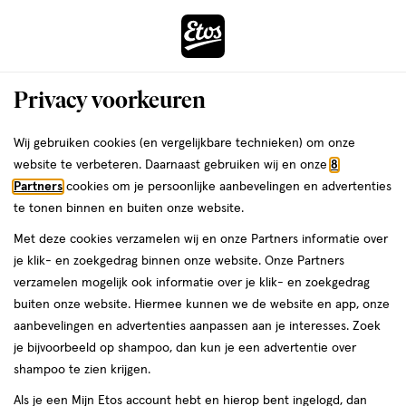
ga
Voor 22:00 uur besteld,
morgen in huis
naar
de
Menu
hoofd
Zoeken
Privacy voorkeuren
content
›
›
ga
Interactie
naar
Wij gebruiken cookies (en vergelijkbare technieken) om onze
Je
Babyvoeding
Alles van Roosvicee
met
de
website te verbeteren. Daarnaast gebruiken wij en onze
8
bent
Roosvicee Ferro Fruitkracht Siroop
dit
zoekbalk
Partners
cookies om je persoonlijke aanbevelingen en advertenties
ers
Weleda
hier:
veld
ga
500 ML
te tonen binnen en buiten onze website.
opent
naar
Met deze cookies verzamelen wij en onze Partners informatie over
een
de
Vanaf
3
Vanaf 4 maanden
500 ML
3/5
(4)
je klik- en zoekgedrag binnen onze website. Onze Partners
volledig
4
footer
van
verzamelen mogelijk ook informatie over je klik- en zoekgedrag
venster
maanden,
5
buiten onze website. Hiermee kunnen we de website en app, onze
500
met
toevoegen
sterren
aanbevelingen en advertenties aanpassen aan je interesses. Zoek
ML,
geavanceerde
aan
op
je bijvoorbeeld op shampoo, dan kun je een advertentie over
zoekopties
verlanglijst
basis
shampoo te zien krijgen.
van
Als je een Mijn Etos account hebt en hierop bent ingelogd, dan
4