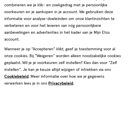
combineren we je klik- en zoekgedrag met je persoonlijke
reviews
voorkeuren en je aankopen in je account. We gebruiken deze
informatie voor analyse-doeleinden om onze klantinzichten te
verbeteren en voor het leveren van nóg persoonlijkere
aanbevelingen en advertenties in het kader van je Mijn Etos
€ 3.99
3
.
99
account.
Spaar 1 Air Mile
Wanneer je op “Accepteren” klikt, geef je toestemming voor al
onze cookies. Bij “Weigeren” worden alleen noodzakelijke cookies
geplaatst. Wil je je voorkeuren zelf instellen? Kies dan voor “Zelf
Tijdelijk uitverkocht
Breng mij op de hoogte
instellen”. Je kan je keuze altijd wijzigen of intrekken via ons
Cookiebeleid
. Meer informatie over hoe we je gegevens
verwerken lees je in ons
Privacybeleid
.
Gratis
bezorging vanaf €35
Gratis
retour binnen 30 dagen