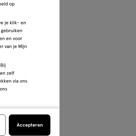
eeld op
e je klik- en
e gebruiken
en en voor
r van je Mijn
Bij
en zelf
rekken via ons
 ons
Accepteren