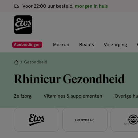
ga
Voor 22:00 uur besteld,
morgen in huis
naar
de
hoofd
content
ga
Merken
Beauty
Verzorging
Aanbiedingen
naar
de
Je
Gezondheid
zoekbalk
bent
Rhinicur Gezondheid
ga
hier:
naar
de
Zelfzorg
Vitamines & supplementen
Overige h
footer