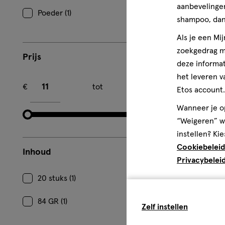
aanbevelingen
Poeder (1)
shampoo, dan 
Als je een Mi
zoekgedrag me
Prijs
deze informat
Minimum bedrag
Maximum bedrag
het leveren v
€
tot
€
Etos account.
Wanneer je op
“Weigeren” wo
instellen? Kie
Cookiebeleid
Inhoud
Privacybelei
20 stuks (1)
84 GR (1)
Zelf instellen