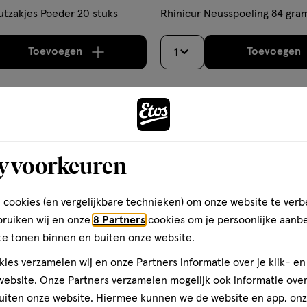
hulpmiddel,
utzakjes Poeder 20 stuks
Rhinicur Neusspoeling 84 gra
Toevoegen
Toevoegen
1
verhoog aantal met één
,
Bijna uitverkocht!
Er zi
verh
Gratis
bezorging vanaf €35
Gratis
retour binnen 30 dag
y voorkeuren
2
 cookies (en vergelijkbare technieken) om onze website te verb
bruiken wij en onze
8 Partners
cookies om je persoonlijke aanb
te tonen binnen en buiten onze website.
ies verzamelen wij en onze Partners informatie over je klik- e
ebsite. Onze Partners verzamelen mogelijk ook informatie over 
uiten onze website. Hiermee kunnen we de website en app, on