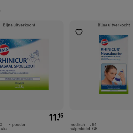
n
ucten
Bijna uitverkocht
Bijna uitverkocht
gen
toevoegen
aan
ijst
verlanglijst
€ 11.15
11
.
15
0
poeder
medisch
84
medisch
tuks
hulpmiddel
GR