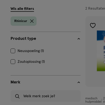
filters
2
Resultate
Wis alle filters
prod
Rhinicur
toevoe
aan
Product type
verlangl
Neusspoeling (1)
Zoutoplossing (1)
Merk
Welk merk zoek je?
medisch
2
medisch
hulpmiddel
s