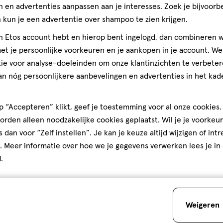
 en advertenties aanpassen aan je interesses. Zoek je bijvoorb
kun je een advertentie over shampoo te zien krijgen.
jn Etos account hebt en hierop bent ingelogd, dan combineren w
t je persoonlijke voorkeuren en je aankopen in je account. W
ie voor analyse-doeleinden om onze klantinzichten te verbeter
an nóg persoonlijkere aanbevelingen en advertenties in het kade
 “Accepteren” klikt, geef je toestemming voor al onze cookies. 
rden alleen noodzakelijke cookies geplaatst. Wil je je voorkeur
s dan voor “Zelf instellen”. Je kan je keuze altijd wijzigen of int
. Meer informatie over hoe we je gegevens verwerken lees je in
d
.
Weigeren