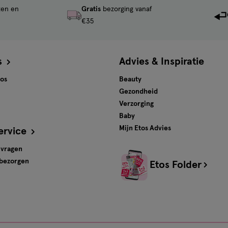
ten en
Gratis
bezorging vanaf
€35
s
Advies & Inspiratie
tos
Beauty
Gezondheid
Verzorging
Baby
Mijn Etos Advies
ervice
 vragen
 bezorgen
Etos Folder