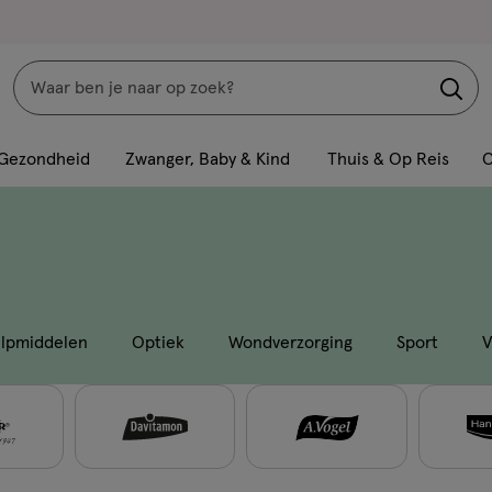
Zoeken
Interactie
met
Gezondheid
Zwanger, Baby & Kind
Thuis & Op Reis
C
dit
veld
opent
een
volledig
venster
ulpmiddelen
Optiek
Wondverzorging
Sport
V
met
geavanceerde
zoekopties