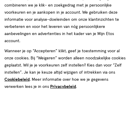
combineren we je klik- en zoekgedrag met je persoonlijke
voorkeuren en je aankopen in je account. We gebruiken deze
informatie voor analyse-doeleinden om onze klantinzichten te
verbeteren en voor het leveren van nóg persoonlijkere
aanbevelingen en advertenties in het kader van je Mijn Etos
account.
Wanneer je op “Accepteren” klikt, geef je toestemming voor al
€ 12.59
12
.
59
onze cookies. Bij “Weigeren” worden alleen noodzakelijke cookies
geplaatst. Wil je je voorkeuren zelf instellen? Kies dan voor “Zelf
Online op voorraad
instellen”. Je kan je keuze altijd wijzigen of intrekken via ons
Cookiebeleid
. Meer informatie over hoe we je gegevens
Vóór 22:00 uur besteld, morgen in huis
verwerken lees je in ons
Privacybeleid
.
1
In mijn winkelmandje
verhoog
aantal
met
één
,