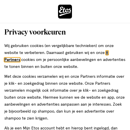
ga
Voor 22:00 uur besteld,
morgen in huis
naar
de
Menu
hoofd
Zoeken
Privacy voorkeuren
content
›
›
ga
Interactie
naar
Wij gebruiken cookies (en vergelijkbare technieken) om onze
Je
Morning-afterpil
Alles van Etos
met
de
website te verbeteren. Daarnaast gebruiken wij en onze
8
bent
Etos Noodanticonceptie
dit
zoekbalk
Partners
cookies om je persoonlijke aanbevelingen en advertenties
ers
Weleda
hier:
veld
ga
Levonorgestrel 1.5 MG Tablet 1 stuks
te tonen binnen en buiten onze website.
opent
naar
Met deze cookies verzamelen wij en onze Partners informatie over
een
de
geneesmiddel,
geneesmiddel
1 stuk
tablet
je klik- en zoekgedrag binnen onze website. Onze Partners
volledig
1
footer
verzamelen mogelijk ook informatie over je klik- en zoekgedrag
venster
stuk,
buiten onze website. Hiermee kunnen we de website en app, onze
tablet
toevoegen
met
aanbevelingen en advertenties aanpassen aan je interesses. Zoek
aan
geavanceerde
je bijvoorbeeld op shampoo, dan kun je een advertentie over
verlanglijst
zoekopties
shampoo te zien krijgen.
Als je een Mijn Etos account hebt en hierop bent ingelogd, dan