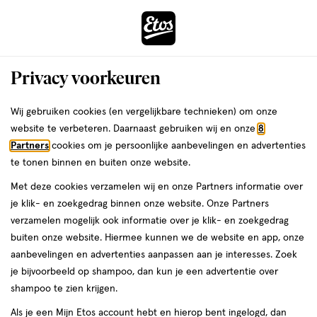
ga
Voor 22:00 uur besteld,
morgen in huis
naar
de
Menu
hoofd
Zoeken
Privacy voorkeuren
content
›
›
ga
Interactie
naar
Wij gebruiken cookies (en vergelijkbare technieken) om onze
Je
Gezondheid
Zelfzorg
Zelfzorg kind
met
de
website te verbeteren. Daarnaast gebruiken wij en onze
8
bent
Grahams Zelfzorg kind
dit
zoekbalk
Partners
cookies om je persoonlijke aanbevelingen en advertenties
ers
Weleda
hier:
veld
ga
te tonen binnen en buiten onze website.
opent
naar
Pijn
Griep
Verkoudheid
Huid
Kindervitaminen
Met deze cookies verzamelen wij en onze Partners informatie over
een
de
je klik- en zoekgedrag binnen onze website. Onze Partners
volledig
footer
verzamelen mogelijk ook informatie over je klik- en zoekgedrag
venster
buiten onze website. Hiermee kunnen we de website en app, onze
met
aanbevelingen en advertenties aanpassen aan je interesses. Zoek
geavanceerde
je bijvoorbeeld op shampoo, dan kun je een advertentie over
zoekopties
Filteren
(1)
Sorteer
1
shampoo te zien krijgen.
Als je een Mijn Etos account hebt en hierop bent ingelogd, dan