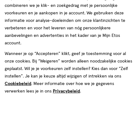
combineren we je klik- en zoekgedrag met je persoonlijke
Grahams
voorkeuren en je aankopen in je account. We gebruiken deze
informatie voor analyse-doeleinden om onze klantinzichten te
producten
Bijna uitverkocht
verbeteren en voor het leveren van nóg persoonlijkere
aanbevelingen en advertenties in het kader van je Mijn Etos
toevoegen
account.
aan
verlanglijst
Wanneer je op “Accepteren” klikt, geef je toestemming voor al
onze cookies. Bij “Weigeren” worden alleen noodzakelijke cookies
geplaatst. Wil je je voorkeuren zelf instellen? Kies dan voor “Zelf
instellen”. Je kan je keuze altijd wijzigen of intrekken via ons
Cookiebeleid
. Meer informatie over hoe we je gegevens
verwerken lees je in ons
Privacybeleid
.
€ 26.99
26
.
99
medisch
75
crème
medisch
hulpmiddel
GR
hulpmiddel,
Grahams Natural Eczeem Creme
crème
75 gram
Toevoegen
1
verhoog aantal met één
,
Bijna uitverkocht!
Er zi