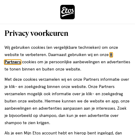
ga
Voor 22:00 uur besteld,
morgen in huis
naar
de
Menu
hoofd
Zoeken
Privacy voorkeuren
content
›
›
ga
Interactie
naar
Wij gebruiken cookies (en vergelijkbare technieken) om onze
Je
Thuis & Op Reis
Thuis & lifestyle
met
de
website te verbeteren. Daarnaast gebruiken wij en onze
8
bent
Thuis & lifestyle
dit
zoekbalk
Partners
cookies om je persoonlijke aanbevelingen en advertenties
ers
Weleda
hier:
veld
ga
te tonen binnen en buiten onze website.
opent
naar
Geurstokjes
Slaapmaskers
Geurkaarsen
Essentiële olie
Aroma di
Met deze cookies verzamelen wij en onze Partners informatie over
een
de
je klik- en zoekgedrag binnen onze website. Onze Partners
volledig
footer
verzamelen mogelijk ook informatie over je klik- en zoekgedrag
venster
buiten onze website. Hiermee kunnen we de website en app, onze
met
aanbevelingen en advertenties aanpassen aan je interesses. Zoek
geavanceerde
je bijvoorbeeld op shampoo, dan kun je een advertentie over
zoekopties
Filteren
(137)
Sorteer
shampoo te zien krijgen.
Als je een Mijn Etos account hebt en hierop bent ingelogd, dan