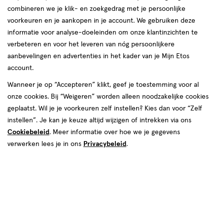
combineren we je klik- en zoekgedrag met je persoonlijke
producten
voorkeuren en je aankopen in je account. We gebruiken deze
50%
toevoegen
toevoegen
informatie voor analyse-doeleinden om onze klantinzichten te
korting
aan
aan
verbeteren en voor het leveren van nóg persoonlijkere
verlanglijst
verlanglijst
aanbevelingen en advertenties in het kader van je Mijn Etos
account.
Wanneer je op “Accepteren” klikt, geef je toestemming voor al
onze cookies. Bij “Weigeren” worden alleen noodzakelijke cookies
geplaatst. Wil je je voorkeuren zelf instellen? Kies dan voor “Zelf
instellen”. Je kan je keuze altijd wijzigen of intrekken via ons
van € 29.99 voor € 14.99
14
.
€ 26.95
26
.
29
.
99
99
95
Cookiebeleid
. Meer informatie over hoe we je gegevens
1 stuk
1 stuk
verwerken lees je in ons
Privacybeleid
.
air up Tumbler 700ml soft
CABAU Bloom Bottle Stainless
lavender
Steel Brown
Toevoegen
Toevoegen
1
1
verhoog aantal met één
,
Limiet bereikt.
verhoog aanta
Je kan m